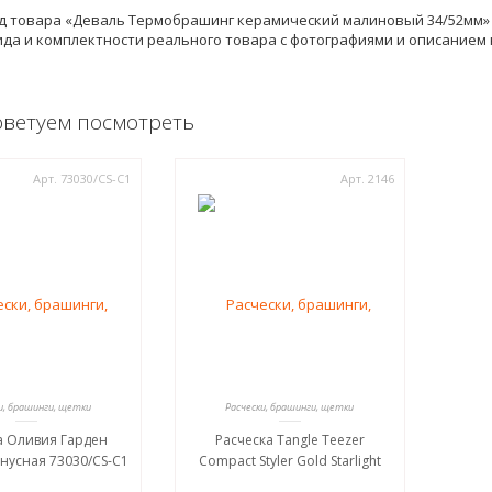
 товара «Деваль Термобрашинг керамический малиновый 34/52мм» 
да и комплектности реального товара с фотографиями и описанием 
оветуем посмотреть
Арт. 73030/СS-C1
Арт. 2146
и, брашинги, щетки
Расчески, брашинги, щетки
а Оливия Гарден
Расческа Tangle Teezer
онусная 73030/СS-C1
Compact Styler Gold Starlight