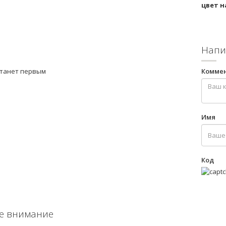
цвет н
Напи
станет первым
Комме
Имя
Код
е внимание