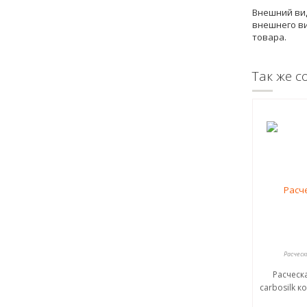
Внешний вид
внешнего ви
товара.
Так же с
Расческ
Расческ
carbosilk к