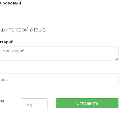
а розовый
шите свой отзыв
нтарий