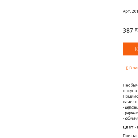
Арт.
201
р
387
В за
Необыч
покупа
Помимо
качест
- керам
- улучш
- облег
Цвет -
При на