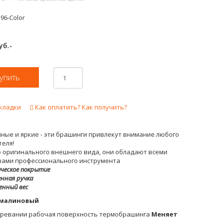
96-Color
уб.-
кладки
Как оплатить? Как получить?
ные и яркие - эти брашинги привлекут внимание любого
теля!
 оригинального внешнего вида, они обладают всеми
вами профессионального инструмента
ическое покрытие
енная ручка
ченный вес
 малиновый
гревании рабочая поверхность термобрашинга
Меняет