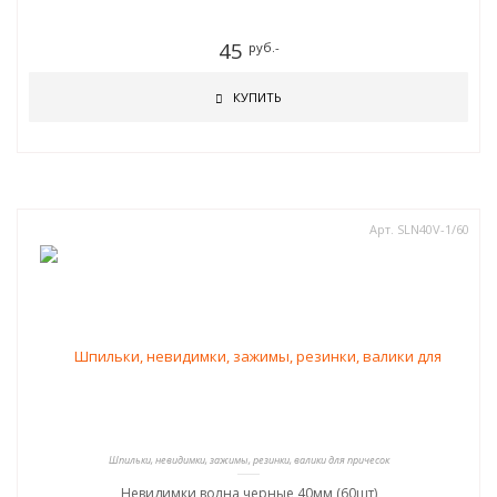
45
руб.-
КУПИТЬ
Арт. SLN40V-1/60
Шпильки, невидимки, зажимы, резинки, валики для причесок
Невидимки волна черные 40мм (60шт)