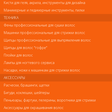
Кисти для геля, акрила, инструменты для дизайна
сайте. Несовпадение внешнего вида и комплектности
реального товара с фотографиями и описанием на сайте не
Маникюрные и педикюрные инструменты, пилки
является показателем ненадлежащего качества товара.
ТЕХНИКА
Фены профессиональные для сушки волос
Так же советуем посмотреть
Машинки профессиональные для стрижки волос
Щипцы профессиональные для выпрямления волос
Арт. L036/1
Щипцы для волос "гофре"
Плойки для волос
Лампы для ногтевого сервиса
Насадки, ножи к машинкам для стрижки волос
АКСЕССУАРЫ
Расчески, брашинги, щетки
Шпильки, невидимки, зажимы, резинки, валики для причесок
Бигуди, коклюшки, шейперы
Клипсы пластиковые крокодил, 1шт
Пеньюары, фартуки, пелерины, воротники для стрижки
Аксессуары для окрашивания волос