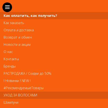
Как оплатить, как получить?
Как заказать
Оплата и доставка
Телефон и WhatsApp: пн-вс с 10 до 21
Возврат и обмен
211-00-71
+7 (981)
Новости и акции
Справочная служба: пн-пт с 10 до 18
О нас
608-95-00
+7 (812)
Контакты
Вопросы по заказам: zakaz@prai-spb.ru
Бренды
Общие вопросы: info@prai-spb.ru
РАСПРОДАЖА / Скидки до 50%
SEO
! Новинки ! NEW !
Това
#РекомендуемыеТовары
УХОД ЗА ВОЛОСАМИ
Шампуни