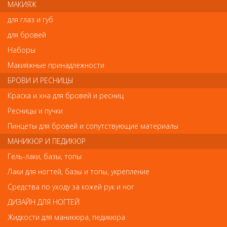
МАКИЯЖ
для глаз и губ
Напишите свой отзыв
для бровей
Комментарий
Наборы
Макияжные принадлежности
БРОВИ И РЕСНИЦЫ
Имя
Краска и хна для бровей и ресниц
Ресницы и пучки
Пинцеты для бровей и сопутствующие материалы
Код
МАНИКЮР И ПЕДИКЮР
Гель-лаки, базы, топы
Лаки для ногтей, базы и топы, укрепление
Средства по уходу за кожей рук и ног
Обратите внимание
ДИЗАЙН ДЛЯ НОГТЕЙ
Внешний вид товара «Деваль Шпильки волна черные
Жидкости для маникюра, педикюра
45мм/200гр SLT45V-1/200» может отличаться от фотографий на