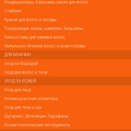
Деваль Шпильки волна черные 45мм/200гр SLT45V-1/200
Кондиционеры, бальзамы маски для волос
Деваль Шпильки волна черные 45мм/200гр
Стайлинг
SLT45V-1/200
Краски для волос и оксиды
Арт.
SLT45V-1/200
Тонирующие маски, шампуни, бальзамы
Химсоставы для завивки волос
Ампульное лечение волос и кожи головы
р.-
648
ДЛЯ МУЖЧИН
Уход за бородой
Нет в наличии
Уход для волос и тела
УХОД ЗА КОЖЕЙ
В закладки
Как оплатить? Как получить?
Уход для лица
Антивозрастная косметика
Уход для тела и рук
Шугаринг, Депиляция, Парафины
Отзывы
Косметологические инструменты
Ваш отзыв станет первым