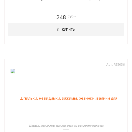
248
руб.-
КУПИТЬ
Арт. RES036
Шпильки, невидимки, зажимы, резинки, валики для причесок