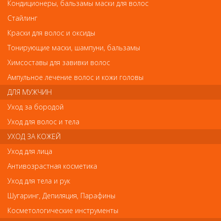
Кондиционеры, бальзамы маски для волос
Деваль Шпильки тонкие волна черные 45мм/200гр SLT45VT-1/200
Деваль Шпильки тонкие волна черные
Стайлинг
45мм/200гр SLT45VT-1/200
Краски для волос и оксиды
Тонирующие маски, шампуни, бальзамы
Арт.
SLT45VT-1/200
Химсоставы для завивки волос
Ампульное лечение волос и кожи головы
ДЛЯ МУЖЧИН
р.-
648
Уход за бородой
Уход для волос и тела
Нет в наличии
УХОД ЗА КОЖЕЙ
Уход для лица
В закладки
Как оплатить? Как получить?
Антивозрастная косметика
Уход для тела и рук
Шугаринг, Депиляция, Парафины
Отзывы
Косметологические инструменты