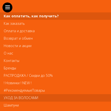
Как оплатить, как получить?
Как заказать
Оплата и доставка
Телефон и WhatsApp: пн-вс с 10 до 21
Возврат и обмен
211-00-71
+7 (981)
Новости и акции
Справочная служба: пн-пт с 10 до 18
О нас
608-95-00
+7 (812)
Контакты
Вопросы по заказам: zakaz@prai-spb.ru
Бренды
Общие вопросы: info@prai-spb.ru
РАСПРОДАЖА / Скидки до 50%
SEO
! Новинки ! NEW !
Това
#РекомендуемыеТовары
УХОД ЗА ВОЛОСАМИ
Шампуни