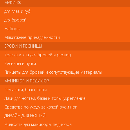
МАКИЯЖ
Ваш отзыв станет первым
для глаз и губ
Напишите свой отзыв
для бровей
Наборы
Комментарий
Макияжные принадлежности
БРОВИ И РЕСНИЦЫ
Краска и хна для бровей и ресниц
Имя
Ресницы и пучки
Пинцеты для бровей и сопутствующие материалы
МАНИКЮР И ПЕДИКЮР
Код
Гель-лаки, базы, топы
Лаки для ногтей, базы и топы, укрепление
Средства по уходу за кожей рук и ног
Обратите внимание
ДИЗАЙН ДЛЯ НОГТЕЙ
Жидкости для маникюра, педикюра
Внешний вид товара «Деваль Шпильки тонкие волна черные