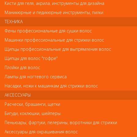
Кисти для геля, акрила, инструменты для дизайна
45мм/200гр SLT45VT-1/200» может отличаться от фотографий на
сайте. Несовпадение внешнего вида и комплектности
Маникюрные и педикюрные инструменты, пилки
реального товара с фотографиями и описанием на сайте не
является показателем ненадлежащего качества товара.
ТЕХНИКА
Фены профессиональные для сушки волос
Так же советуем посмотреть
Машинки профессиональные для стрижки волос
Щипцы профессиональные для выпрямления волос
Арт. L036/1
Щипцы для волос "гофре"
Плойки для волос
Лампы для ногтевого сервиса
Насадки, ножи к машинкам для стрижки волос
АКСЕССУАРЫ
Расчески, брашинги, щетки
Бигуди, коклюшки, шейперы
Шпильки, невидимки, зажимы, резинки, валики для причесок
Пеньюары, фартуки, пелерины, воротники для стрижки
Клипсы пластиковые крокодил, 1шт
Аксессуары для окрашивания волос