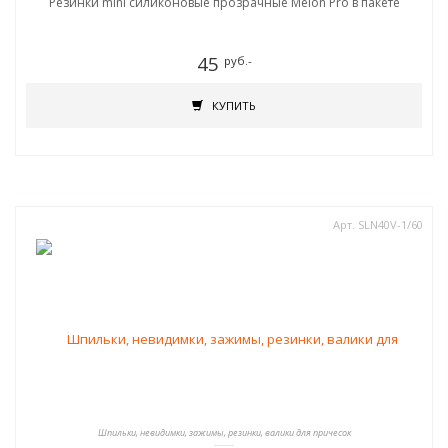
Резинки mini силиконовые прозрачные Melon Pro в пакете
45
руб.-
КУПИТЬ
Арт. SLN40V-1/60
Шпильки, невидимки, зажимы, резинки, валики для причесок