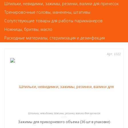
Шпильки, невидимки, зажимы, резинки, валики для причесок
49
руб.-
Тренировочные головы, манекены, штативы
КУПИТЬ
Сопутствующие товары для работы парикмахеров
Ножницы, бритвы, масло
Расходные материалы, стерилизация и дезинфекция
Арт. L022
Шпильки, невидимки, зажимы, резинки, валики для причесок
Зажимы для прикорневого объема (36 шт в упаковке)