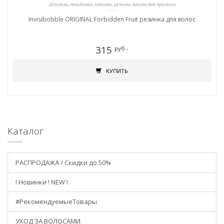
Шпильки, невидимки, зажимы, резинки, валики для причесок
Invisibobble ORIGINAL Forbidden Fruit резинка для волос
315
руб.-
КУПИТЬ
Каталог
РАСПРОДАЖА / Скидки до 50%
! Новинки ! NEW !
#РекомендуемыеТовары
УХОД ЗА ВОЛОСАМИ