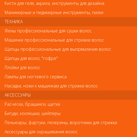
Кисти для геля, акрила, инструменты для дизайна
сайте. Несовпадение внешнего вида и комплектности
реального товара с фотографиями и описанием на сайте не
Маникюрные и педикюрные инструменты, пилки
является показателем ненадлежащего качества товара.
ТЕХНИКА
Фены профессиональные для сушки волос
Так же советуем посмотреть
Машинки профессиональные для стрижки волос
Щипцы профессиональные для выпрямления волос
Арт. L036/1
Щипцы для волос "гофре"
Плойки для волос
Лампы для ногтевого сервиса
Насадки, ножи к машинкам для стрижки волос
АКСЕССУАРЫ
Расчески, брашинги, щетки
Шпильки, невидимки, зажимы, резинки, валики для причесок
Бигуди, коклюшки, шейперы
Клипсы пластиковые крокодил, 1шт
Пеньюары, фартуки, пелерины, воротники для стрижки
Аксессуары для окрашивания волос