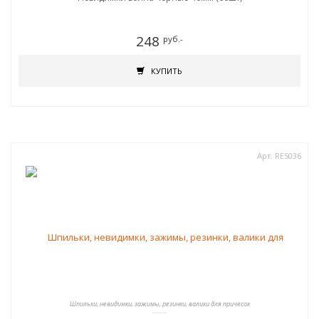
248
руб.-
КУПИТЬ
Арт. RES036
Шпильки, невидимки, зажимы, резинки, валики для причесок