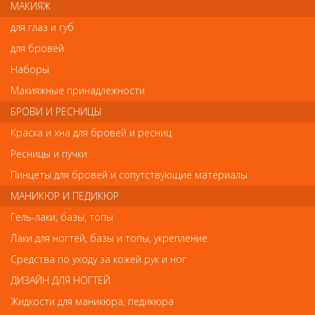
МАКИЯЖ
для глаз и губ
Напишите свой отзыв
для бровей
Комментарий
Наборы
Макияжные принадлежности
БРОВИ И РЕСНИЦЫ
Имя
Краска и хна для бровей и ресниц
Ресницы и пучки
Пинцеты для бровей и сопутствующие материалы
Код
МАНИКЮР И ПЕДИКЮР
Гель-лаки, базы, топы
Лаки для ногтей, базы и топы, укрепление
Средства по уходу за кожей рук и ног
Обратите внимание
ДИЗАЙН ДЛЯ НОГТЕЙ
Внешний вид товара «Деваль Шпильки прямые золотистые
Жидкости для маникюра, педикюра
70мм/60шт SLT70P-5/60» может отличаться от фотографий на