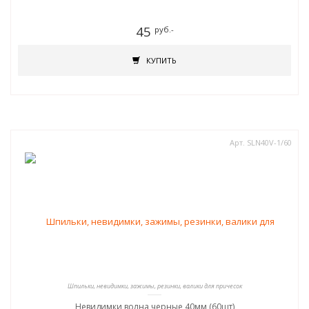
45
руб.-
КУПИТЬ
Арт. SLN40V-1/60
Шпильки, невидимки, зажимы, резинки, валики для причесок
Невидимки волна черные 40мм (60шт)