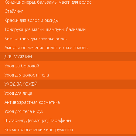
Деваль Шпильки прямые золотистые 70мм/60шт SLT70P-5/60
Кондиционеры, бальзамы маски для волос
Деваль Шпильки прямые золотистые
Стайлинг
70мм/60шт SLT70P-5/60
Краски для волос и оксиды
Арт.
SLT70P-5/60
Тонирующие маски, шампуни, бальзамы
Химсоставы для завивки волос
Ампульное лечение волос и кожи головы
р.-
270
ДЛЯ МУЖЧИН
Уход за бородой
Нет в наличии
Уход для волос и тела
УХОД ЗА КОЖЕЙ
В закладки
Как оплатить? Как получить?
Уход для лица
Антивозрастная косметика
Уход для тела и рук
Шугаринг, Депиляция, Парафины
Отзывы
Косметологические инструменты
Ваш отзыв станет первым