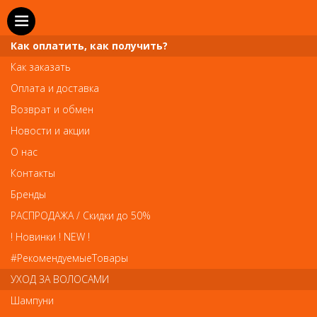
Как оплатить, как получить?
Как заказать
Оплата и доставка
Телефон и WhatsApp: пн-вс с 10 до 21
Возврат и обмен
211-00-71
+7 (981)
Новости и акции
Справочная служба: пн-пт с 10 до 18
О нас
608-95-00
+7 (812)
Контакты
Вопросы по заказам: zakaz@prai-spb.ru
Бренды
Общие вопросы: info@prai-spb.ru
РАСПРОДАЖА / Скидки до 50%
SEO
! Новинки ! NEW !
Това
#РекомендуемыеТовары
УХОД ЗА ВОЛОСАМИ
Шампуни