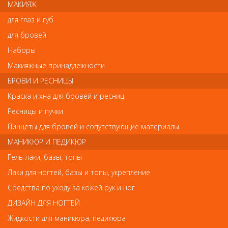
МАКИЯЖ
для глаз и губ
Напишите свой отзыв
для бровей
Комментарий
Наборы
Макияжные принадлежности
БРОВИ И РЕСНИЦЫ
Имя
Краска и хна для бровей и ресниц
Ресницы и пучки
Пинцеты для бровей и сопутствующие материалы
Код
МАНИКЮР И ПЕДИКЮР
Гель-лаки, базы, топы
Лаки для ногтей, базы и топы, укрепление
Средства по уходу за кожей рук и ног
Обратите внимание
ДИЗАЙН ДЛЯ НОГТЕЙ
Внешний вид товара «Деваль Шпильки прямые черные
Жидкости для маникюра, педикюра
60мм/200гр SLT60P-1/200» может отличаться от фотографий на