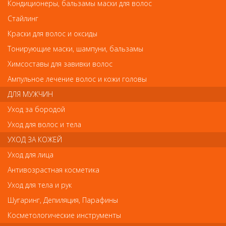
Деваль Шпильки прямые черные 60мм/200гр SLT60P-1/200
Кондиционеры, бальзамы маски для волос
Деваль Шпильки прямые черные
Стайлинг
60мм/200гр SLT60P-1/200
Краски для волос и оксиды
Арт.
SLT60P-1/200
Тонирующие маски, шампуни, бальзамы
Химсоставы для завивки волос
Ампульное лечение волос и кожи головы
р.-
675
ДЛЯ МУЖЧИН
Уход за бородой
Нет в наличии
Уход для волос и тела
УХОД ЗА КОЖЕЙ
В закладки
Как оплатить? Как получить?
Уход для лица
Антивозрастная косметика
Уход для тела и рук
Шугаринг, Депиляция, Парафины
Отзывы
Косметологические инструменты
Ваш отзыв станет первым