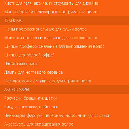
Кисти для геля, акрила, инструменты для дизайна
сайте. Несовпадение внешнего вида и комплектности
реального товара с фотографиями и описанием на сайте не
Маникюрные и педикюрные инструменты, пилки
является показателем ненадлежащего качества товара.
ТЕХНИКА
Фены профессиональные для сушки волос
Так же советуем посмотреть
Машинки профессиональные для стрижки волос
Щипцы профессиональные для выпрямления волос
Арт. L036/1
Щипцы для волос "гофре"
Плойки для волос
Лампы для ногтевого сервиса
Насадки, ножи к машинкам для стрижки волос
АКСЕССУАРЫ
Расчески, брашинги, щетки
Шпильки, невидимки, зажимы, резинки, валики для причесок
Бигуди, коклюшки, шейперы
Клипсы пластиковые крокодил, 1шт
Пеньюары, фартуки, пелерины, воротники для стрижки
Аксессуары для окрашивания волос