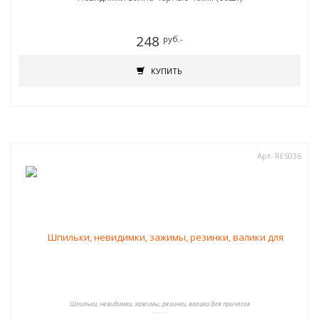
248
руб.-
КУПИТЬ
Арт. RES036
Шпильки, невидимки, зажимы, резинки, валики для причесок