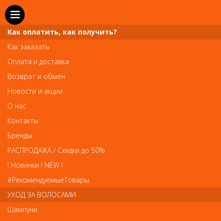
Как оплатить, как получить?
Как заказать
Оплата и доставка
Телефон и WhatsApp: пн-вс с 10 до 21
Возврат и обмен
211-00-71
+7 (981)
Новости и акции
Справочная служба: пн-пт с 10 до 18
О нас
608-95-00
+7 (812)
Контакты
Вопросы по заказам: zakaz@prai-spb.ru
Бренды
Общие вопросы: info@prai-spb.ru
РАСПРОДАЖА / Скидки до 50%
SEO
! Новинки ! NEW !
Това
#РекомендуемыеТовары
УХОД ЗА ВОЛОСАМИ
Шампуни