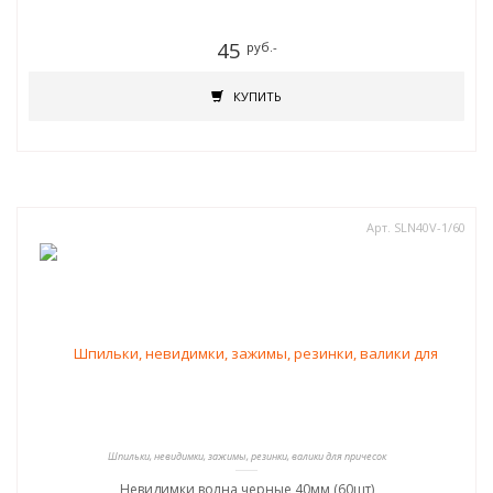
45
руб.-
КУПИТЬ
Арт. SLN40V-1/60
Шпильки, невидимки, зажимы, резинки, валики для причесок
Невидимки волна черные 40мм (60шт)