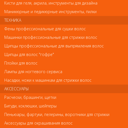
товара с фотографиями и описанием на сайте не является
Кисти для геля, акрила, инструменты для дизайна
показателем ненадлежащего качества товара.
Маникюрные и педикюрные инструменты, пилки
ТЕХНИКА
Так же советуем посмотреть
Фены профессиональные для сушки волос
Машинки профессиональные для стрижки волос
Арт. Hs78039
Щипцы профессиональные для выпрямления волос
Щипцы для волос "гофре"
Плойки для волос
Лампы для ногтевого сервиса
Насадки, ножи к машинкам для стрижки волос
АКСЕССУАРЫ
Расчески, брашинги, щетки
Аксессуары для окрашивания волос
Бигуди, коклюшки, шейперы
Кисть для окраски
Пеньюары, фартуки, пелерины, воротники для стрижки
68
Аксессуары для окрашивания волос
руб.-