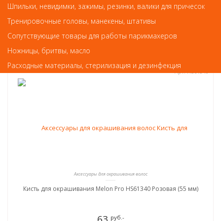
Шпильки, невидимки, зажимы, резинки, валики для причесок
КУПИТЬ
Тренировочные головы, манекены, штативы
Сопутствующие товары для работы парикмахеров
Ножницы, бритвы, масло
Расходные материалы, стерилизация и дезинфекция
Арт. HS61340
Аксессуары для окрашивания волос
Кисть для окрашивания Melon Pro HS61340 Розовая (55 мм)
63
руб.-