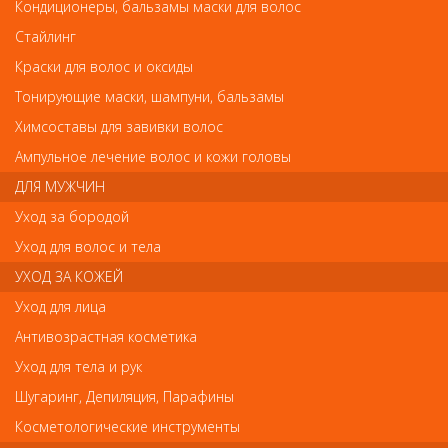
Деваль Сеточка для сушки и укладки волос
Кондиционеры, бальзамы маски для волос
Деваль Сеточка для сушки и укладки волос
Стайлинг
Арт.
Краски для волос и оксиды
8171L
Тонирующие маски, шампуни, бальзамы
Химсоставы для завивки волос
р.-
126
Ампульное лечение волос и кожи головы
ДЛЯ МУЖЧИН
Нет в наличии
Уход за бородой
Уход для волос и тела
В закладки
Как оплатить? Как получить?
УХОД ЗА КОЖЕЙ
Уход для лица
Антивозрастная косметика
Уход для тела и рук
Отзывы
Шугаринг, Депиляция, Парафины
Ваш отзыв станет первым
Косметологические инструменты