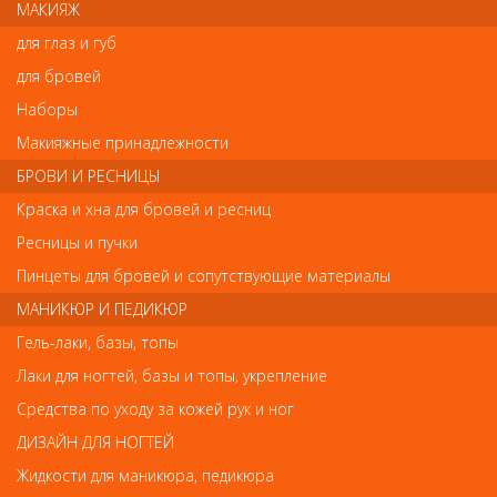
МАКИЯЖ
Напишите свой отзыв
для глаз и губ
Комментарий
для бровей
Наборы
Макияжные принадлежности
Имя
БРОВИ И РЕСНИЦЫ
Краска и хна для бровей и ресниц
Ресницы и пучки
Код
Пинцеты для бровей и сопутствующие материалы
МАНИКЮР И ПЕДИКЮР
Гель-лаки, базы, топы
Лаки для ногтей, базы и топы, укрепление
Обратите внимание
Средства по уходу за кожей рук и ног
ДИЗАЙН ДЛЯ НОГТЕЙ
Внешний вид товара «Деваль Сеточка для сушки и укладки
волос» может отличаться от фотографий на сайте.
Жидкости для маникюра, педикюра
Несовпадение внешнего вида и комплектности реального