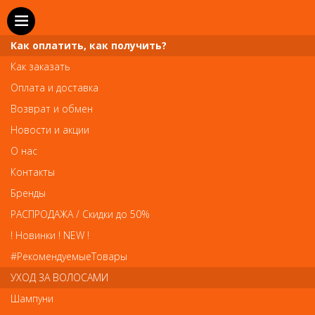
Как оплатить, как получить?
Как заказать
Оплата и доставка
Телефон и WhatsApp: пн-вс с 10 до 21
Возврат и обмен
211-00-71
+7 (981)
Новости и акции
Справочная служба: пн-пт с 10 до 18
О нас
608-95-00
+7 (812)
Контакты
Вопросы по заказам: zakaz@prai-spb.ru
Бренды
Общие вопросы: info@prai-spb.ru
РАСПРОДАЖА / Скидки до 50%
SEO
! Новинки ! NEW !
Това
#РекомендуемыеТовары
УХОД ЗА ВОЛОСАМИ
Шампуни