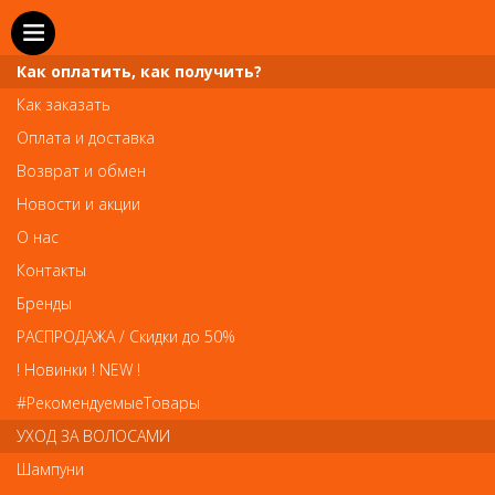
Как оплатить, как получить?
Как заказать
Оплата и доставка
Телефон и WhatsApp: пн-вс с 10 до 21
Возврат и обмен
211-00-71
+7 (981)
Новости и акции
Справочная служба: пн-пт с 10 до 18
О нас
608-95-00
+7 (812)
Контакты
Вопросы по заказам: zakaz@prai-spb.ru
Бренды
Общие вопросы: info@prai-spb.ru
РАСПРОДАЖА / Скидки до 50%
SEO
! Новинки ! NEW !
Това
#РекомендуемыеТовары
УХОД ЗА ВОЛОСАМИ
Шампуни