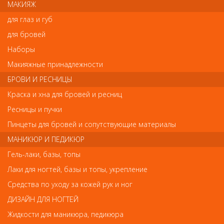
МАКИЯЖ
для глаз и губ
Напишите свой отзыв
для бровей
Комментарий
Наборы
Макияжные принадлежности
БРОВИ И РЕСНИЦЫ
Имя
Краска и хна для бровей и ресниц
Ресницы и пучки
Пинцеты для бровей и сопутствующие материалы
Код
МАНИКЮР И ПЕДИКЮР
Гель-лаки, базы, топы
Лаки для ногтей, базы и топы, укрепление
Средства по уходу за кожей рук и ног
Обратите внимание
ДИЗАЙН ДЛЯ НОГТЕЙ
Внешний вид товара «Деваль Расческа для начеса с
Жидкости для маникюра, педикюра
пластмассовой вилкой 19см» может отличаться от фотографий