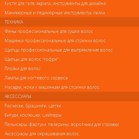
Кисти для геля, акрила, инструменты для дизайна
на сайте. Несовпадение внешнего вида и комплектности
реального товара с фотографиями и описанием на сайте не
Маникюрные и педикюрные инструменты, пилки
является показателем ненадлежащего качества товара.
ТЕХНИКА
Фены профессиональные для сушки волос
Так же советуем посмотреть
Машинки профессиональные для стрижки волос
Щипцы профессиональные для выпрямления волос
Арт. 73030/СS-C1
Щипцы для волос "гофре"
Плойки для волос
Лампы для ногтевого сервиса
Насадки, ножи к машинкам для стрижки волос
АКСЕССУАРЫ
Расчески, брашинги, щетки
Расчески, брашинги, щетки
Бигуди, коклюшки, шейперы
Расческа Оливия Гарден carbosilk конусная 73030/СS-C1
Пеньюары, фартуки, пелерины, воротники для стрижки
Аксессуары для окрашивания волос