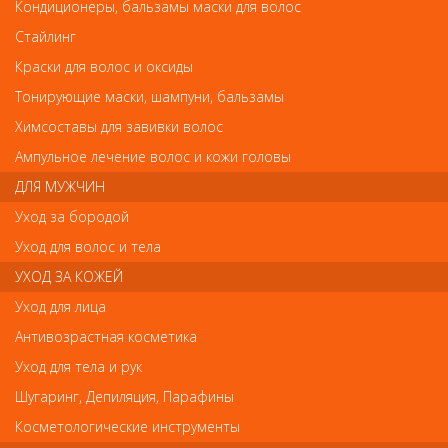
Деваль Расческа для начеса с пластмассовой вилкой 19см
Кондиционеры, бальзамы маски для волос
Деваль Расческа для начеса с пластмассовой
Стайлинг
вилкой 19см
Краски для волос и оксиды
Арт.
6505
Тонирующие маски, шампуни, бальзамы
Химсоставы для завивки волос
Ампульное лечение волос и кожи головы
р.-
54
ДЛЯ МУЖЧИН
Уход за бородой
Нет в наличии
Уход для волос и тела
УХОД ЗА КОЖЕЙ
В закладки
Как оплатить? Как получить?
Уход для лица
Антивозрастная косметика
Уход для тела и рук
Шугаринг, Депиляция, Парафины
Отзывы
Косметологические инструменты
Ваш отзыв станет первым