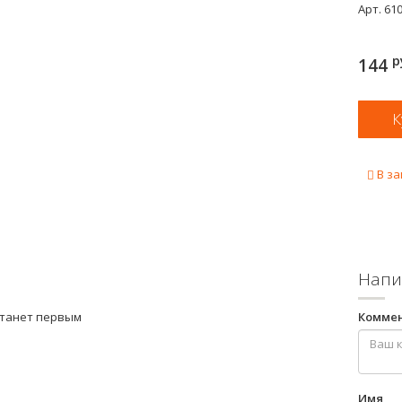
Арт.
61
р
144
В за
Напи
станет первым
Комме
Имя