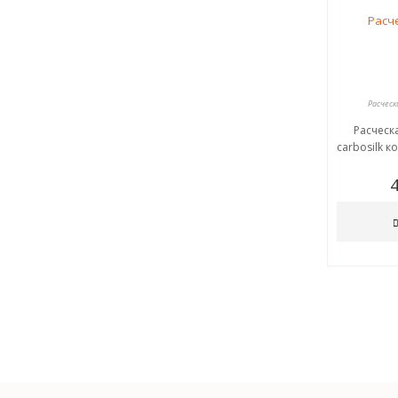
Расческ
Расческ
carbosilk к