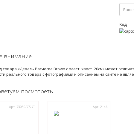
Код
е внимание
 товара «Деваль Расческа Brown с пласт. хвост. 20см» может отлича
ти реального товара с фотографиями и описанием на сайте не явля
оветуем посмотреть
Арт. 73030/СS-C1
Арт. 2146