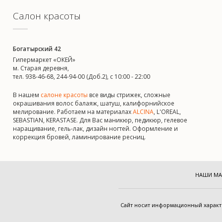
Салон красоты
Богатырский 42
Гипермаркет «ОКЕЙ»
м. Старая деревня,
тел. 938-46-68, 244-94-00 (Доб.2), c 10:00 - 22:00
В нашем
салоне красоты
все виды стрижек, сложные
окрашивания волос балаяж, шатуш, калифорнийское
мелирование. Работаем на материалах
ALCINA
, L'OREAL,
SEBASTIAN, KERASTASE. Для Вас маникюр, педикюр, гелевое
наращивание, гель-лак, дизайн ногтей. Оформление и
коррекция бровей, ламинирование ресниц.
НАШИ МА
Cайт носит информационный харак