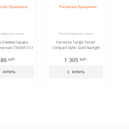
и, брашинги, щетки
Расчески, брашинги, щетки
а Оливия Гарден
Расческа Tangle Teezer
онусная 73030/СS-C1
Compact Styler Gold Starlight
486
1 305
руб.-
руб.-
КУПИТЬ
КУПИТЬ