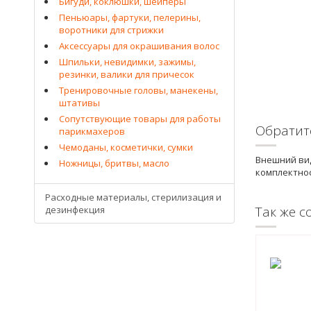
Бигуди, коклюшки, шейперы
Пеньюары, фартуки, пелерины,
воротники для стрижки
Аксессуары для окрашивания волос
Шпильки, невидимки, зажимы,
резинки, валики для причесок
Тренировочные головы, манекены,
штативы
Сопутствующие товары для работы
Обратит
парикмахеров
Чемоданы, косметички, сумки
Внешний вид
Ножницы, бритвы, масло
комплектнос
Расходные материалы, стерилизация и
Так же с
дезинфекция