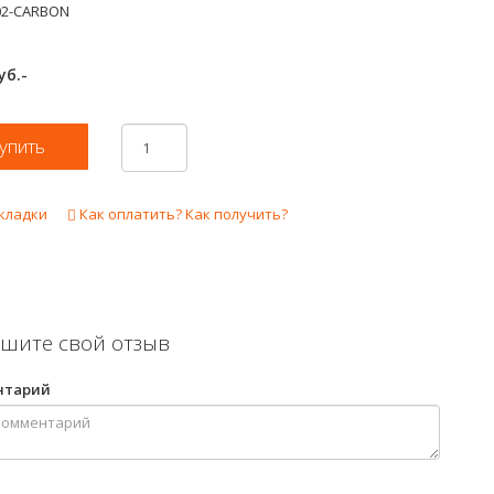
02-CARBON
уб.-
кладки
Как оплатить? Как получить?
шите свой отзыв
нтарий