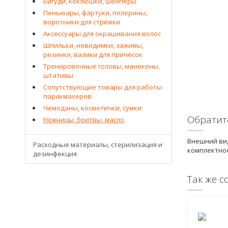
Бигуди, коклюшки, шейперы
Пеньюары, фартуки, пелерины,
воротники для стрижки
Аксессуары для окрашивания волос
Шпильки, невидимки, зажимы,
резинки, валики для причесок
Тренировочные головы, манекены,
штативы
Сопутствующие товары для работы
парикмахеров
Чемоданы, косметички, сумки
Обратит
Ножницы, бритвы, масло
Внешний вид
Расходные материалы, стерилизация и
комплектнос
дезинфекция
Так же с