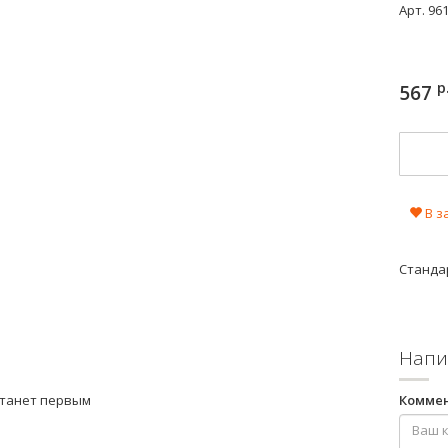
Арт.
96
р
567
В з
Стандар
Напи
станет первым
Комме