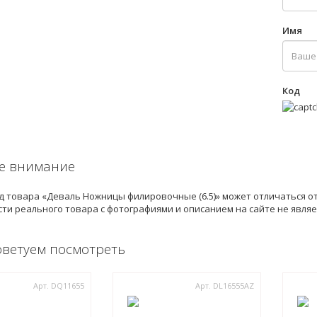
Имя
Код
е внимание
 товара «Деваль Ножницы филировочные (6.5)» может отличаться от
ти реального товара с фотографиями и описанием на сайте не явля
оветуем посмотреть
Арт. DQ11655
Арт. DL16555AZ