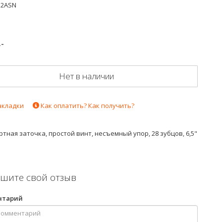
12ASN
.-
Нет в наличии
акладки
Как оплатить? Как получить?
тная заточка, простой винт, несъемный упор, 28 зубцов, 6,5"
шите свой отзыв
нтарий