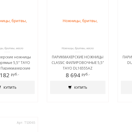
ы, бритвы, масло
Ножницы, бритвы, масло
херские ножницы
ПАРИКМАХЕРСКИЕ НОЖНИЦЫ
ПАРИ
прямые 5,5" TAYO
CLASSIC ФИЛИРОВОЧНЫЕ 5,5"
DU
 Парикмахерские
TAYO DL16555AZ
LASSIC прямые 5,5"
 182
8 694
руб.-
руб.-
YO DQ11655
ХЕРСКИЕ НОЖНИЦЫ
КУПИТЬ
КУПИТЬ
ПРЯМЫЕ 5,5" TAYO
DQ11655
Арт. TS3065