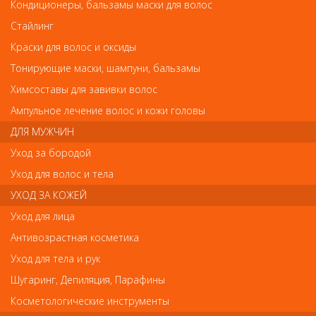
Кондиционеры, бальзамы маски для волос
Деваль Кисть для окраски широкая черная с волнистой щетиной
Стайлинг
Краски для волос и оксиды
Деваль Кисть для окраски широкая черная с
Тонирующие маски, шампуни, бальзамы
волнистой щетиной
Химсоставы для завивки волос
Арт.
1158W
Ампульное лечение волос и кожи головы
ДЛЯ МУЖЧИН
руб.-
135
Уход за бородой
Уход для волос и тела
УХОД ЗА КОЖЕЙ
Уход для лица
В закладки
Как оплатить? Как получить?
Антивозрастная косметика
Уход для тела и рук
Шугаринг, Депиляция, Парафины
Косметологические инструменты
Отзывы