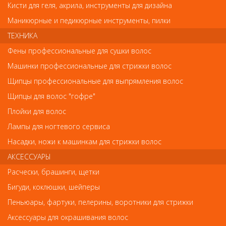
Кисти для геля, акрила, инструменты для дизайна
Внешний вид товара «Деваль Кисть для окраски широкая
черная с волнистой щетиной» может отличаться от фотографий
Маникюрные и педикюрные инструменты, пилки
на сайте. Несовпадение внешнего вида и комплектности
реального товара с фотографиями и описанием на сайте не
ТЕХНИКА
является показателем ненадлежащего качества товара.
Фены профессиональные для сушки волос
Машинки профессиональные для стрижки волос
Так же советуем посмотреть
Щипцы профессиональные для выпрямления волос
Щипцы для волос "гофре"
Арт. Hs78039
Плойки для волос
Лампы для ногтевого сервиса
Насадки, ножи к машинкам для стрижки волос
АКСЕССУАРЫ
Расчески, брашинги, щетки
Бигуди, коклюшки, шейперы
Пеньюары, фартуки, пелерины, воротники для стрижки
Аксессуары для окрашивания волос
Аксессуары для окрашивания волос
Кисть для окраски