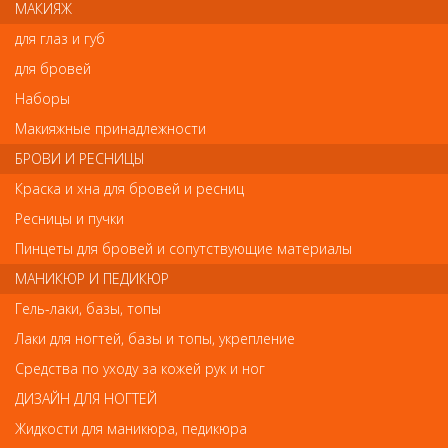
МАКИЯЖ
Ваш отзыв станет первым
для глаз и губ
для бровей
Напишите свой отзыв
Наборы
Комментарий
Макияжные принадлежности
БРОВИ И РЕСНИЦЫ
Краска и хна для бровей и ресниц
Имя
Ресницы и пучки
Пинцеты для бровей и сопутствующие материалы
МАНИКЮР И ПЕДИКЮР
Код
Гель-лаки, базы, топы
Лаки для ногтей, базы и топы, укрепление
Средства по уходу за кожей рук и ног
ДИЗАЙН ДЛЯ НОГТЕЙ
Обратите внимание
Жидкости для маникюра, педикюра