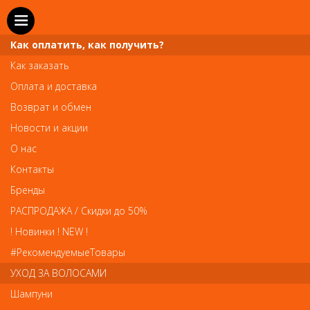
Как оплатить, как получить?
Как заказать
Оплата и доставка
Телефон и WhatsApp: пн-вс с 10 до 21
Возврат и обмен
211-00-71
+7 (981)
Новости и акции
Справочная служба: пн-пт с 10 до 18
О нас
608-95-00
+7 (812)
Контакты
Вопросы по заказам: zakaz@prai-spb.ru
Бренды
Общие вопросы: info@prai-spb.ru
РАСПРОДАЖА / Скидки до 50%
SEO
! Новинки ! NEW !
Това
#РекомендуемыеТовары
УХОД ЗА ВОЛОСАМИ
Шампуни