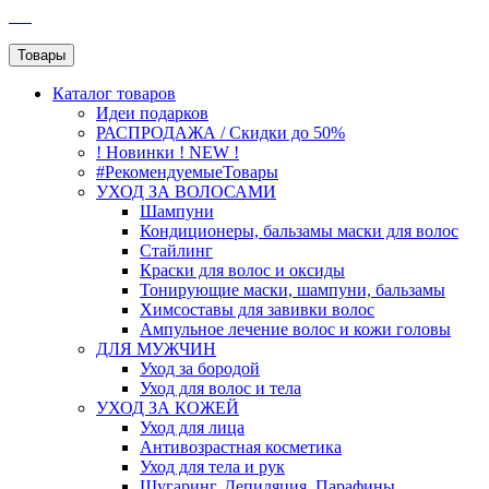
SEO
Товары
Каталог
товаров
Идеи подарков
РАСПРОДАЖА / Скидки до 50%
! Новинки ! NEW !
#РекомендуемыеТовары
УХОД ЗА ВОЛОСАМИ
Шампуни
Кондиционеры, бальзамы маски для волос
Стайлинг
Краски для волос и оксиды
Тонирующие маски, шампуни, бальзамы
Химсоставы для завивки волос
Ампульное лечение волос и кожи головы
ДЛЯ МУЖЧИН
Уход за бородой
Уход для волос и тела
УХОД ЗА КОЖЕЙ
Уход для лица
Антивозрастная косметика
Уход для тела и рук
Шугаринг, Депиляция, Парафины