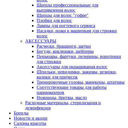
Щипцы профессиональные для
выпрямления волос
Щипцы для волос "гофре"
Плойки для волос
Лампы для ногтевого сервиса
Насадки, ножи к машинкам для стрижки
волос
АКСЕССУАРЫ
Расчески, брашинги, щетки
Бигуди, коклюшки, шейперы
Пеньюары, фартуки, пелерины, воротники
для стрижки
Аксессуары для окрашивания волос
Шпильки, невидимки, зажимы, резинки,
валики для причесок
Тренировочные головы, манекены, штативы
Сопутствующие товары для работы
парикмахеров
Ножницы, бритвы, масло
Расходные материалы, стерилизация и
дезинфекция
Бренды
Новости и акции
Салоны красоты