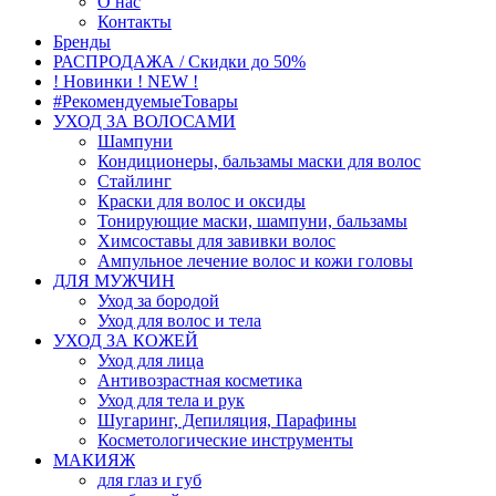
О нас
Контакты
Бренды
РАСПРОДАЖА / Скидки до 50%
! Новинки ! NEW !
#РекомендуемыеТовары
УХОД ЗА ВОЛОСАМИ
Шампуни
Кондиционеры, бальзамы маски для волос
Стайлинг
Краски для волос и оксиды
Тонирующие маски, шампуни, бальзамы
Химсоставы для завивки волос
Ампульное лечение волос и кожи головы
ДЛЯ МУЖЧИН
Уход за бородой
Уход для волос и тела
УХОД ЗА КОЖЕЙ
Уход для лица
Антивозрастная косметика
Уход для тела и рук
Шугаринг, Депиляция, Парафины
Косметологические инструменты
МАКИЯЖ
для глаз и губ