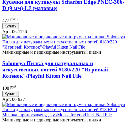
Кусачки для кутикулы Scharfen Edge PNEC-306-
D (9 мм)-LJ (матовые)
руб.-
477
Купить
Арт. 06-1156
Маникюрные и педикюрные инструменты, пилки
Solomeya Пилка для натуральных и
искусственных ногтей #180/220 "Игривый
Котенок"/Playful Kitten Nail File
руб.-
108
Купить
Арт. 06-927
Маникюрные и педикюрные инструменты, пилки