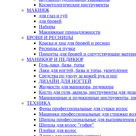
Косметологические инструменты
МАКИЯЖ
для глаз и губ
для бровей
Наборы
Макияжные принадлежности
БРОВИ И РЕСНИЦЫ
Краска и хна для бровей и ресниц
Ресницы и пучки
Пинцеты для бровей и сопутствующие матер
МАНИКЮР И ПЕДИКЮР
Гель-лаки, базы, топы
Лаки для ногтей, базы и топы, укрепление
Средства по уходу за кожей рук и ног
ДИЗАЙН ДЛЯ НОГТЕЙ
Жидкости для маникюра, педикюра
Кисти для геля, акрила, инструменты для диз
Маникюрные и педикюрные инструменты, п
ТЕХНИКА
Фены профессиональные для сушки волос
Машинки профессиональные для стрижки вол
Щипцы профессиональные для выпрямления 
Щипцы для волос "гофре"
Плойки для волос
Лампы для ногтевого сервиса