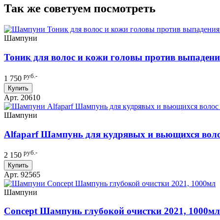
Так же советуем посмотреть
Шампуни
Тоник для волос и кожи головы против выпаден
руб.-
1 750
Купить
Арт. 20610
Шампуни
Alfaparf Шампунь для кудрявых и вьющихся волос 
руб.-
2 150
Купить
Арт. 92565
Шампуни
Concept Шампунь глубокой очистки 2021, 1000мл