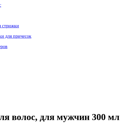
с
я стрижки
ки для причесок
еров
я волос, для мужчин 300 мл