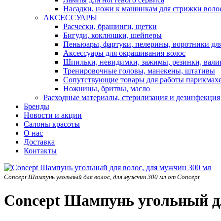
Насадки, ножи к машинкам для стрижки воло
АКСЕССУАРЫ
Расчески, брашинги, щетки
Бигуди, коклюшки, шейперы
Пеньюары, фартуки, пелерины, воротники дл
Аксессуары для окрашивания волос
Шпильки, невидимки, зажимы, резинки, вали
Тренировочные головы, манекены, штативы
Сопутствующие товары для работы парикмах
Ножницы, бритвы, масло
Расходные материалы, стерилизация и дезинфекция
Бренды
Новости и акции
Салоны красоты
О нас
Доставка
Контакты
Concept Шампунь угольный для волос, для мужчин 300 мл от Concept
Concept Шампунь угольный дл