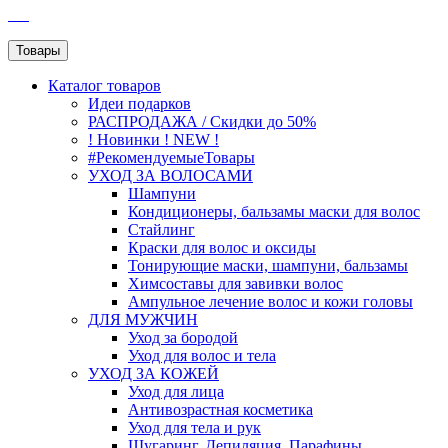
SEO
Товары
Каталог
товаров
Идеи подарков
РАСПРОДАЖА / Скидки до 50%
! Новинки ! NEW !
#РекомендуемыеТовары
УХОД ЗА ВОЛОСАМИ
Шампуни
Кондиционеры, бальзамы маски для волос
Стайлинг
Краски для волос и оксиды
Тонирующие маски, шампуни, бальзамы
Химсоставы для завивки волос
Ампульное лечение волос и кожи головы
ДЛЯ МУЖЧИН
Уход за бородой
Уход для волос и тела
УХОД ЗА КОЖЕЙ
Уход для лица
Антивозрастная косметика
Уход для тела и рук
Шугаринг, Депиляция, Парафины