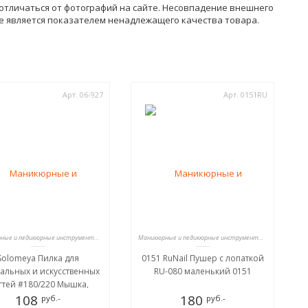
т отличаться от фотографий на сайте. Несовпадение внешнего
не является показателем ненадлежащего качества товара.
Арт. 06-927
Арт. 0151RU
Маникюрные и педикюрные инструменты, пилки
Маникюрные и педикюрные инструменты, пилки
Solomeya Пилка для
0151 RuNail Пушер с лопаткой
альных и искусственных
RU-080 маленький 0151
гтей #180/220 Мышка,
сящая удачу /Mouse for
108
180
руб.-
руб.-