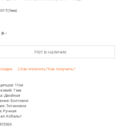
07-T(7мм)
р.-
1
Нет в наличии
кладки
Как оплатить? Как получить?
щипцов: 11см
езвий: 7 мм
а: Двойная
ение: Болтовое
ие: Титановое
а: Ручная
ал: Кобальт
472926