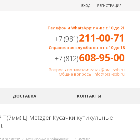
ВХОД
РЕГИСТРАЦИЯ
Телефон и WhatsApp: пн-вс с 10 до 21
211-00-71
+7 (981)
Справочная служба: пн-пт с 10 до 18
608-95-00
+7 (812)
Вопросы по заказам: zakaz@prai-spb.ru
Общие вопросы: info@prai-spb.ru
SEO
ДОСТАВКА
КОНТАКТЫ
-T(7мм) LJ Metzger Кусачки кутикульные
t
 И ПЕДИКЮР
Маникюрные и педикюрные инструменты, пилки
Metzger