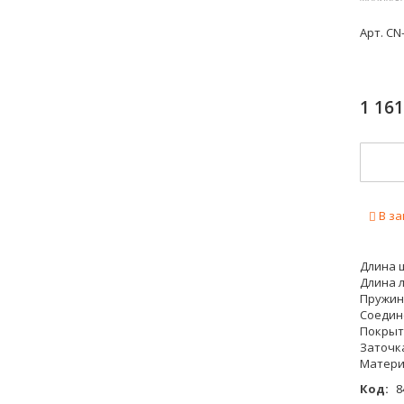
Арт.
CN-
1 16
В за
Длина 
Длина л
Пружин
Соедин
Покрыт
Заточк
Матери
Код:
8