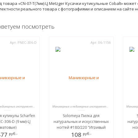
 товара «CN-07-T(7мм) LJ Metzger Кусачки кутикульные Cobalt» може
лектности реального товара с фотографиями и описанием на сайте 
оветуем посмотреть
Арт. PNEC-306-D
Арт. 06-1156
Маникюрные и педикюрные инструменты, пилки
Маникюрные и педикюрные инструменты, пилки
я кутикулы Scharfen
Solomeya Пилка для
C-306-D (9 мм)-LJ
натуральных и искусственных
натур
(матовые)
ногтей #180/220 "Игривый
но
477
Котенок"/Playful Kitten Nail File
108
прино
руб.-
руб.-