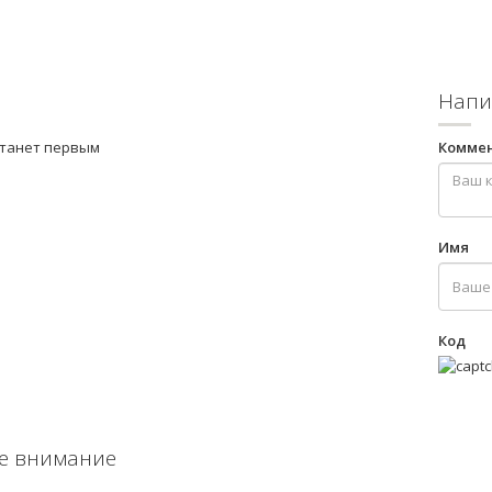
Напи
станет первым
Комме
Имя
Код
е внимание