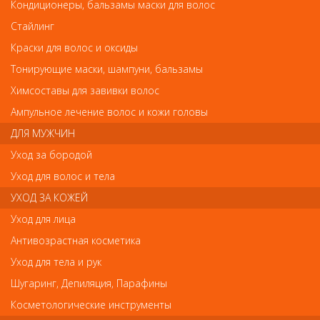
CN-06-T(6мм) LJ Metzger Кусачки кутикульные Cobalt от Metzger
Кондиционеры, бальзамы маски для волос
CN-06-T(6мм) LJ Metzger Кусачки кутикульные
Стайлинг
Cobalt
Краски для волос и оксиды
Арт.
CN-06-T(6мм)
Тонирующие маски, шампуни, бальзамы
Химсоставы для завивки волос
руб.-
765
Ампульное лечение волос и кожи головы
ДЛЯ МУЖЧИН
Уход за бородой
Уход для волос и тела
В закладки
Как оплатить? Как получить?
УХОД ЗА КОЖЕЙ
Уход для лица
Длина щипцов: 11 см
Антивозрастная косметика
Длина лезвий: 6 мм
Уход для тела и рук
Пружина:Одна
Соединение: Болтовое
Шугаринг, Депиляция, Парафины
Покрытие: Титановое
Заточка: Ручная
Косметологические инструменты
Материал: Кобальт