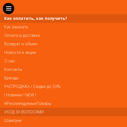
Как оплатить, как получить?
Как заказать
Оплата и доставка
Телефон и WhatsApp: пн-вс с 10 до 21
Возврат и обмен
211-00-71
+7 (981)
Новости и акции
Справочная служба: пн-пт с 10 до 18
О нас
608-95-00
+7 (812)
Контакты
Вопросы по заказам: zakaz@prai-spb.ru
Бренды
Общие вопросы: info@prai-spb.ru
РАСПРОДАЖА / Скидки до 50%
SEO
! Новинки ! NEW !
Това
#РекомендуемыеТовары
УХОД ЗА ВОЛОСАМИ
Шампуни