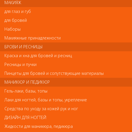
МАКИЯЖ
Код:
8472925
для глаз и губ
для бровей
Наборы
Отзывы
Макияжные принадлежности
БРОВИ И РЕСНИЦЫ
Ваш отзыв станет первым
Краска и хна для бровей и ресниц
Напишите свой отзыв
Ресницы и пучки
Пинцеты для бровей и сопутствующие материалы
Комментарий
МАНИКЮР И ПЕДИКЮР
Гель-лаки, базы, топы
Лаки для ногтей, базы и топы, укрепление
Имя
Средства по уходу за кожей рук и ног
ДИЗАЙН ДЛЯ НОГТЕЙ
Код
Жидкости для маникюра, педикюра