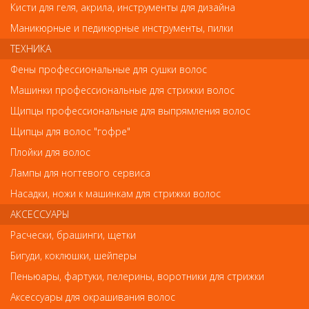
Кисти для геля, акрила, инструменты для дизайна
Маникюрные и педикюрные инструменты, пилки
ТЕХНИКА
Обратите внимание
Фены профессиональные для сушки волос
Машинки профессиональные для стрижки волос
Внешний вид товара «CN-06-T(6мм) LJ Metzger Кусачки
кутикульные Cobalt» может отличаться от фотографий на сайте.
Щипцы профессиональные для выпрямления волос
Несовпадение внешнего вида и комплектности реального
Щипцы для волос "гофре"
товара с фотографиями и описанием на сайте не является
показателем ненадлежащего качества товара.
Плойки для волос
Лампы для ногтевого сервиса
Так же советуем посмотреть
Насадки, ножи к машинкам для стрижки волос
АКСЕССУАРЫ
Арт. PNEC-306-D
Расчески, брашинги, щетки
Бигуди, коклюшки, шейперы
Пеньюары, фартуки, пелерины, воротники для стрижки
Аксессуары для окрашивания волос