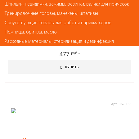
Шпильки, невидимки, зажимы, резинки, валики для причесок
Тренировочные головы, манекены, штативы
Сопутствующие товары для работы парикмахеров
Маникюрные и педикюрные инструменты, пилки
Ножницы, бритвы, масло
Кусачки для кутикулы Scharfen Edge PNEC-306-D (9 мм)-LJ (матовые)
Расходные материалы, стерилизация и дезинфекция
477
руб.-
КУПИТЬ
Арт. 06-1156