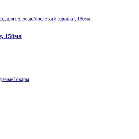
и, 150мл
дуемыеТовары