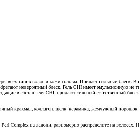
ля всех типов волос и кожи головы. Придает сильный блеск. В
бретают невероятный блеск. Гель CHI имеет эмульсионную не т
дящие в состав геля CHI, придают сильный естественный блеск
ичный крахмал, коллаген, шелк, керамика, жемчужный порошок 
 Perl Complex на ладони, равномерно распределите на волосах. 