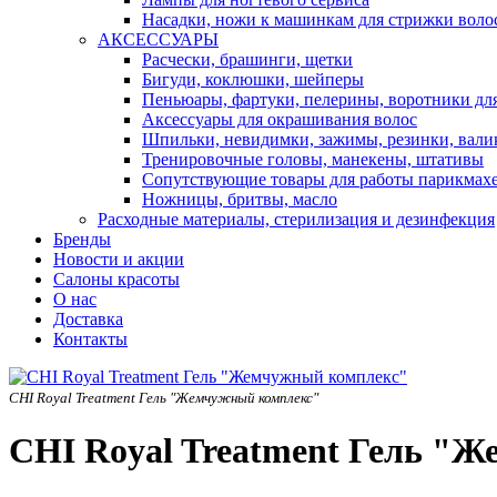
Насадки, ножи к машинкам для стрижки воло
АКСЕССУАРЫ
Расчески, брашинги, щетки
Бигуди, коклюшки, шейперы
Пеньюары, фартуки, пелерины, воротники дл
Аксессуары для окрашивания волос
Шпильки, невидимки, зажимы, резинки, вали
Тренировочные головы, манекены, штативы
Сопутствующие товары для работы парикмах
Ножницы, бритвы, масло
Расходные материалы, стерилизация и дезинфекция
Бренды
Новости и акции
Салоны красоты
О нас
Доставка
Контакты
CHI Royal Treatment Гель "Жемчужный комплекс"
CHI Royal Treatment Гель "