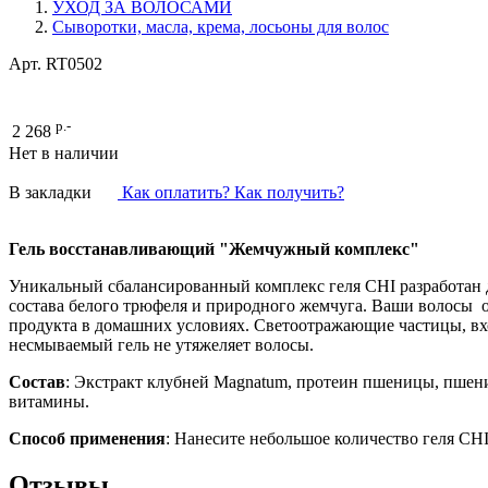
УХОД ЗА ВОЛОСАМИ
Сыворотки, масла, крема, лосьоны для волос
Арт.
RT0502
р.-
2 268
Нет в наличии
В закладки
Как оплатить? Как получить?
Гель восстанавливающий "Жемчужный комплекс"
Уникальный сбалансированный комплекс геля СHI разработан д
состава белого трюфеля и природного жемчуга. Ваши волосы о
продукта в домашних условиях. Светоотражающие частицы, вхо
несмываемый гель не утяжеляет волосы.
Состав
: Экстракт клубней Magnatum, протеин пшеницы, пшен
витамины.
Способ применения
: Нанесите небольшое количество геля CHI
Отзывы