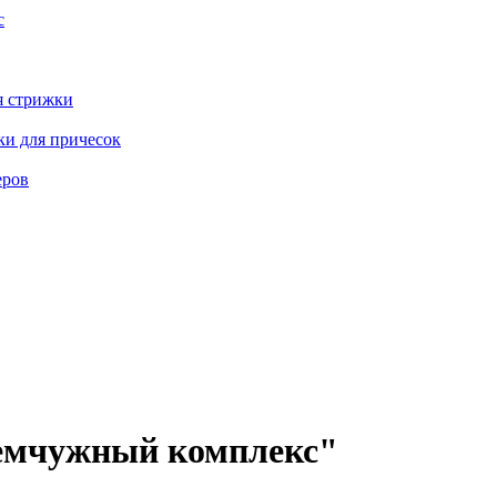
с
я стрижки
ки для причесок
еров
Жемчужный комплекс"