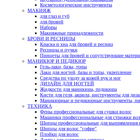
Косметологические инструменты
МАКИЯЖ
для глаз и губ
для бровей
Наборы
Макияжные принадлежности
БРОВИ И РЕСНИЦЫ
Краска и хна для бровей и ресниц
Ресницы и пучки
Пинцеты для бровей и сопутствующие матер
МАНИКЮР И ПЕДИКЮР
Гель-лаки, базы, топы
Лаки для ногтей, базы и топы, укрепление
Средства по уходу за кожей рук и ног
ДИЗАЙН ДЛЯ НОГТЕЙ
Жидкости для маникюра, педикюра
Кисти для геля, акрила, инструменты для диз
Маникюрные и педикюрные инструменты, п
ТЕХНИКА
Фены профессиональные для сушки волос
Машинки профессиональные для стрижки вол
Щипцы профессиональные для выпрямления 
Щипцы для волос "гофре"
Плойки для волос
Лампы для ногтевого сервиса