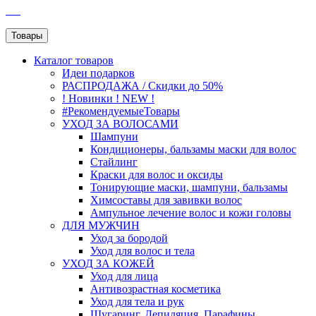
SEO
Товары
Каталог
товаров
Идеи подарков
РАСПРОДАЖА / Скидки до 50%
! Новинки ! NEW !
#РекомендуемыеТовары
УХОД ЗА ВОЛОСАМИ
Шампуни
Кондиционеры, бальзамы маски для волос
Стайлинг
Краски для волос и оксиды
Тонирующие маски, шампуни, бальзамы
Химсоставы для завивки волос
Ампульное лечение волос и кожи головы
ДЛЯ МУЖЧИН
Уход за бородой
Уход для волос и тела
УХОД ЗА КОЖЕЙ
Уход для лица
Антивозрастная косметика
Уход для тела и рук
Шугаринг, Депиляция, Парафины