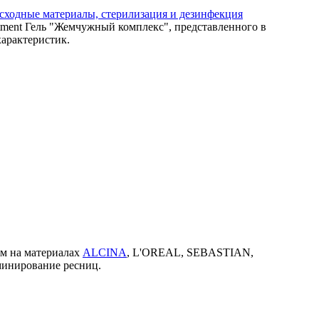
сходные материалы, стерилизация и дезинфекция
tment Гель "Жемчужный комплекс", представленного в
характеристик.
ем на материалах
ALCINA
, L'OREAL, SEBASTIAN,
минирование ресниц.