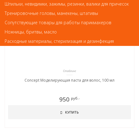
Шпильки, невидимки, зажимы, резинки, валики для причесок
Арт. 93135
Тренировочные головы, манекены, штативы
Сопутствующие товары для работы парикмахеров
Ножницы, бритвы, масло
Расходные материалы, стерилизация и дезинфекция
Стайлинг
Concept Моделирующая паста для волос, 100 мл
950
руб.-
КУПИТЬ