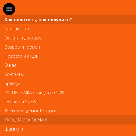
Как оплатить, как получить?
Как заказать
Оплата и доставка
Телефон и WhatsApp: пн-вс с 10 до 21
Возврат и обмен
211-00-71
+7 (981)
Новости и акции
Справочная служба: пн-пт с 10 до 18
О нас
608-95-00
+7 (812)
Контакты
Вопросы по заказам: zakaz@prai-spb.ru
Бренды
Общие вопросы: info@prai-spb.ru
РАСПРОДАЖА / Скидки до 50%
SEO
! Новинки ! NEW !
Това
#РекомендуемыеТовары
УХОД ЗА ВОЛОСАМИ
Шампуни