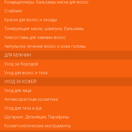
CHI Magnified Volume Лак для объема
Кондиционеры, бальзамы маски для волос
CHI Magnified Volume Лак для объема
Стайлинг
Арт.
Краски для волос и оксиды
CHI5614
Тонирующие маски, шампуни, бальзамы
Химсоставы для завивки волос
р.-
900
Ампульное лечение волос и кожи головы
ДЛЯ МУЖЧИН
Нет в наличии
Уход за бородой
Уход для волос и тела
В закладки
Как оплатить? Как получить?
УХОД ЗА КОЖЕЙ
Уход для лица
Лак придает волосам усиленный объем, невероятный блеск и
Антивозрастная косметика
максимальную законченность укладки. Предназначен для
придания максимального объема тонким и недостаточно
Уход для тела и рук
густым волосам. Лак CHI Magnified Volume Extra Firm Finishing
Шугаринг, Депиляция, Парафины
Spray насыщает волосы необходимыми питательными
веществами, повышает плотность и упругость каждого волоса.
Косметологические инструменты
Лак от CHI обогащен протеинами шелка и травами, что