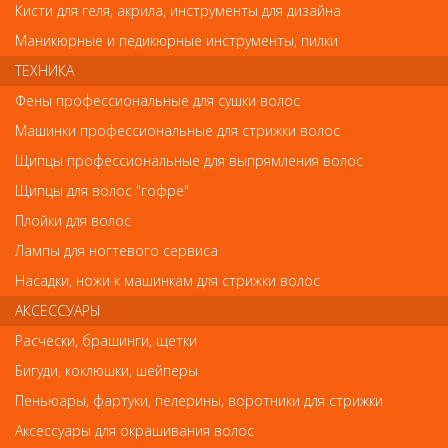
Кисти для геля, акрила, инструменты для дизайна
Имя
Маникюрные и педикюрные инструменты, пилки
ТЕХНИКА
Фены профессиональные для сушки волос
Код
Машинки профессиональные для стрижки волос
Щипцы профессиональные для выпрямления волос
Щипцы для волос "гофре"
Плойки для волос
Обратите внимание
Лампы для ногтевого сервиса
Насадки, ножи к машинкам для стрижки волос
Внешний вид товара «CHI Magnified Volume Лак для объема»
может отличаться от фотографий на сайте. Несовпадение
АКСЕССУАРЫ
внешнего вида и комплектности реального товара с
Расчески, брашинги, щетки
фотографиями и описанием на сайте не является показателем
ненадлежащего качества товара.
Бигуди, коклюшки, шейперы
Пеньюары, фартуки, пелерины, воротники для стрижки
Так же советуем посмотреть
Аксессуары для окрашивания волос