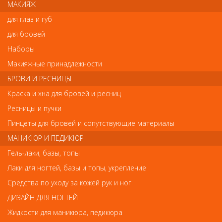
позволяет придать прическе невероятный блеск, объем и
МАКИЯЖ
эластичную фиксацию.
для глаз и губ
Состав:
Керамика CHI44, протеины, аминокислоты шелка,
экстракты юкки, тысячелистника, корня лопуха, календулы,
для бровей
ромашки аптечной, полевого хвоща, коры крушины, герани,
Наборы
хмеля, листьев грецкого ореха, цитрон-мелиссы, розмарина,
полыни, окопника, тимьяна, крапивы, корицы, чапараля.
Макияжные принадлежности
Способ применения:
Способ применения: Равномерно
БРОВИ И РЕСНИЦЫ
распылите лак от CHI на расстоянии 25 - 30 см от волос и
моделируйте прическу.
Краска и хна для бровей и ресниц
Ресницы и пучки
Пинцеты для бровей и сопутствующие материалы
Отзывы
МАНИКЮР И ПЕДИКЮР
Ваш отзыв станет первым
Гель-лаки, базы, топы
Лаки для ногтей, базы и топы, укрепление
Напишите свой отзыв
Средства по уходу за кожей рук и ног
Комментарий
ДИЗАЙН ДЛЯ НОГТЕЙ
Жидкости для маникюра, педикюра