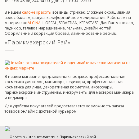
тел. 938-46-68, 244-94-00 (Доб.2), c 10:00 - 22:00
В нашем
салоне красоты
все виды стрижек, сложные окрашивания
волос балаяж, шатуш, калифорнийское мелирование. Работаем на
материалах
ALCINA
, L'OREAL, SEBASTIAN, KERASTASE. Для Вас маникюр,
педикюр, гелевое наращивание, гель-лак, дизайн ногтей.
Оформление и коррекция бровей, ламинирование ресниц.
«Парикмахерский Рай»
В нашем магазине представлены к продаже: профессиональная
косметика для волос, маникюра, педикюра, профессиональная
косметика для лица, декоративная косметика, аксессуары,
парикмахерские инструменты, инструменты для мастеров маникюра
и педикюра.
Для удобства покупателей предоставляется возможность заказа
товаров онлайн с доставкой курьером.