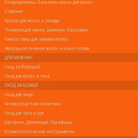
Бьюти Имидж Тальк с ментолом для горячего воска 300мл
Кондиционеры, бальзамы маски для волос
Бьюти Имидж Тальк с ментолом для горячего
Стайлинг
воска 300мл
Краски для волос и оксиды
Арт.
БИ0101
Тонирующие маски, шампуни, бальзамы
Химсоставы для завивки волос
Ампульное лечение волос и кожи головы
р.-
1 430
ДЛЯ МУЖЧИН
Уход за бородой
Нет в наличии
Уход для волос и тела
УХОД ЗА КОЖЕЙ
В закладки
Как оплатить? Как получить?
Уход для лица
Антивозрастная косметика
Тальк создает защитную прослойку между кожей и воском,
Уход для тела и рук
избавляет от остатков влаги и жира, обладает легким
охлаждающим и анестезирующим эффектом за счет
Шугаринг, Депиляция, Парафины
содержащегося в нем ментола.
Косметологические инструменты
Нанесите небольшое количество талька на зону,