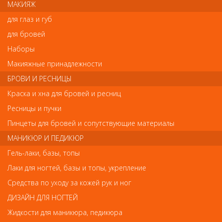
предназначенную для депиляции, и равномерно распределите
МАКИЯЖ
ватным тампоном по коже.
для глаз и губ
для бровей
Наборы
Отзывы
Макияжные принадлежности
БРОВИ И РЕСНИЦЫ
Ваш отзыв станет первым
Краска и хна для бровей и ресниц
Напишите свой отзыв
Ресницы и пучки
Пинцеты для бровей и сопутствующие материалы
Комментарий
МАНИКЮР И ПЕДИКЮР
Гель-лаки, базы, топы
Лаки для ногтей, базы и топы, укрепление
Имя
Средства по уходу за кожей рук и ног
ДИЗАЙН ДЛЯ НОГТЕЙ
Жидкости для маникюра, педикюра
Код