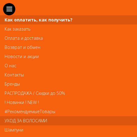
Как оплатить, как получить?
Как заказать
Оплата и доставка
Телефон и WhatsApp: пн-вс с 10 до 21
Возврат и обмен
211-00-71
+7 (981)
Новости и акции
Справочная служба: пн-пт с 10 до 18
О нас
608-95-00
+7 (812)
Контакты
Вопросы по заказам: zakaz@prai-spb.ru
Бренды
Общие вопросы: info@prai-spb.ru
РАСПРОДАЖА / Скидки до 50%
SEO
! Новинки ! NEW !
Това
#РекомендуемыеТовары
УХОД ЗА ВОЛОСАМИ
Шампуни