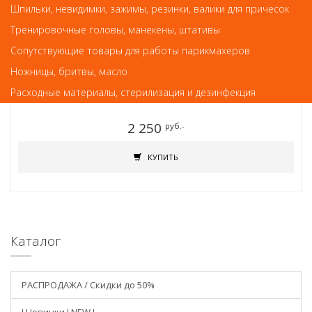
Шпильки, невидимки, зажимы, резинки, валики для причесок
Тренировочные головы, манекены, штативы
Сопутствующие товары для работы парикмахеров
Шугаринг, Депиляция, Парафины
Ножницы, бритвы, масло
Термоварежки 240 V 50 Hz 40 W
Расходные материалы, стерилизация и дезинфекция
2 250
руб.-
КУПИТЬ
Каталог
РАСПРОДАЖА / Скидки до 50%