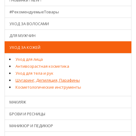
! Новинки ! NEW !
#РекомендуемыеТовары
УХОД ЗА ВОЛОСАМИ
ДЛЯ МУЖЧИН
УХОД ЗА КОЖЕЙ
Уход для лица
Антивозрастная косметика
Уход для тела и рук
Шугаринг, Депиляция, Парафины
Косметологические инструменты
МАКИЯЖ
БРОВИ И РЕСНИЦЫ
МАНИКЮР И ПЕДИКЮР