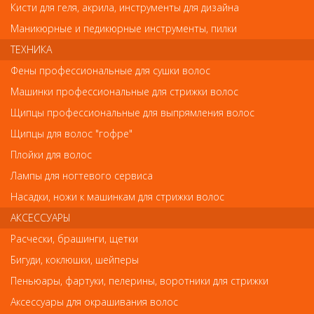
Кисти для геля, акрила, инструменты для дизайна
Маникюрные и педикюрные инструменты, пилки
ТЕХНИКА
Фены профессиональные для сушки волос
Обратите внимание
Машинки профессиональные для стрижки волос
Внешний вид товара «Бьюти Имидж Тальк с ментолом для
Щипцы профессиональные для выпрямления волос
горячего воска 300мл» может отличаться от фотографий на
сайте. Несовпадение внешнего вида и комплектности
Щипцы для волос "гофре"
реального товара с фотографиями и описанием на сайте не
Плойки для волос
является показателем ненадлежащего качества товара.
Лампы для ногтевого сервиса
Так же советуем посмотреть
Насадки, ножи к машинкам для стрижки волос
АКСЕССУАРЫ
Арт. YEWM
Расчески, брашинги, щетки
Бигуди, коклюшки, шейперы
Пеньюары, фартуки, пелерины, воротники для стрижки
Аксессуары для окрашивания волос