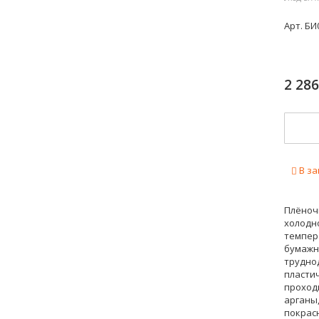
Арт.
БИ
2 28
В за
Плёночн
холодно
темпера
бумажны
труднод
пластич
проход
арганы
покрас