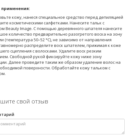
 применения:
овьте кожу, нанеся специальное средство перед депиляцией
шите косметическими салфетками. Нанесите тальк с
ом Beauty Image. С помощью деревянного шпателя нанесите
шое количество предварительно разогретого воска на зону
и (температура 50–52 °С), не зависимо от направления
 Равномерно распределите воск шпателем, прижимая к коже
шего сцепления с волосками. Удалите воск резким
ием. Свободной рукой фиксируйте кожу ниже зону
ции. Далее проведите таким же образом удаление волос на
еобходимой поверхности. Обработайте кожу тальком с
ом.
шите свой отзыв
нтарий