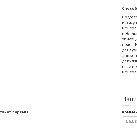
Способ
Подгот
и высу
ментол
неболь
эпиляци
волос.
для луч
движен
депиля
всей н
ментол
Напи
станет первым
Комме