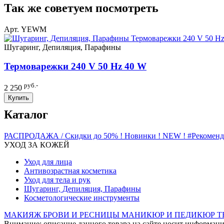
Так же советуем посмотреть
Арт. YEWM
Шугаринг, Депиляция, Парафины
Термоварежки 240 V 50 Hz 40 W
руб.-
2 250
Купить
Каталог
РАСПРОДАЖА / Скидки до 50%
! Новинки ! NEW !
#Рекомен
УХОД ЗА КОЖЕЙ
Уход для лица
Антивозрастная косметика
Уход для тела и рук
Шугаринг, Депиляция, Парафины
Косметологические инструменты
МАКИЯЖ
БРОВИ И РЕСНИЦЫ
МАНИКЮР И ПЕДИКЮР
Т
Внимание: описание данного товара на сайте носит информаци