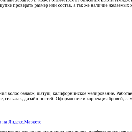
упке проверять размер или состав, а так же наличие желаемых 
ия волос балаяж, шатуш, калифорнийское мелирование. Работа
 гель-лак, дизайн ногтей. Оформление и коррекция бровей, ла
осметика для волос, маникюра, педикюра, профессиональная кос