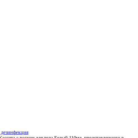
и дезинфекция
ссета с воском для тела Белый 110мл, представленного в