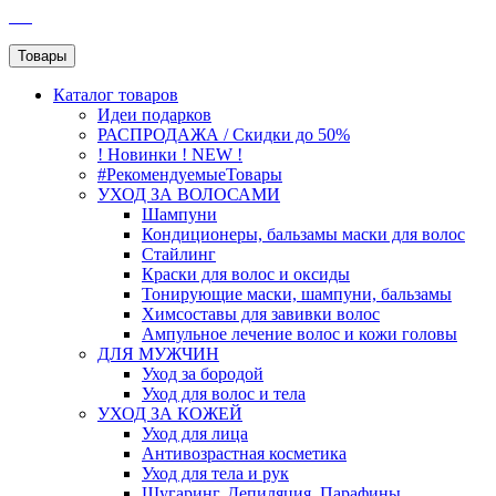
SEO
Товары
Каталог
товаров
Идеи подарков
РАСПРОДАЖА / Скидки до 50%
! Новинки ! NEW !
#РекомендуемыеТовары
УХОД ЗА ВОЛОСАМИ
Шампуни
Кондиционеры, бальзамы маски для волос
Стайлинг
Краски для волос и оксиды
Тонирующие маски, шампуни, бальзамы
Химсоставы для завивки волос
Ампульное лечение волос и кожи головы
ДЛЯ МУЖЧИН
Уход за бородой
Уход для волос и тела
УХОД ЗА КОЖЕЙ
Уход для лица
Антивозрастная косметика
Уход для тела и рук
Шугаринг, Депиляция, Парафины