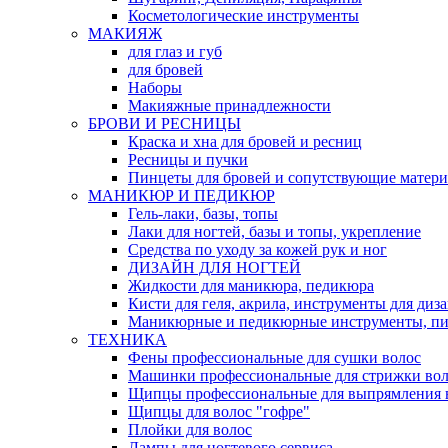
Косметологические инструменты
МАКИЯЖ
для глаз и губ
для бровей
Наборы
Макияжные принадлежности
БРОВИ И РЕСНИЦЫ
Краска и хна для бровей и ресниц
Ресницы и пучки
Пинцеты для бровей и сопутствующие матер
МАНИКЮР И ПЕДИКЮР
Гель-лаки, базы, топы
Лаки для ногтей, базы и топы, укрепление
Средства по уходу за кожей рук и ног
ДИЗАЙН ДЛЯ НОГТЕЙ
Жидкости для маникюра, педикюра
Кисти для геля, акрила, инструменты для диз
Маникюрные и педикюрные инструменты, п
ТЕХНИКА
Фены профессиональные для сушки волос
Машинки профессиональные для стрижки вол
Щипцы профессиональные для выпрямления 
Щипцы для волос "гофре"
Плойки для волос
Лампы для ногтевого сервиса