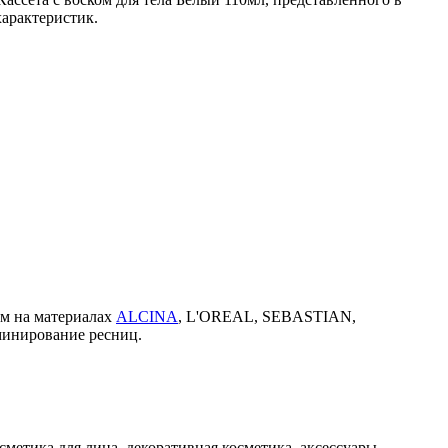
характеристик.
ем на материалах
ALCINA
, L'OREAL, SEBASTIAN,
минирование ресниц.
метика для лица, декоративная косметика, аксессуары,