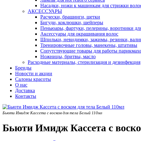
Насадки, ножи к машинкам для стрижки воло
АКСЕССУАРЫ
Расчески, брашинги, щетки
Бигуди, коклюшки, шейперы
Пеньюары, фартуки, пелерины, воротники дл
Аксессуары для окрашивания волос
Шпильки, невидимки, зажимы, резинки, вали
Тренировочные головы, манекены, штативы
Сопутствующие товары для работы парикмах
Ножницы, бритвы, масло
Расходные материалы, стерилизация и дезинфекция
Бренды
Новости и акции
Салоны красоты
О нас
Доставка
Контакты
Бьюти Имидж Кассета с воском для тела Белый 110мл
Бьюти Имидж Кассета с воско