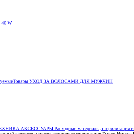
дуемыеТовары
УХОД ЗА ВОЛОСАМИ
ДЛЯ МУЖЧИН
ЕХНИКА
АКСЕССУАРЫ
Расходные материалы, стерилизация 
онный характер и может отличаться от описания Бьюти Имидж Ка