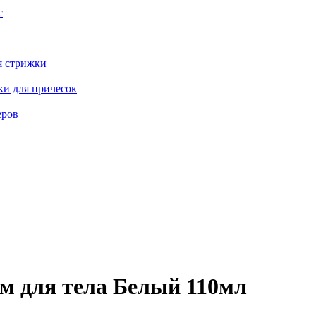
с
я стрижки
ки для причесок
еров
м для тела Белый 110мл