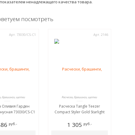
 показателем ненадлежащего качества товара.
оветуем посмотреть
Арт. 73030/СS-C1
Арт. 2146
и, брашинги, щетки
Расчески, брашинги, щетки
а Оливия Гарден
Расческа Tangle Teezer
онусная 73030/СS-C1
Compact Styler Gold Starlight
486
1 305
руб.-
руб.-