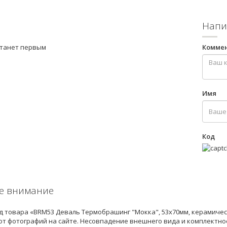
Напи
станет первым
Комме
Имя
Код
е внимание
 товара «BRM53 Деваль Термобрашинг "Мокка", 53х70мм, керамиче
от фотографий на сайте. Несовпадение внешнего вида и комплектно