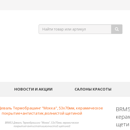
НОВОСТИ И АКЦИИ
САЛОНЫ КРАСОТЫ
BRM5
кера
щети
BRM53 Деваль Термобрашинг "Мокка", 53х70мм, керамическое
покрытие+антистатик,волнистой щетиной