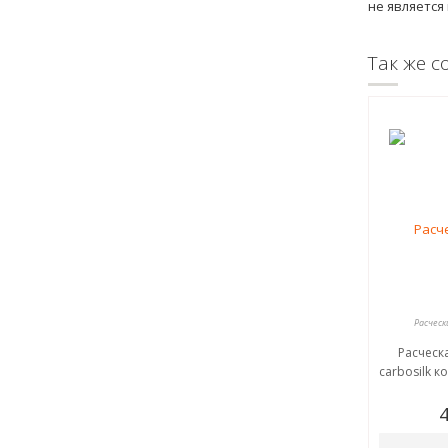
не является
Так же с
Расческ
Расческ
carbosilk к