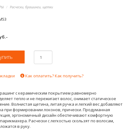
РЫ
Расчески, брашинги, щетки
M53
уб.-
акладки
Как оплатить? Как получить?
рашинг с керамическим покрытием равномерно
еляет тепло и не пережигает волос, снимает статическое
ние. Волнистая щетина, литая ручка и легкий вес добавляют
ва при формировании локонов, прически. Продуманная
укция, эргономичный дизайн обеспечивают комфортную
парикмахера. Расчески с легкостью скользят по волосам,
ложатся в руку.