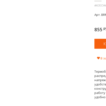
АКСЕССУА
Арт.
BR
р
855
В з
Термоб
распред
напряже
удобст
констр
работу 
удобно 