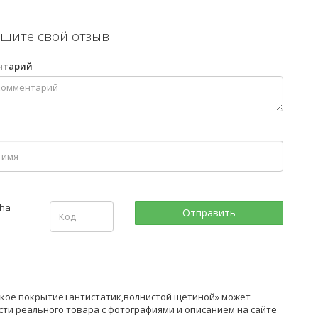
шите свой отзыв
нтарий
ское покрытие+антистатик,волнистой щетиной» может
сти реального товара с фотографиями и описанием на сайте