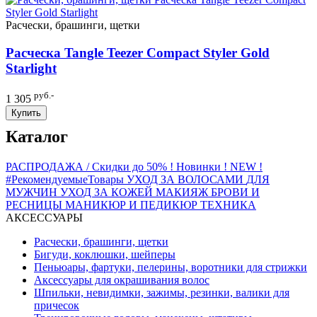
Расчески, брашинги, щетки
Расческа Tangle Teezer Compact Styler Gold
Starlight
руб.-
1 305
Купить
Каталог
РАСПРОДАЖА / Скидки до 50%
! Новинки ! NEW !
#РекомендуемыеТовары
УХОД ЗА ВОЛОСАМИ
ДЛЯ
МУЖЧИН
УХОД ЗА КОЖЕЙ
МАКИЯЖ
БРОВИ И
РЕСНИЦЫ
МАНИКЮР И ПЕДИКЮР
ТЕХНИКА
АКСЕССУАРЫ
Расчески, брашинги, щетки
Бигуди, коклюшки, шейперы
Пеньюары, фартуки, пелерины, воротники для стрижки
Аксессуары для окрашивания волос
Шпильки, невидимки, зажимы, резинки, валики для
причесок