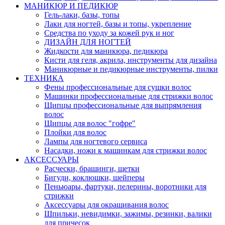
МАНИКЮР И ПЕДИКЮР
Гель-лаки, базы, топы
Лаки для ногтей, базы и топы, укрепление
Средства по уходу за кожей рук и ног
ДИЗАЙН ДЛЯ НОГТЕЙ
Жидкости для маникюра, педикюра
Кисти для геля, акрила, инструменты для дизайна
Маникюрные и педикюрные инструменты, пилки
ТЕХНИКА
Фены профессиональные для сушки волос
Машинки профессиональные для стрижки волос
Щипцы профессиональные для выпрямления
волос
Щипцы для волос "гофре"
Плойки для волос
Лампы для ногтевого сервиса
Насадки, ножи к машинкам для стрижки волос
АКСЕССУАРЫ
Расчески, брашинги, щетки
Бигуди, коклюшки, шейперы
Пеньюары, фартуки, пелерины, воротники для
стрижки
Аксессуары для окрашивания волос
Шпильки, невидимки, зажимы, резинки, валики
для причесок