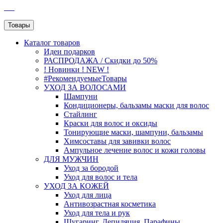
SEO
Товары
Каталог
товаров
Идеи подарков
РАСПРОДАЖА / Скидки до 50%
! Новинки ! NEW !
#РекомендуемыеТовары
УХОД ЗА ВОЛОСАМИ
Шампуни
Кондиционеры, бальзамы маски для волос
Стайлинг
Краски для волос и оксиды
Тонирующие маски, шампуни, бальзамы
Химсоставы для завивки волос
Ампульное лечение волос и кожи головы
ДЛЯ МУЖЧИН
Уход за бородой
Уход для волос и тела
УХОД ЗА КОЖЕЙ
Уход для лица
Антивозрастная косметика
Уход для тела и рук
Шугаринг, Депиляция, Парафины