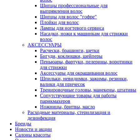
Щипцы профессиональные для
выпрямления волос
Щипцы для волос "гофре"
Плойки для волос
Лампы для ногтевого сервиса
Насадки, ножи к машинкам для стрижки
волос
АКСЕССУАРЫ
Расчески, брашинги, щетки
Бигуди, коклюшки, шейперы
Пеньюары, фартуки, пелерины, воротники
для стрижки
Аксессуары для окрашивания волос
Шпильки, невидимки, зажимы, резинки,
валики для причесок
Тренировочные головы, манекены, штативы
Сопутствующие товары для работы
парикмахеров
Ножницы, бритвы, масло
Расходные материалы, стерилизация и
дезинфекция
Бренды
Новости и акции
Салоны красоты