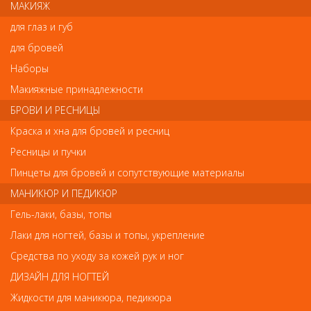
Отзывы
МАКИЯЖ
для глаз и губ
Ваш отзыв станет первым
для бровей
Напишите свой отзыв
Наборы
Макияжные принадлежности
Комментарий
БРОВИ И РЕСНИЦЫ
Краска и хна для бровей и ресниц
Ресницы и пучки
Имя
Пинцеты для бровей и сопутствующие материалы
МАНИКЮР И ПЕДИКЮР
Гель-лаки, базы, топы
Код
Лаки для ногтей, базы и топы, укрепление
Средства по уходу за кожей рук и ног
ДИЗАЙН ДЛЯ НОГТЕЙ
Жидкости для маникюра, педикюра
Обратите внимание