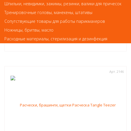
Шпильки, невидимки, зажимы, резинки, валики для причесок
Расческа Оливия Гарден carbosilk конусная 73030/СS-C1
Тренировочные головы, манекены, штативы
Сопутствующие товары для работы парикмахеров
486
руб.-
Ножницы, бритвы, масло
КУПИТЬ
Расходные материалы, стерилизация и дезинфекция
Арт. 2146