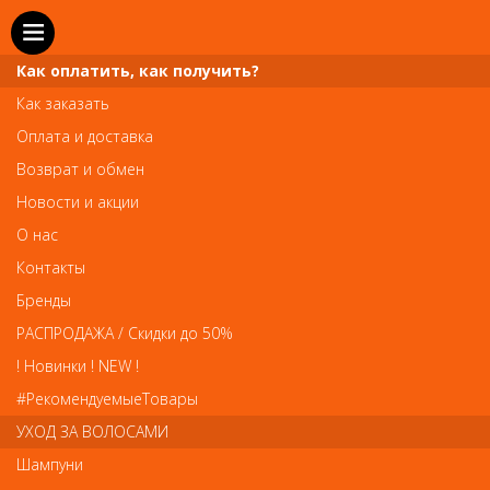
Как оплатить, как получить?
Как заказать
Оплата и доставка
Телефон и WhatsApp: пн-вс с 10 до 21
Возврат и обмен
211-00-71
+7 (981)
Новости и акции
Справочная служба: пн-пт с 10 до 18
О нас
608-95-00
+7 (812)
Контакты
Вопросы по заказам: zakaz@prai-spb.ru
Бренды
Общие вопросы: info@prai-spb.ru
РАСПРОДАЖА / Скидки до 50%
SEO
! Новинки ! NEW !
Това
#РекомендуемыеТовары
УХОД ЗА ВОЛОСАМИ
Шампуни