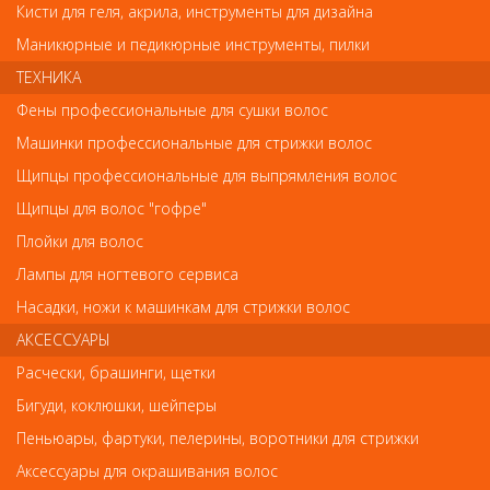
Кисти для геля, акрила, инструменты для дизайна
Внешний вид товара «Деваль Щетка массажная "Breeze"
Маникюрные и педикюрные инструменты, пилки
прямоугольная, средняя, деревянная, пластиковый штифт,
7рядов» может отличаться от фотографий на сайте.
ТЕХНИКА
Несовпадение внешнего вида и комплектности реального
Фены профессиональные для сушки волос
товара с фотографиями и описанием на сайте не является
показателем ненадлежащего качества товара.
Машинки профессиональные для стрижки волос
Щипцы профессиональные для выпрямления волос
Так же советуем посмотреть
Щипцы для волос "гофре"
Плойки для волос
Арт. 73030/СS-C1
Лампы для ногтевого сервиса
Насадки, ножи к машинкам для стрижки волос
АКСЕССУАРЫ
Расчески, брашинги, щетки
Бигуди, коклюшки, шейперы
Пеньюары, фартуки, пелерины, воротники для стрижки
Аксессуары для окрашивания волос
Расчески, брашинги, щетки