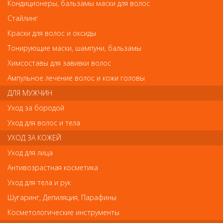
Кондиционеры, бальзамы маски для волос
Деваль Щетка массажная "Breeze" прямоугольная, средняя, деревянная,
пластиковый штифт, 7рядов
Стайлинг
Деваль Щетка массажная "Breeze"
Краски для волос и оксиды
прямоугольная, средняя, деревянная,
Тонирующие маски, шампуни, бальзамы
пластиковый штифт, 7рядов
Химсоставы для завивки волос
Арт.
BR120
Ампульное лечение волос и кожи головы
ДЛЯ МУЖЧИН
Уход за бородой
р.-
351
Уход для волос и тела
УХОД ЗА КОЖЕЙ
Нет в наличии
Уход для лица
Антивозрастная косметика
В закладки
Как оплатить? Как получить?
Уход для тела и рук
Шугаринг, Депиляция, Парафины
Косметологические инструменты