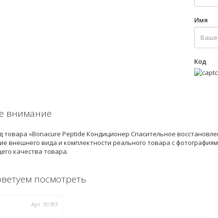
Имя
Код
е внимание
 товара «Bonacure Peptide Кондиционер Спасительное восстановлен
е внешнего вида и комплектности реального товара с фотографиями
его качества товара.
оветуем посмотреть
Арт. 90783