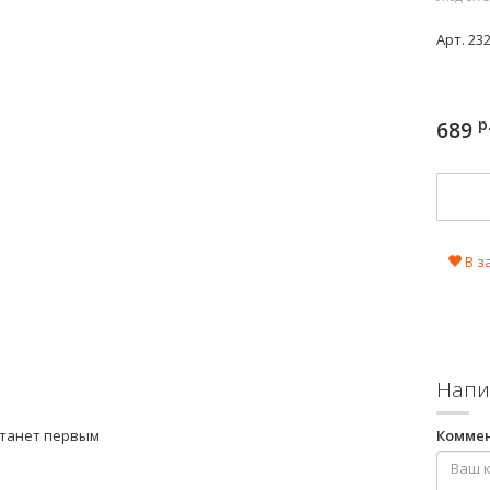
Арт.
23
р
689
В з
Напи
станет первым
Комме