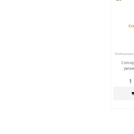
Кондиционеры,
Concep
увла
1