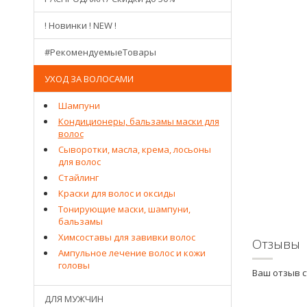
! Новинки ! NEW !
#РекомендуемыеТовары
УХОД ЗА ВОЛОСАМИ
Шампуни
Кондиционеры, бальзамы маски для
волос
Сыворотки, масла, крема, лосьоны
для волос
Стайлинг
Краски для волос и оксиды
Тонирующие маски, шампуни,
бальзамы
Химсоставы для завивки волос
Отзывы
Ампульное лечение волос и кожи
головы
Ваш отзыв 
ДЛЯ МУЖЧИН