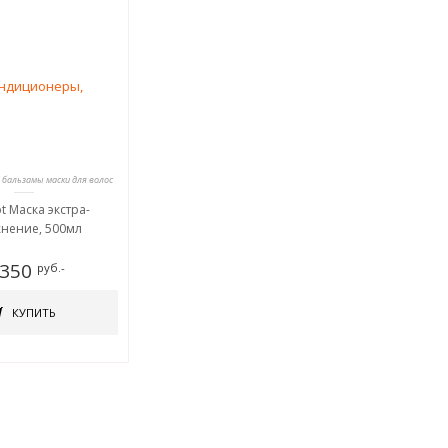
 бальзамы маски для волос
t Маска экстра-
жнение, 500мл
 350
руб.-
КУПИТЬ