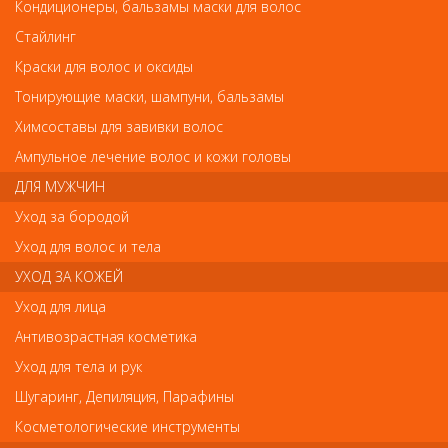
BERENICE Средство для ногтей "Мультикомплекс 5 в 1" 16мл.
Кондиционеры, бальзамы маски для волос
BERENICE Средство для ногтей
Стайлинг
"Мультикомплекс 5 в 1" 16мл.
Краски для волос и оксиды
Арт.
28001
Тонирующие маски, шампуни, бальзамы
Химсоставы для завивки волос
Ампульное лечение волос и кожи головы
р.-
518
ДЛЯ МУЖЧИН
Уход за бородой
Нет в наличии
Уход для волос и тела
УХОД ЗА КОЖЕЙ
В закладки
Как оплатить? Как получить?
Уход для лица
Антивозрастная косметика
5 свойств одного продукта! Эффективный коктейль витаминов
Уход для тела и рук
и экстрактов в составе! • можно использовать как базу под
любой лак • предотвращает расслаивание ногтей • увлажняет
Шугаринг, Депиляция, Парафины
ногтевую пластину • укрепляет ногтевую пластину • придаёт
ногтям глянцевый блеск • Средство разработано швейцарскими
Косметологические инструменты
специалистами, обеспечивает уход за ногтями, формирует