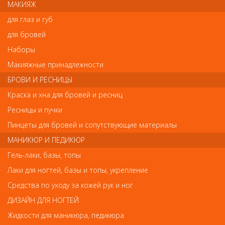
МАКИЯЖ
ровные, прочные и здоровые ногти. Всё в одном флаконе: база,
укрепитель и верхнее покрытие. Быстро сохнет.
для глаз и губ
для бровей
Наборы
Отзывы
Макияжные принадлежности
Ваш отзыв станет первым
БРОВИ И РЕСНИЦЫ
Краска и хна для бровей и ресниц
Напишите свой отзыв
Ресницы и пучки
Комментарий
Пинцеты для бровей и сопутствующие материалы
МАНИКЮР И ПЕДИКЮР
Гель-лаки, базы, топы
Имя
Лаки для ногтей, базы и топы, укрепление
Средства по уходу за кожей рук и ног
ДИЗАЙН ДЛЯ НОГТЕЙ
Код
Жидкости для маникюра, педикюра