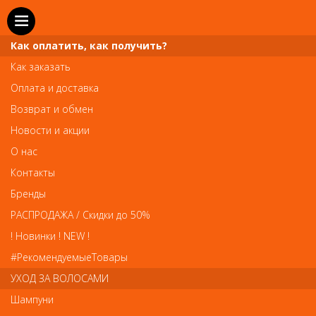
Как оплатить, как получить?
Как заказать
Оплата и доставка
Телефон и WhatsApp: пн-вс с 10 до 21
Возврат и обмен
211-00-71
+7 (981)
Новости и акции
Справочная служба: пн-пт с 10 до 18
О нас
608-95-00
+7 (812)
Контакты
Вопросы по заказам: zakaz@prai-spb.ru
Бренды
Общие вопросы: info@prai-spb.ru
РАСПРОДАЖА / Скидки до 50%
SEO
! Новинки ! NEW !
Това
#РекомендуемыеТовары
УХОД ЗА ВОЛОСАМИ
Шампуни