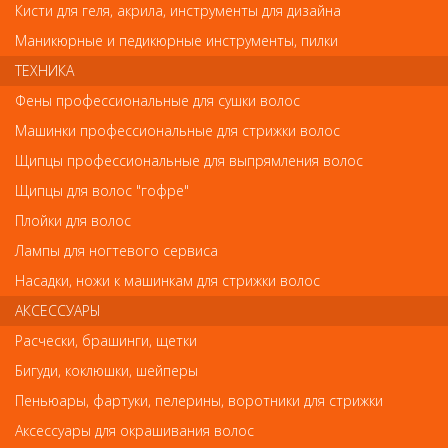
Кисти для геля, акрила, инструменты для дизайна
Маникюрные и педикюрные инструменты, пилки
ТЕХНИКА
Обратите внимание
Фены профессиональные для сушки волос
Машинки профессиональные для стрижки волос
Внешний вид товара «BERENICE Средство для ногтей
"Мультикомплекс 5 в 1" 16мл.» может отличаться от фотографий
Щипцы профессиональные для выпрямления волос
на сайте. Несовпадение внешнего вида и комплектности
реального товара с фотографиями и описанием на сайте не
Щипцы для волос "гофре"
является показателем ненадлежащего качества товара.
Плойки для волос
Лампы для ногтевого сервиса
Так же советуем посмотреть
Насадки, ножи к машинкам для стрижки волос
АКСЕССУАРЫ
Арт. 122
Расчески, брашинги, щетки
Бигуди, коклюшки, шейперы
Пеньюары, фартуки, пелерины, воротники для стрижки
Аксессуары для окрашивания волос