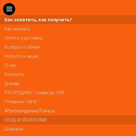
Как оплатить, как получить?
Как заказать
Оплата и доставка
Возврат и обмен
Новости и акции
О нас
Телефон и WhatsApp: пн-вс с 10 до 21
Контакты
211-00-71
+7 (981)
Бренды
Справочная служба: пн-пт с 10 до 18
РАСПРОДАЖА / Скидки до 50%
608-95-00
+7 (812)
! Новинки ! NEW !
Вопросы по заказам: zakaz@prai-spb.ru
#РекомендуемыеТовары
Общие вопросы: info@prai-spb.ru
УХОД ЗА ВОЛОСАМИ
SEO
Шампуни
То