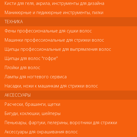
Кисти для геля, акрила, инструменты для дизайна
Маникюрные и педикюрные инструменты, пилки
ТЕХНИКА
Код
Фены профессиональные для сушки волос
Машинки профессиональные для стрижки волос
Щипцы профессиональные для выпрямления волос
Щипцы для волос "гофре"
Обратите внимание
Плойки для волос
Внешний вид товара «BERENICE Экспресс-покрытие 2 в 1 (
Лампы для ногтевого сервиса
сушка+блеск ) " Express dry&gloss" 16мл.» может отличаться от
фотографий на сайте. Несовпадение внешнего вида и
Насадки, ножи к машинкам для стрижки волос
комплектности реального товара с фотографиями и описанием
АКСЕССУАРЫ
на сайте не является показателем ненадлежащего качества
товара.
Расчески, брашинги, щетки
Бигуди, коклюшки, шейперы
Так же советуем посмотреть
Пеньюары, фартуки, пелерины, воротники для стрижки
Аксессуары для окрашивания волос
Арт. 122