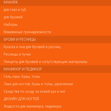
МАКИЯЖ
Экспресс-покрытие разработано в Швейцарии, обеспечивает
быструю сушку лака и придаёт интенсивный блеск. Продлевает
для глаз и губ
стойкость маникюра. Защищает лаковое покрытие от царапин,
сколов и потускнения. Нанеся средство через 2 дня после
для бровей
маникюра, вы вернёте маникюру свежий вид. Быстро сохнет.
Наборы
Система 5 free, в составе отсутствуют вредные компоненты
такие как толуол, ДБП, формальдегидные смолы, фталаты и
Макияжные принадлежности
камфора.
БРОВИ И РЕСНИЦЫ
Краска и хна для бровей и ресниц
Отзывы
Ресницы и пучки
Пинцеты для бровей и сопутствующие материалы
Ваш отзыв станет первым
МАНИКЮР И ПЕДИКЮР
Напишите свой отзыв
Гель-лаки, базы, топы
Лаки для ногтей, базы и топы, укрепление
Комментарий
Средства по уходу за кожей рук и ног
ДИЗАЙН ДЛЯ НОГТЕЙ
Жидкости для маникюра, педикюра
Имя