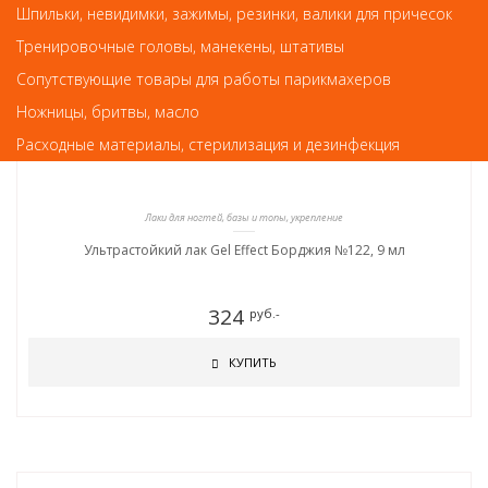
Шпильки, невидимки, зажимы, резинки, валики для причесок
Тренировочные головы, манекены, штативы
Сопутствующие товары для работы парикмахеров
Ножницы, бритвы, масло
Расходные материалы, стерилизация и дезинфекция
Лаки для ногтей, базы и топы, укрепление
Ультрастойкий лак Gel Effect Борджия №122, 9 мл
324
руб.-
КУПИТЬ