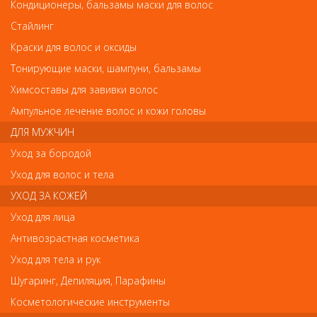
Кондиционеры, бальзамы маски для волос
Стайлинг
Краски для волос и оксиды
Тонирующие маски, шампуни, бальзамы
BERENICE Экспресс-покрытие 2 в 1 ( сушка+блеск ) " Express dry&gloss" 16мл.
BERENICE Экспресс-покрытие 2 в 1 (
Химсоставы для завивки волос
сушка+блеск ) " Express dry&gloss" 16мл.
Ампульное лечение волос и кожи головы
ДЛЯ МУЖЧИН
Арт.
28004
Уход за бородой
Уход для волос и тела
УХОД ЗА КОЖЕЙ
р.-
518
Уход для лица
Антивозрастная косметика
Нет в наличии
Уход для тела и рук
Шугаринг, Депиляция, Парафины
В закладки
Как оплатить? Как получить?
Косметологические инструменты