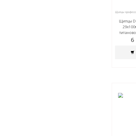
Щипцы DE
29х100м
титаново
6