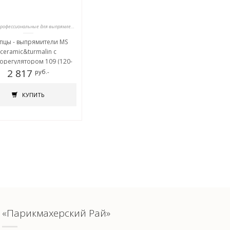
Щипцы профессиональные для выпрямления волос
цы - выпрямители MS
ceramic&turmalin c
орегулятором 109 (120-
2 817
230 гр)
руб.-
КУПИТЬ
«Парикмахерский Рай»