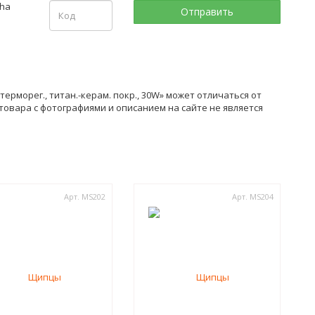
ерморег., титан.-керам. покр., 30W» может отличаться от
товара с фотографиями и описанием на сайте не является
Арт. MS202
Арт. MS204