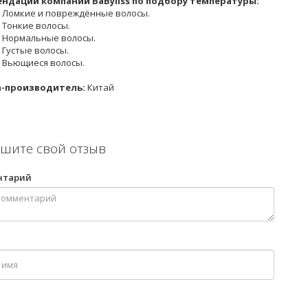
ндации компании BaByliss по подбору температуры:
 - Ломкие и повреждённые волосы.
 - Тонкие волосы.
 - Нормальные волосы.
 - Густые волосы.
 - Вьющиеся волосы.
а-производитель:
Китай
шите свой отзыв
нтарий