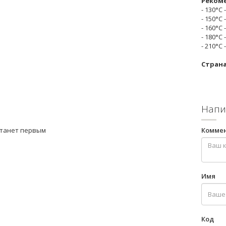
Рекоме
- 130°С
- 150°С
- 160°С
- 180°С
- 210°С
Стран
Напи
станет первым
Комме
Имя
Код