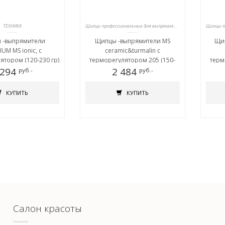
ТЕХНИКА
Щипцы профессиональные для выпрямления волос
 -выпрямители
Щипцы -выпрямители MS
Щип
IUM MS ionic, c
ceramic&turmalin c
ятором (120-230 гр)
терморегулятором 205 (150-
терм
 294
2 484
230 гр)
руб.-
руб.-
КУПИТЬ
КУПИТЬ
Салон красоты