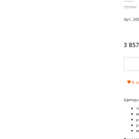
ТЕХНИКА
Арт.
26
3 85
В з
Щипцы
т
м
р
р
м