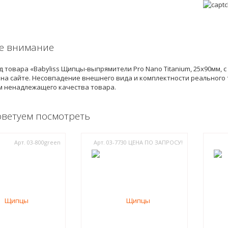
е внимание
 товара «Babyliss Щипцы-выпрямители Pro Nano Titanium, 25х90мм, с т
на сайте. Несовпадение внешнего вида и комплектности реального 
м ненадлежащего качества товара.
оветуем посмотреть
Арт. 03-800green
Арт. 03-7730 ЦЕНА ПО ЗАПРОСУ!