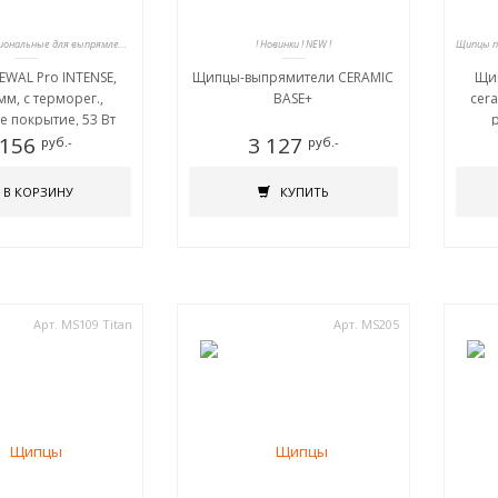
Щипцы профессиональные для выпрямления волос
! Новинки ! NEW !
WAL Pro INTENSE,
Щипцы-выпрямители CERAMIC
Щип
м, с терморег.,
BASE+
cera
е покрытие, 53 Вт
р
 156
3 127
руб.-
руб.-
В КОРЗИНУ
КУПИТЬ
Арт. MS109 Titan
Арт. MS205