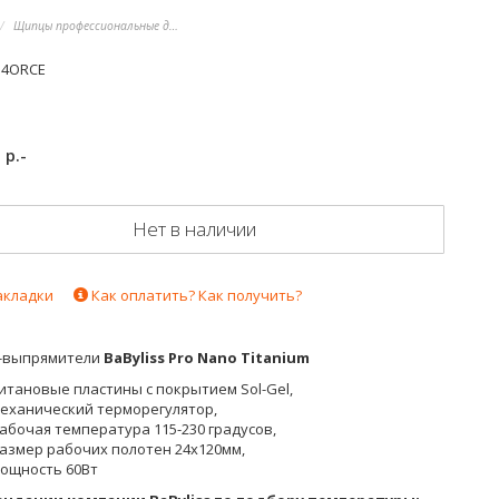
Щипцы профессиональные для выпрямления волос
54ORCE
р.-
7
Нет в наличии
акладки
Как оплатить? Как получить?
-выпрямители
BaByliss Pro Nano Titanium
итановые пластины с покрытием Sol-Gel,
еханический терморегулятор,
абочая температура 115-230 градусов,
азмер рабочих полотен 24х120мм,
ощность 60Вт