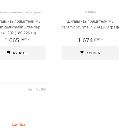
Щипцы профессиональные для выпрямления волос
ТЕХНИКА
цы - выпрямители MS
Щипцы - выпрямители MS
mic&turmalin 2 темпер,
ceramic&turmalin 204 (200 град)
еж. 202 (180-220 гр)
1 665
1 674
руб.-
руб.-
КУПИТЬ
КУПИТЬ
Арт. MS109