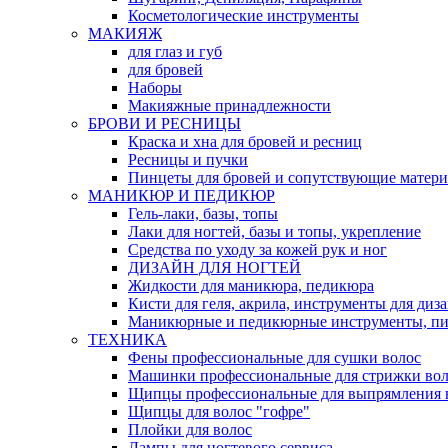
Косметологические инструменты
МАКИЯЖ
для глаз и губ
для бровей
Наборы
Макияжные принадлежности
БРОВИ И РЕСНИЦЫ
Краска и хна для бровей и ресниц
Ресницы и пучки
Пинцеты для бровей и сопутствующие матер
МАНИКЮР И ПЕДИКЮР
Гель-лаки, базы, топы
Лаки для ногтей, базы и топы, укрепление
Средства по уходу за кожей рук и ног
ДИЗАЙН ДЛЯ НОГТЕЙ
Жидкости для маникюра, педикюра
Кисти для геля, акрила, инструменты для диз
Маникюрные и педикюрные инструменты, п
ТЕХНИКА
Фены профессиональные для сушки волос
Машинки профессиональные для стрижки вол
Щипцы профессиональные для выпрямления 
Щипцы для волос "гофре"
Плойки для волос
Лампы для ногтевого сервиса