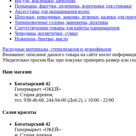
Бигуди, коклюшки, шейперы
Пеньюары, фартуки, пелерины, воротники для стрижки
Аксессуары для окрашивания волос
Шпильки, невидимки, зажимы, резинки, валики для прич
Тренировочные головы, манекены, штативы
Сопутствующие товары для работы парикмахеров
Чемоданы, косметички, сумки
Ножницы, бритвы, масло
Расходные материалы, стерилизация и дезинфекция
Внимание: описание данного товара на сайте носит информаци
Убедительно просим Вас при покупке проверять размер или сос
Наш магазин
Богатырский 42
Гипермаркет «ОКЕЙ»
м. Старая деревня,
тел. 938-46-68, 244-94-00 (Доб.2), c 10:00 - 22:00
Салон красоты
Богатырский 42
Гипермаркет «ОКЕЙ»
м. Старая деревня,