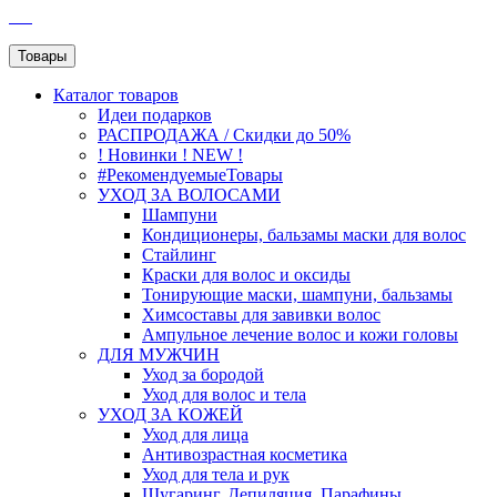
SEO
Товары
Каталог
товаров
Идеи подарков
РАСПРОДАЖА / Скидки до 50%
! Новинки ! NEW !
#РекомендуемыеТовары
УХОД ЗА ВОЛОСАМИ
Шампуни
Кондиционеры, бальзамы маски для волос
Стайлинг
Краски для волос и оксиды
Тонирующие маски, шампуни, бальзамы
Химсоставы для завивки волос
Ампульное лечение волос и кожи головы
ДЛЯ МУЖЧИН
Уход за бородой
Уход для волос и тела
УХОД ЗА КОЖЕЙ
Уход для лица
Антивозрастная косметика
Уход для тела и рук
Шугаринг, Депиляция, Парафины