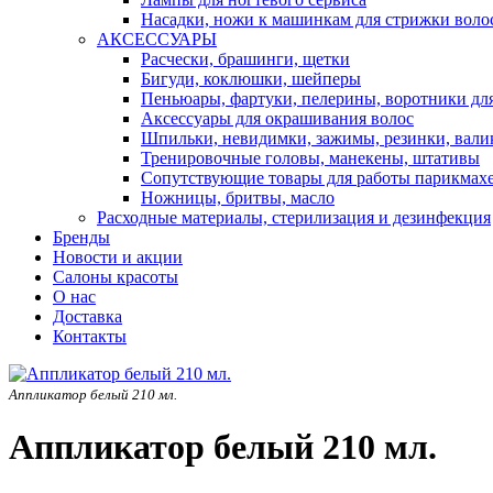
Насадки, ножи к машинкам для стрижки воло
АКСЕССУАРЫ
Расчески, брашинги, щетки
Бигуди, коклюшки, шейперы
Пеньюары, фартуки, пелерины, воротники дл
Аксессуары для окрашивания волос
Шпильки, невидимки, зажимы, резинки, вали
Тренировочные головы, манекены, штативы
Сопутствующие товары для работы парикмах
Ножницы, бритвы, масло
Расходные материалы, стерилизация и дезинфекция
Бренды
Новости и акции
Салоны красоты
О нас
Доставка
Контакты
Аппликатор белый 210 мл.
Аппликатор белый 210 мл.