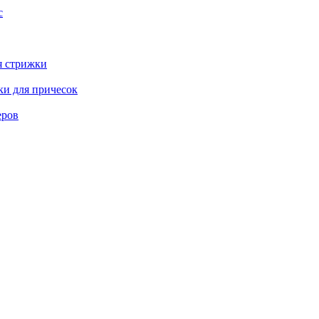
с
я стрижки
ки для причесок
еров