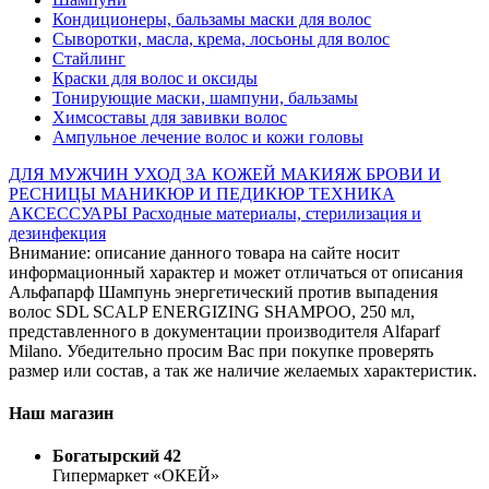
Кондиционеры, бальзамы маски для волос
Сыворотки, масла, крема, лосьоны для волос
Стайлинг
Краски для волос и оксиды
Тонирующие маски, шампуни, бальзамы
Химсоставы для завивки волос
Ампульное лечение волос и кожи головы
ДЛЯ МУЖЧИН
УХОД ЗА КОЖЕЙ
МАКИЯЖ
БРОВИ И
РЕСНИЦЫ
МАНИКЮР И ПЕДИКЮР
ТЕХНИКА
АКСЕССУАРЫ
Расходные материалы, стерилизация и
дезинфекция
Внимание: описание данного товара на сайте носит
информационный характер и может отличаться от описания
Альфапарф Шампунь энергетический против выпадения
волос SDL SCALP ENERGIZING SHAMPOO, 250 мл,
представленного в документации производителя Alfaparf
Milano. Убедительно просим Вас при покупке проверять
размер или состав, а так же наличие желаемых характеристик.
Наш магазин
Богатырский 42
Гипермаркет «ОКЕЙ»