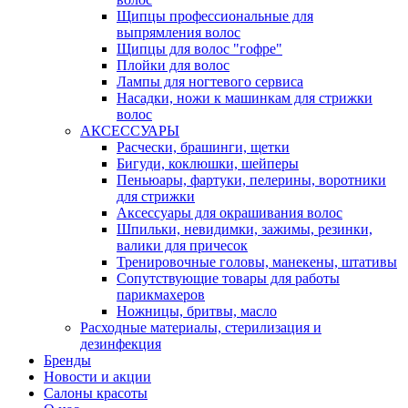
Щипцы профессиональные для
выпрямления волос
Щипцы для волос "гофре"
Плойки для волос
Лампы для ногтевого сервиса
Насадки, ножи к машинкам для стрижки
волос
АКСЕССУАРЫ
Расчески, брашинги, щетки
Бигуди, коклюшки, шейперы
Пеньюары, фартуки, пелерины, воротники
для стрижки
Аксессуары для окрашивания волос
Шпильки, невидимки, зажимы, резинки,
валики для причесок
Тренировочные головы, манекены, штативы
Сопутствующие товары для работы
парикмахеров
Ножницы, бритвы, масло
Расходные материалы, стерилизация и
дезинфекция
Бренды
Новости и акции
Салоны красоты