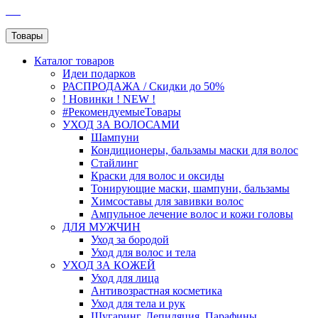
SEO
Товары
Каталог
товаров
Идеи подарков
РАСПРОДАЖА / Скидки до 50%
! Новинки ! NEW !
#РекомендуемыеТовары
УХОД ЗА ВОЛОСАМИ
Шампуни
Кондиционеры, бальзамы маски для волос
Стайлинг
Краски для волос и оксиды
Тонирующие маски, шампуни, бальзамы
Химсоставы для завивки волос
Ампульное лечение волос и кожи головы
ДЛЯ МУЖЧИН
Уход за бородой
Уход для волос и тела
УХОД ЗА КОЖЕЙ
Уход для лица
Антивозрастная косметика
Уход для тела и рук
Шугаринг, Депиляция, Парафины