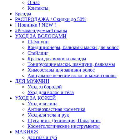
О нас
Контакты
Бренды
РАСПРОДАЖА / Скидки до 50%
! Новинки ! NEW !
#РекомендуемыеТовары
УХОД ЗА ВОЛОСАМИ
Шампуни
Кондиционеры, бальзамы маски для волос
Стайлинг
Краски для волос и оксиды
Тонирующие маски, шампуни, бальзамы
Химсоставы для завивки волос
Ампульное лечение волос и кожи головы
ДЛЯ МУЖЧИН
Уход за бородой
Уход для волос и тела
УХОД ЗА КОЖЕЙ
Уход для лица
Антивозрастная косметика
Уход для тела и рук
Шугаринг, Депиляция, Парафины
Косметологические инструменты
МАКИЯЖ
для глаз и губ