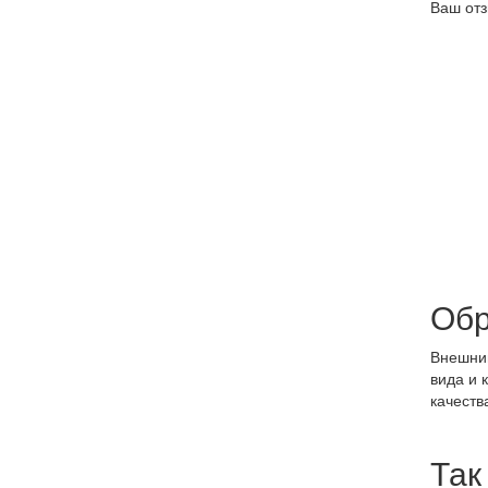
Ваш отз
Обр
Внешний
вида и 
качеств
Так