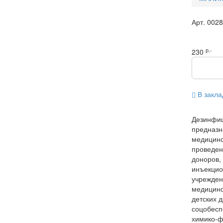
Арт.
002
р.-
230
В закла
Дезинфиц
предназн
медицинс
проведен
доноров,
инъекцио
учрежден
медицинс
детских 
соцобесп
химико-ф