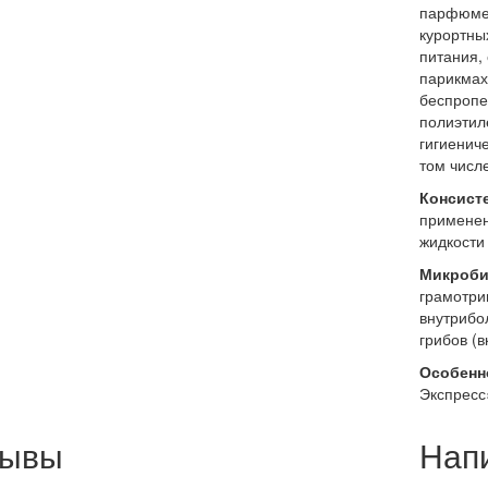
парфюмер
курортны
питания,
парикмахе
беспропе
полиэтил
гигиенич
том числе
Консисте
применен
жидкости
Микроби
грамотри
внутрибо
грибов (
Особенн
Экспресс
зывы
Нап