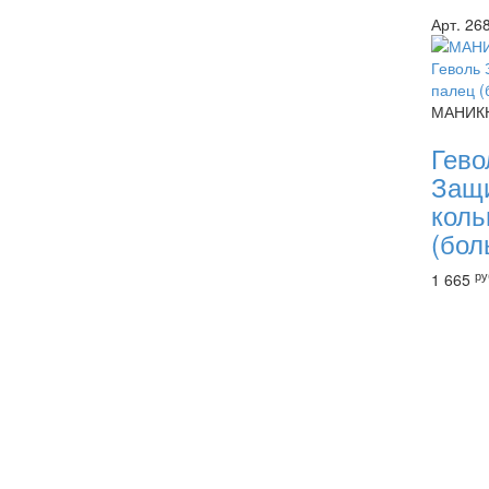
Арт. 26
МАНИК
Гево
Защ
коль
(бол
ру
1 665