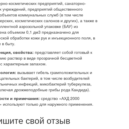
но-косметических предприятий, санаторно-
х учреждений, предприятий общественного
 объектов коммунальных служб (в том числе
рских, косметических салонов и других), а также в
ллентной аэрозольной упаковке (БАУ) из
ена объемом 0,1 дм3 предназначено для
еской обработки кожи рук и инъекционного поля, в
 в быту.
нция, свойства:
представляет собой готовый к
ию раствор в виде прозрачной бесцветной
 с характерным запахом.
ология:
вызывает гибель грамположительных и
цательных бактерий, в том числе возбудителей
льничных инфекций, микобактерий туберкулеза,
включая дрожжеподобные грибы рода Кандида).
ости и примечания:
средство «АХД 2000
» используют только для наружного применения.
ишите свой отзыв