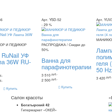
36
Арт. YSD-52
Арт. YU
- 29 %
МАНИКЮ
ЮР И ПЕДИКЮР
РАСПРОДАЖА / Скидки до
Ламп
50%
 RuNail УФ
поли
Ванна для
па 36W RU-
геля 
парафинотерапии
50 H
руб.-
3 510
б.-
руб.
3 420
руб.-
2 500
б.-
Купить
Купить
Салон красоты
«
Богатырский 42
Гипермаркет «ОКЕЙ»