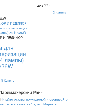
руб.-
423
Купить
V36W
Р И ПЕДИКЮР
а для
меризации
(4 лампы)
z/36W
-
Купить
Парикмахерский Рай»