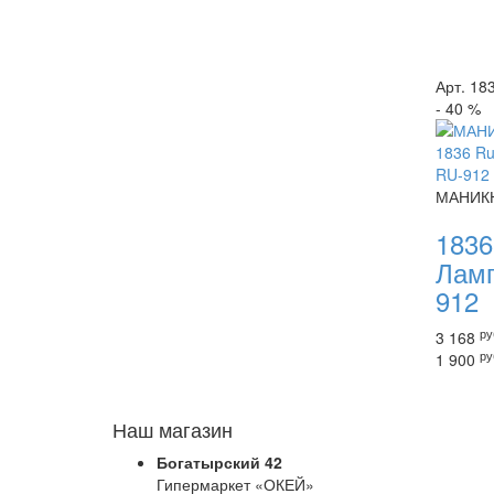
Арт. 18
- 40 %
МАНИК
1836
Лам
912
ру
3 168
ру
1 900
Наш магазин
Богатырский 42
Гипермаркет «ОКЕЙ»