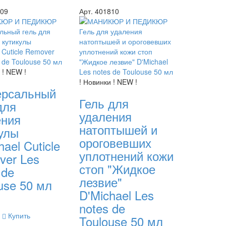
809
Арт. 401810
 ! NEW !
! Новинки ! NEW !
ерсальный
Гель для
для
удаления
ения
натоптышей и
улы
ороговевших
hael Cuticle
уплотнений кожи
ver Les
стоп "Жидкое
 de
лезвие"
use 50 мл
D'Michael Les
notes de
Купить
Toulouse 50 мл