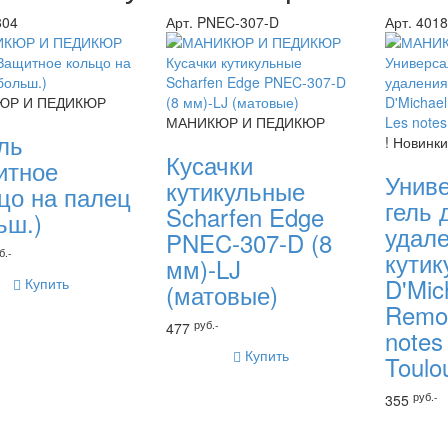
804
Арт. PNEC-307-D
Арт. 401
ЮР И ПЕДИКЮР
МАНИКЮР И ПЕДИКЮР
ль
! Новинки
Кусачки
итное
Унив
кутикульные
цо на палец
гель 
Scharfen Edge
ьш.)
удал
PNEC-307-D (8
б.-
кутик
мм)-LJ
D'Mic
Купить
(матовые)
Remo
руб.-
477
notes
Купить
Toulo
руб.-
355