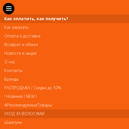
Как оплатить, как получить?
Как заказать
Оплата и доставка
Телефон и WhatsApp: пн-вс с 10 до 21
Возврат и обмен
211-00-71
+7 (981)
Новости и акции
Справочная служба: пн-пт с 10 до 18
О нас
608-95-00
+7 (812)
Контакты
Вопросы по заказам: zakaz@prai-spb.ru
Бренды
Общие вопросы: info@prai-spb.ru
РАСПРОДАЖА / Скидки до 50%
SEO
! Новинки ! NEW !
Това
#РекомендуемыеТовары
УХОД ЗА ВОЛОСАМИ
Шампуни