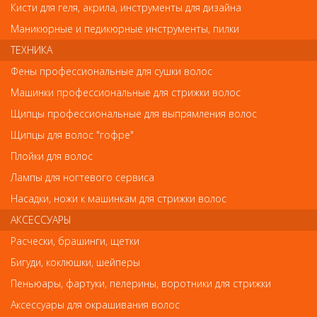
Кисти для геля, акрила, инструменты для дизайна
Маникюрные и педикюрные инструменты, пилки
ТЕХНИКА
Фены профессиональные для сушки волос
Обратите внимание
Машинки профессиональные для стрижки волос
Внешний вид товара «Лонда Лак для волос сильной фиксации
Щипцы профессиональные для выпрямления волос
Fix It (ф.2) 500мл» может отличаться от фотографий на сайте.
Несовпадение внешнего вида и комплектности реального
Щипцы для волос "гофре"
товара с фотографиями и описанием на сайте не является
Плойки для волос
показателем ненадлежащего качества товара.
Лампы для ногтевого сервиса
Так же советуем посмотреть
Насадки, ножи к машинкам для стрижки волос
АКСЕССУАРЫ
Арт. 93135
Расчески, брашинги, щетки
Бигуди, коклюшки, шейперы
Пеньюары, фартуки, пелерины, воротники для стрижки
Аксессуары для окрашивания волос