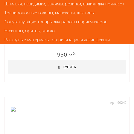
Шпильки, невидимки, зажимы, резинки, валики для причесок
Тренировочные головы, манекены, штативы
Сопутствующие товары для работы парикмахеров
Стайлинг
Ножницы, бритвы, масло
Concept Моделирующая паста для волос, 100 мл
Расходные материалы, стерилизация и дезинфекция
950
руб.-
КУПИТЬ
Арт. 90240