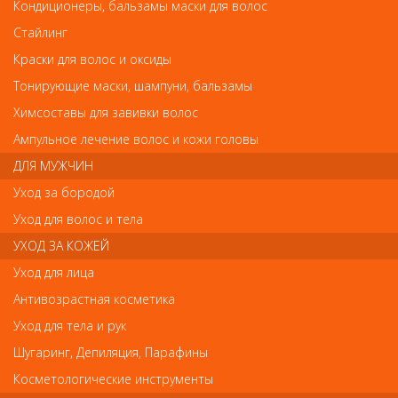
Лонда Лак для волос сильной фиксации Fix It (ф.2) 500мл
Кондиционеры, бальзамы маски для волос
Лонда Лак для волос сильной фиксации Fix It
Стайлинг
(ф.2) 500мл
Краски для волос и оксиды
Арт.
99240005353
Тонирующие маски, шампуни, бальзамы
Химсоставы для завивки волос
Ампульное лечение волос и кожи головы
р.-
720
ДЛЯ МУЖЧИН
Уход за бородой
Нет в наличии
Уход для волос и тела
УХОД ЗА КОЖЕЙ
В закладки
Как оплатить? Как получить?
Уход для лица
Антивозрастная косметика
В составе лака содержатся натуральные компоненты.
Уход для тела и рук
Подходит для всех типов волос и для ежедневного
использования.
Шугаринг, Депиляция, Парафины
Уникальная формула лака прекрасно защитить Ваши
волосы от негативного внешнего воздействия.
Косметологические инструменты
Лак сохраняет оптимальный уровень влажности и