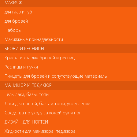
МАКИЯЖ
естественный блеск волос.
Лак легко смывается водой и так же легко удаляется при
для глаз и губ
расчесывании волос щеткой.
для бровей
Наборы
Отзывы
Макияжные принадлежности
БРОВИ И РЕСНИЦЫ
Ваш отзыв станет первым
Краска и хна для бровей и ресниц
Напишите свой отзыв
Ресницы и пучки
Пинцеты для бровей и сопутствующие материалы
Комментарий
МАНИКЮР И ПЕДИКЮР
Гель-лаки, базы, топы
Лаки для ногтей, базы и топы, укрепление
Имя
Средства по уходу за кожей рук и ног
ДИЗАЙН ДЛЯ НОГТЕЙ
Жидкости для маникюра, педикюра
Код