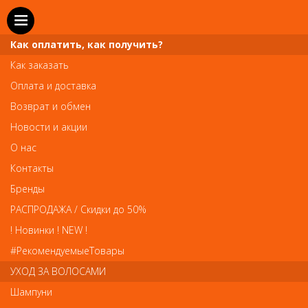
Как оплатить, как получить?
Как заказать
Оплата и доставка
Телефон и WhatsApp: пн-вс с 10 до 21
Возврат и обмен
211-00-71
+7 (981)
Новости и акции
Справочная служба: пн-пт с 10 до 18
О нас
608-95-00
+7 (812)
Контакты
Вопросы по заказам: zakaz@prai-spb.ru
Бренды
Общие вопросы: info@prai-spb.ru
РАСПРОДАЖА / Скидки до 50%
SEO
! Новинки ! NEW !
Това
#РекомендуемыеТовары
УХОД ЗА ВОЛОСАМИ
Шампуни