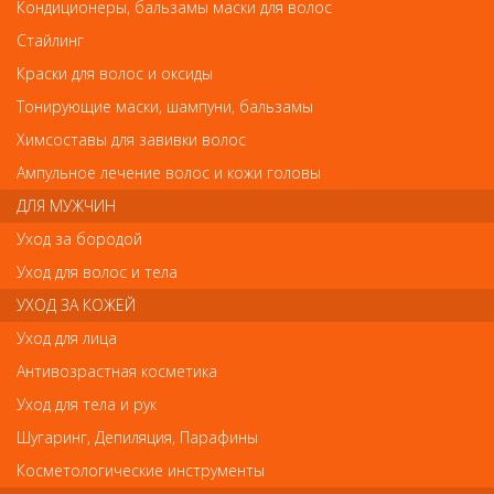
iDetangle Щетка гибкая продувная для густых волос
Кондиционеры, бальзамы маски для волос
iDetangle Щетка гибкая продувная для густых
Стайлинг
волос
Краски для волос и оксиды
Арт.
71742
Тонирующие маски, шампуни, бальзамы
Химсоставы для завивки волос
Ампульное лечение волос и кожи головы
р.-
801
ДЛЯ МУЖЧИН
Уход за бородой
Нет в наличии
Уход для волос и тела
УХОД ЗА КОЖЕЙ
В закладки
Как оплатить? Как получить?
Уход для лица
Антивозрастная косметика
Новинка для поклонников Оливии Гарден серия
Уход для тела и рук
iDetangle.
Шугаринг, Депиляция, Парафины
Это распутывающие расчески, подходящие для
Косметологические инструменты
расчёсывания сухих и мокрых волос. Они не тянут и