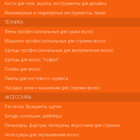
Кисти для геля, акрила, инструменты для дизайна
Напишите свой отзыв
Маникюрные и педикюрные инструменты, пилки
ТЕХНИКА
Комментарий
Фены профессиональные для сушки волос
Машинки профессиональные для стрижки волос
Щипцы профессиональные для выпрямления волос
Имя
Щипцы для волос "гофре"
Плойки для волос
Код
Лампы для ногтевого сервиса
Насадки, ножи к машинкам для стрижки волос
АКСЕССУАРЫ
Расчески, брашинги, щетки
Обратите внимание
Бигуди, коклюшки, шейперы
Пеньюары, фартуки, пелерины, воротники для стрижки
Внешний вид товара «iDetangle Щетка гибкая продувная для
густых волос» может отличаться от фотографий на сайте.
Аксессуары для окрашивания волос