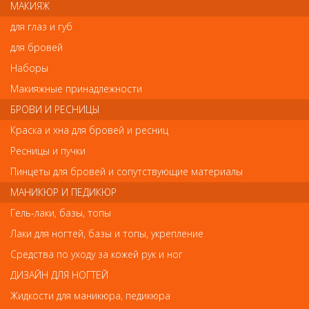
не травмируют волосы, даже тонкие.
МАКИЯЖ
У серии расчёсок iDetangler цельный упругий
для глаз и губ
корпус, обеспечивающий равномерное давление
для бровей
на всю поверхность головы при расчесывании,
Наборы
бережно массажируя.
Макияжные принадлежности
Вы можете подсушить волосы феном, используя
расческу iDetangle. Благодаря продуваемому
БРОВИ И РЕСНИЦЫ
корпусу, волосы не перегреваются, хорячий воздух
Краска и хна для бровей и ресниц
распределяется равномерно.
Ресницы и пучки
Расчёски очень приятны на ощупь, практически
Пинцеты для бровей и сопутствующие материалы
невесомые, но вместе с тем прочные, стильные и
удобные.
МАНИКЮР И ПЕДИКЮР
Гель-лаки, базы, топы
Лаки для ногтей, базы и топы, укрепление
Средства по уходу за кожей рук и ног
Отзывы
ДИЗАЙН ДЛЯ НОГТЕЙ
Жидкости для маникюра, педикюра
Ваш отзыв станет первым