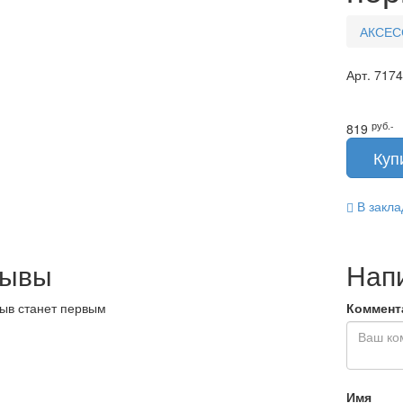
АКСЕС
Арт.
717
руб.-
819
В закла
зывы
Нап
ыв станет первым
Коммент
Имя