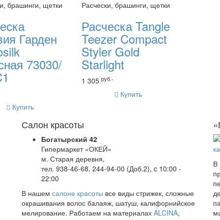
и, брашинги, щетки
Расчески, брашинги, щетки
еска
Расческа Tangle
ия Гарден
Teezer Compact
silk
Styler Gold
сная 73030/
Starlight
C1
руб.-
1 305
Купить
Купить
Салон красоты
«
Богатырский 42
Гипермаркет «ОКЕЙ»
м. Старая деревня,
В
тел. 938-46-68, 244-94-00 (Доб.2), c 10:00 -
п
22:00
п
В нашем
салоне красоты
все виды стрижек, сложные
д
окрашивания волос балаяж, шатуш, калифорнийское
п
мелирование. Работаем на материалах
ALCINA
,
м