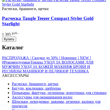
Расчески, брашинги, щетки
Расческа Tangle Teezer Compact Styler Gold
Starlight
руб.-
1 305
Купить
Каталог
РАСПРОДАЖА / Скидки до 50%
! Новинки ! NEW !
#РекомендуемыеТовары
УХОД ЗА ВОЛОСАМИ
ДЛЯ
МУЖЧИН
УХОД ЗА КОЖЕЙ
МАКИЯЖ
БРОВИ И
РЕСНИЦЫ
МАНИКЮР И ПЕДИКЮР
ТЕХНИКА
АКСЕССУАРЫ
Расчески, брашинги, щетки
Бигуди, коклюшки, шейперы
Пеньюары, фартуки, пелерины, воротники для стрижки
Аксессуары для окрашивания волос
Шпильки, невидимки, зажимы, резинки, валики для
причесок