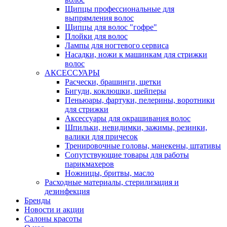
Щипцы профессиональные для
выпрямления волос
Щипцы для волос "гофре"
Плойки для волос
Лампы для ногтевого сервиса
Насадки, ножи к машинкам для стрижки
волос
АКСЕССУАРЫ
Расчески, брашинги, щетки
Бигуди, коклюшки, шейперы
Пеньюары, фартуки, пелерины, воротники
для стрижки
Аксессуары для окрашивания волос
Шпильки, невидимки, зажимы, резинки,
валики для причесок
Тренировочные головы, манекены, штативы
Сопутствующие товары для работы
парикмахеров
Ножницы, бритвы, масло
Расходные материалы, стерилизация и
дезинфекция
Бренды
Новости и акции
Салоны красоты