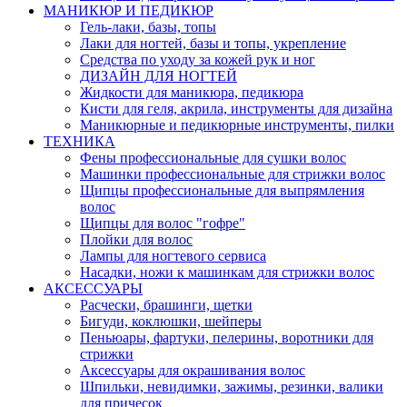
МАНИКЮР И ПЕДИКЮР
Гель-лаки, базы, топы
Лаки для ногтей, базы и топы, укрепление
Средства по уходу за кожей рук и ног
ДИЗАЙН ДЛЯ НОГТЕЙ
Жидкости для маникюра, педикюра
Кисти для геля, акрила, инструменты для дизайна
Маникюрные и педикюрные инструменты, пилки
ТЕХНИКА
Фены профессиональные для сушки волос
Машинки профессиональные для стрижки волос
Щипцы профессиональные для выпрямления
волос
Щипцы для волос "гофре"
Плойки для волос
Лампы для ногтевого сервиса
Насадки, ножи к машинкам для стрижки волос
АКСЕССУАРЫ
Расчески, брашинги, щетки
Бигуди, коклюшки, шейперы
Пеньюары, фартуки, пелерины, воротники для
стрижки
Аксессуары для окрашивания волос
Шпильки, невидимки, зажимы, резинки, валики
для причесок