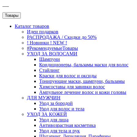
SEO
Товары
Каталог
товаров
Идеи подарков
РАСПРОДАЖА / Скидки до 50%
! Новинки ! NEW !
#РекомендуемыеТовары
УХОД ЗА ВОЛОСАМИ
Шампуни
Кондиционеры, бальзамы маски для волос
Стайлинг
Краски для волос и оксиды
Тонирующие маски, шампуни, бальзамы
Химсоставы для завивки волос
Ампульное лечение волос и кожи головы
ДЛЯ МУЖЧИН
Уход за бородой
Уход для волос и тела
УХОД ЗА КОЖЕЙ
Уход для лица
Антивозрастная косметика
Уход для тела и рук
Шугаринг, Депиляция, Парафины