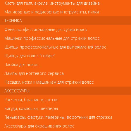
Кисти для геля, акрила, инструменты для дизайна
Маникюрные и педикюрные инструменты, пилки
ТЕХНИКА
Имя
Фены профессиональные для сушки волос
Машинки профессиональные для стрижки волос
Щипцы профессиональные для выпрямления волос
Код
Щипцы для волос "гофре"
Плойки для волос
Лампы для ногтевого сервиса
Обратите внимание
Насадки, ножи к машинкам для стрижки волос
АКСЕССУАРЫ
Внешний вид товара «Aravia Крем для рук с маслом макадамии и
Расчески, брашинги, щетки
карите 100мл» может отличаться от фотографий на сайте.
Несовпадение внешнего вида и комплектности реального
Бигуди, коклюшки, шейперы
товара с фотографиями и описанием на сайте не является
показателем ненадлежащего качества товара.
Пеньюары, фартуки, пелерины, воротники для стрижки
Аксессуары для окрашивания волос