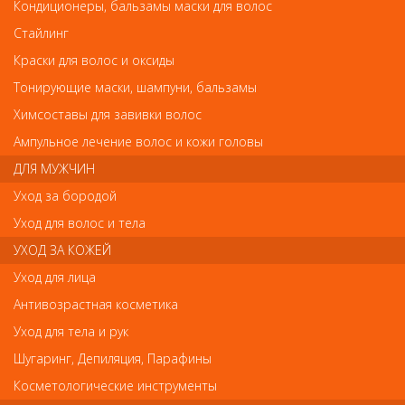
Aravia Крем для рук с маслом макадамии и карите 100мл
Кондиционеры, бальзамы маски для волос
Aravia Крем для рук с маслом макадамии и
Стайлинг
карите 100мл
Краски для волос и оксиды
Арт.
4030
Тонирующие маски, шампуни, бальзамы
Химсоставы для завивки волос
Ампульное лечение волос и кожи головы
р.-
р.-
280
210
ДЛЯ МУЖЧИН
Уход за бородой
Нет в наличии
Уход для волос и тела
УХОД ЗА КОЖЕЙ
В закладки
Как оплатить? Как получить?
Уход для лица
Антивозрастная косметика
Крем-масло предназначено для проведения расслабляющего
Уход для тела и рук
массажа кистей рук на завершающем этапе SPA-маникюра.
Питает, смягчает, омолаживает кожу рук и улучшает состояние
Шугаринг, Депиляция, Парафины
ногтей. Содержит натуральные растительные масла карите,
макадамии, какао, сладкого миндаля. Восстанавливает
Косметологические инструменты
структуру верхнего слоя эпидермиса кожи рук и обеспечивает