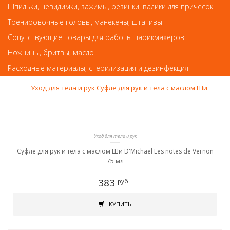
Так же советуем посмотреть
Шпильки, невидимки, зажимы, резинки, валики для причесок
Тренировочные головы, манекены, штативы
Арт. 401808
Сопутствующие товары для работы парикмахеров
Ножницы, бритвы, масло
Расходные материалы, стерилизация и дезинфекция
Уход для тела и рук
Суфле для рук и тела с маслом Ши D'Michael Les notes de Vernon
75 мл
383
руб.-
КУПИТЬ