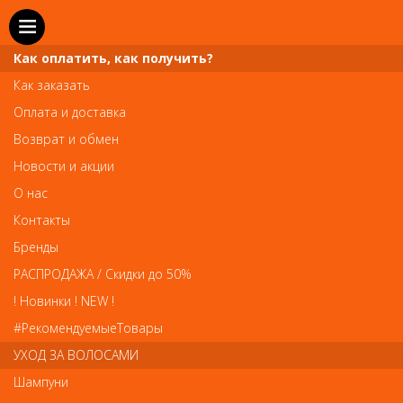
Как оплатить, как получить?
Как заказать
Оплата и доставка
Телефон и WhatsApp: пн-вс с 10 до 21
Возврат и обмен
211-00-71
+7 (981)
Новости и акции
Справочная служба: пн-пт с 10 до 18
О нас
608-95-00
+7 (812)
Контакты
Вопросы по заказам: zakaz@prai-spb.ru
Бренды
Общие вопросы: info@prai-spb.ru
РАСПРОДАЖА / Скидки до 50%
SEO
! Новинки ! NEW !
Това
#РекомендуемыеТовары
УХОД ЗА ВОЛОСАМИ
Шампуни