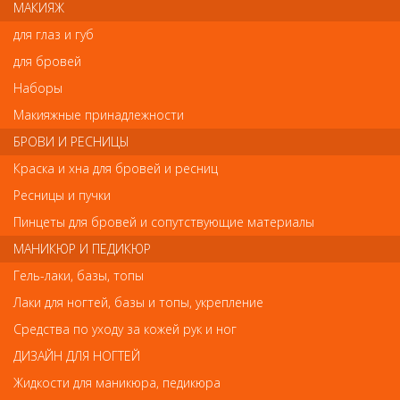
МАКИЯЖ
дополнительную защиту от негативного влияния окружающей
среды. Прекрасно увлажняет кожу рук, придавая ей мягкость и
для глаз и губ
нежность.
для бровей
Применение:
небольшое количество крема нанесите на кожу
рук, провести экспресс-массаж в течение 3-5 минут до полного
Наборы
впитывания
Макияжные принадлежности
Особенности:
мощный anti-age эффект. Рекомендовать для
тонкой, сухой, чувствительной кожи, склонной к частому
БРОВИ И РЕСНИЦЫ
шелушению.
Краска и хна для бровей и ресниц
Масла входящие в состав:
ши, макадамии, какао, сладкого
Ресницы и пучки
миндаля
Пинцеты для бровей и сопутствующие материалы
МАНИКЮР И ПЕДИКЮР
Отзывы
Гель-лаки, базы, топы
Лаки для ногтей, базы и топы, укрепление
Ваш отзыв станет первым
Средства по уходу за кожей рук и ног
Напишите свой отзыв
ДИЗАЙН ДЛЯ НОГТЕЙ
Жидкости для маникюра, педикюра
Комментарий