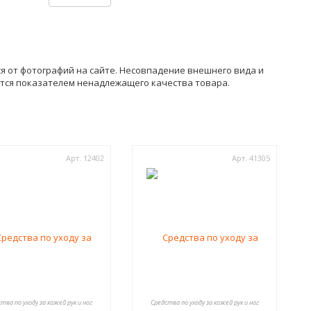
ся от фотографий на сайте. Несовпадение внешнего вида и
ется показателем ненадлежащего качества товара.
Арт. 12402
Арт. 41305
тва по уходу за кожей рук и ног
Средства по уходу за кожей рук и ног