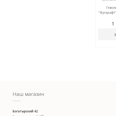
Гевол
"Фускрафт"
1
Наш магазин
Богатырский 42