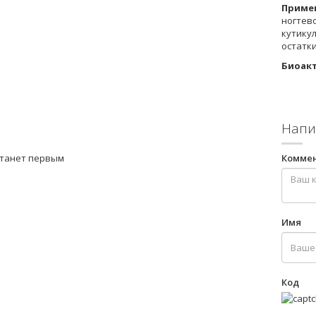
Приме
ногтев
кутику
остатки
Биоакт
Напи
станет первым
Комме
Имя
Код