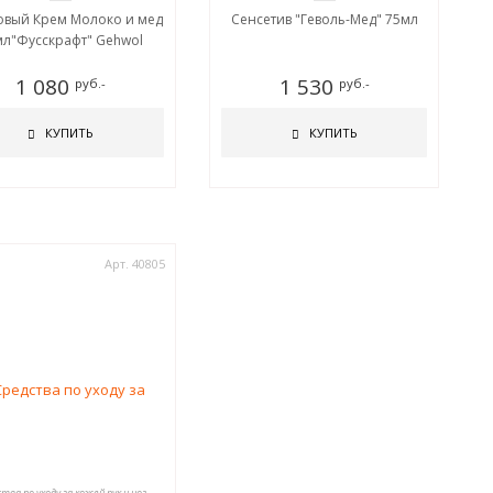
вый Крем Молоко и мед
Сенсетив "Геволь-Мед" 75мл
мл"Фусскрафт" Gehwol
1 080
1 530
руб.-
руб.-
КУПИТЬ
КУПИТЬ
Арт. 40805
тва по уходу за кожей рук и ног