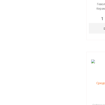
Гевол
Керам
1
Средства по 