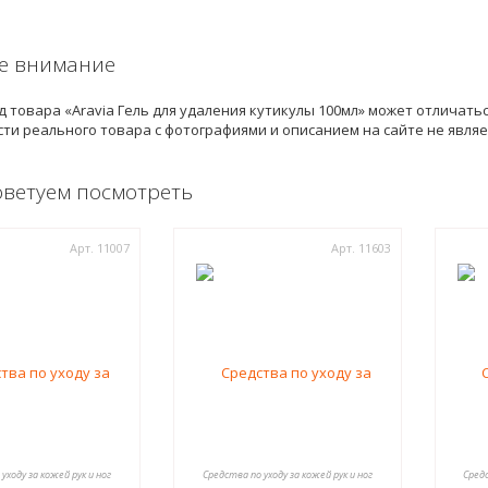
е внимание
 товара «Aravia Гель для удаления кутикулы 100мл» может отличать
ти реального товара с фотографиями и описанием на сайте не явля
оветуем посмотреть
Арт. 11007
Арт. 11603
уходу за кожей рук и ног
Средства по уходу за кожей рук и ног
Средс