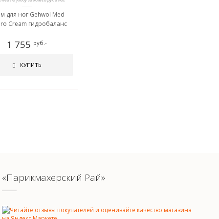
м для ног Gehwol Med
dro Cream гидробаланс
1 755
руб.-
КУПИТЬ
«Парикмахерский Рай»