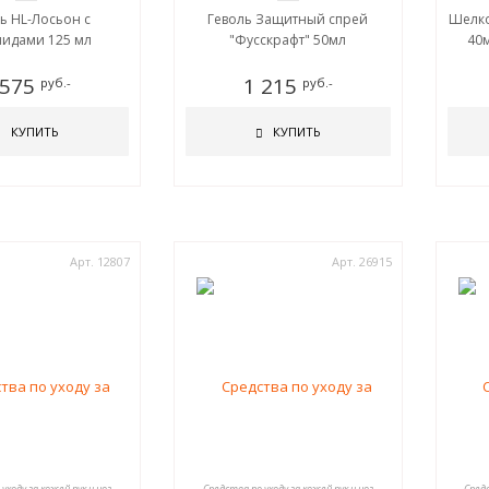
ь HL-Лосьон с
Геволь Защитный спрей
Шелко
идами 125 мл
"Фусскрафт" 50мл
40
 575
1 215
руб.-
руб.-
КУПИТЬ
КУПИТЬ
Арт. 12807
Арт. 26915
уходу за кожей рук и ног
Средства по уходу за кожей рук и ног
Средс