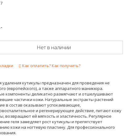
17
.-
Нет в наличии
кладки
Как оплатить? Как получить?
ля удаления кутикулы предназначен для проведения не
го (европейского), а также аппаратного маникюра.
ые компоненты деликатно размягчают и отшелушивают
евшие частички кожи. Натуральные экстракты растений
ие в состав оказывают успокаивающее,
овоспалительное и регенерирующее действие, питают кожу
ы, возвращают ей мягкость и эластичность. Регулярное
ние геля замедляет рост кутикулы и препятствует
анию кожи на ногтевую пластину. Для профессионального
зования.