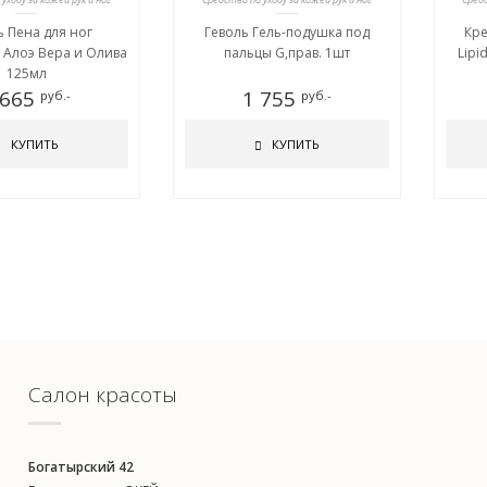
ь Пена для ног
Геволь Гель-подушка под
Кре
 Алоэ Вера и Олива
пальцы G,прав. 1шт
Lipi
125мл
 665
1 755
руб.-
руб.-
КУПИТЬ
КУПИТЬ
Салон красоты
Богатырский 42