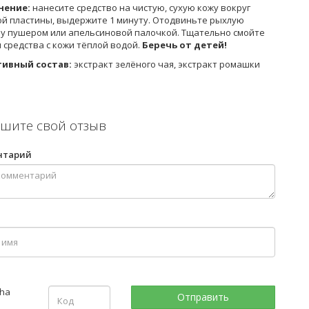
нение:
нанесите средство на чистую, сухую кожу вокруг
ой пластины, выдержите 1 минуту. Отодвиньте рыхлую
лу пушером или апельсиновой палочкой. Тщательно смойте
 средства с кожи тёплой водой.
Беречь от детей!
ивный состав:
экстракт зелёного чая, экстракт ромашки
шите свой отзыв
нтарий