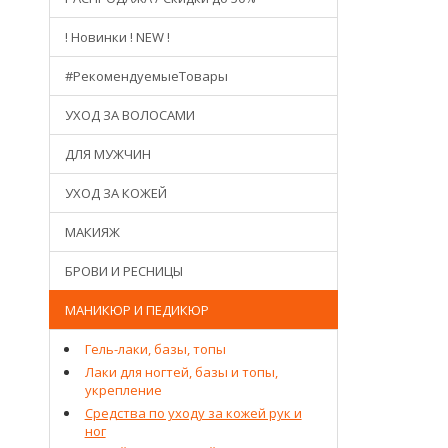
! Новинки ! NEW !
#РекомендуемыеТовары
УХОД ЗА ВОЛОСАМИ
ДЛЯ МУЖЧИН
УХОД ЗА КОЖЕЙ
МАКИЯЖ
БРОВИ И РЕСНИЦЫ
МАНИКЮР И ПЕДИКЮР
Гель-лаки, базы, топы
Лаки для ногтей, базы и топы,
укрепление
Средства по уходу за кожей рук и
ног