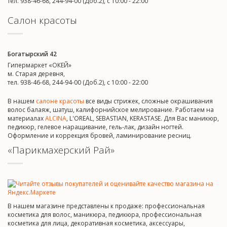
тел. 938-46-68, 244-94-00 (Доб.2), c 10:00 - 22:00
Салон красоты
Богатырский 42
Гипермаркет «ОКЕЙ»
м. Старая деревня,
тел. 938-46-68, 244-94-00 (Доб.2), c 10:00 - 22:00
В нашем
салоне красоты
все виды стрижек, сложные окрашивания
волос балаяж, шатуш, калифорнийское мелирование. Работаем на
материалах
ALCINA
, L'OREAL, SEBASTIAN, KERASTASE. Для Вас маникюр,
педикюр, гелевое наращивание, гель-лак, дизайн ногтей.
Оформление и коррекция бровей, ламинирование ресниц.
«Парикмахерский Рай»
В нашем магазине представлены к продаже: профессиональная
косметика для волос, маникюра, педикюра, профессиональная
косметика для лица, декоративная косметика, аксессуары,