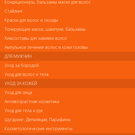
Кондиционеры, бальзамы маски для волос
3219 RuNail УФ Лампа 36W фиолетовая розовая (120 сек) GL-515
Стайлинг
Краски для волос и оксиды
Тонирующие маски, шампуни, бальзамы
3219 RuNail УФ Лампа 36W фиолетовая
Химсоставы для завивки волос
розовая (120 сек) GL-515
Ампульное лечение волос и кожи головы
Арт.
3218
ДЛЯ МУЖЧИН
Уход за бородой
Уход для волос и тела
р.-
1 080
УХОД ЗА КОЖЕЙ
Уход для лица
Нет в наличии
Антивозрастная косметика
Уход для тела и рук
В закладки
Как оплатить? Как получить?
Шугаринг, Депиляция, Парафины
Косметологические инструменты
УФ-лампа 36Вт – прибор для полимеризации любых уф-гелей,