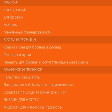
МАКИЯЖ
гель-лаков, гель-красок, перманентного лака One,
MultiLac, Lasting gel, 3D геля. УФ-лампа для двух рук со
для глаз и губ
встроенным таймером. Выдвижная нижняя панель для удобства
чистки. Технические характеристики: мощность – 36 Вт,
для бровей
напряжение – 220В; частота – 50-60 ГЦ; таймер – 120 сек.;
Наборы
количество ламп: 4 шт.
Подходит запасная лампочка арт. 0112
Макияжные принадлежности
БРОВИ И РЕСНИЦЫ
Краска и хна для бровей и ресниц
Отзывы
Ресницы и пучки
Ваш отзыв станет первым
Пинцеты для бровей и сопутствующие материалы
МАНИКЮР И ПЕДИКЮР
Напишите свой отзыв
Гель-лаки, базы, топы
Комментарий
Лаки для ногтей, базы и топы, укрепление
Средства по уходу за кожей рук и ног
ДИЗАЙН ДЛЯ НОГТЕЙ
Имя
Жидкости для маникюра, педикюра