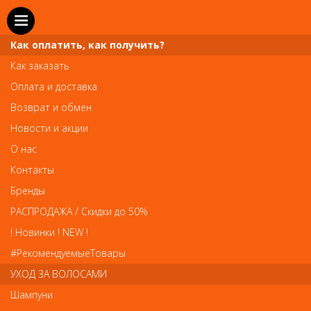
Как оплатить, как получить?
Как заказать
Оплата и доставка
Телефон и WhatsApp: пн-вс с 10 до 21
Возврат и обмен
211-00-71
+7 (981)
Новости и акции
Справочная служба: пн-пт с 10 до 18
О нас
608-95-00
+7 (812)
Контакты
Вопросы по заказам: zakaz@prai-spb.ru
Бренды
Общие вопросы: info@prai-spb.ru
РАСПРОДАЖА / Скидки до 50%
SEO
! Новинки ! NEW !
Това
#РекомендуемыеТовары
УХОД ЗА ВОЛОСАМИ
Шампуни