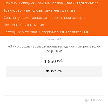
Шпильки, невидимки, зажимы, резинки, валики для причесок
Тренировочные головы, манекены, штативы
Сопутствующие товары для работы парикмахеров
Ножницы, бритвы, масло
Расходные материалы, стерилизация и дезинфекция
! Новинки ! NEW !
№5 Кислородная эмульсия против выпадения и для роста волос
Inclip, 20 мл
1 850
руб.-
КУПИТЬ
Арт. 38802755