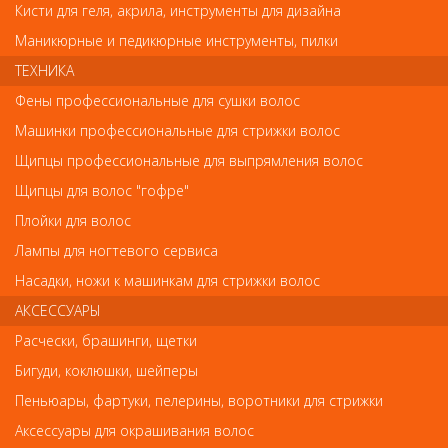
Кисти для геля, акрила, инструменты для дизайна
Маникюрные и педикюрные инструменты, пилки
Код
ТЕХНИКА
Фены профессиональные для сушки волос
Машинки профессиональные для стрижки волос
Щипцы профессиональные для выпрямления волос
Обратите внимание
Щипцы для волос "гофре"
Плойки для волос
Внешний вид товара «3219 RuNail УФ Лампа 36W фиолетовая
розовая (120 сек) GL-515» может отличаться от фотографий на
Лампы для ногтевого сервиса
сайте. Несовпадение внешнего вида и комплектности
реального товара с фотографиями и описанием на сайте не
Насадки, ножи к машинкам для стрижки волос
является показателем ненадлежащего качества товара.
АКСЕССУАРЫ
Расчески, брашинги, щетки
Так же советуем посмотреть
Бигуди, коклюшки, шейперы
Пеньюары, фартуки, пелерины, воротники для стрижки
Аксессуары для окрашивания волос