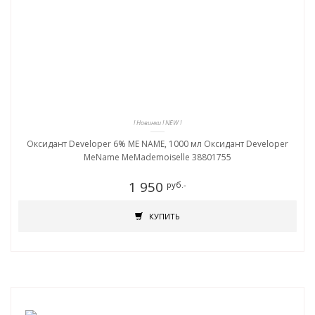
! Новинки ! NEW !
Оксидант Developer 6% ME NAME, 1000 мл Оксидант Developer
MeName MeMademoiselle 38801755
1 950
руб.-
КУПИТЬ