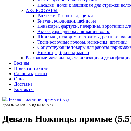
Насадки, ножи к машинкам для стрижки воло
АКСЕССУАРЫ
Расчески, брашинги, щетки
Бигуди, коклюшки, шейперы
Пеньюары, фартуки, пелерины, воротники дл
Аксессуары для окрашивания волос
Шпильки, невидимки, зажимы, резинки, вали
Тренировочные головы, манекены, штативы
Сопутствующие товары для работы парикмах
Ножницы, бритвы, масло
Расходные материалы, стерилизация и дезинфекция
Бренды
Новости и акции
Салоны красоты
О нас
Доставка
Контакты
Деваль Ножницы прямые (5.5)
Деваль Ножницы прямые (5.5