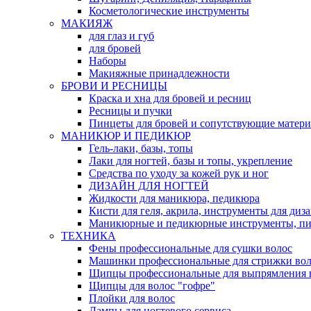
Косметологические инструменты
МАКИЯЖ
для глаз и губ
для бровей
Наборы
Макияжные принадлежности
БРОВИ И РЕСНИЦЫ
Краска и хна для бровей и ресниц
Ресницы и пучки
Пинцеты для бровей и сопутствующие матер
МАНИКЮР И ПЕДИКЮР
Гель-лаки, базы, топы
Лаки для ногтей, базы и топы, укрепление
Средства по уходу за кожей рук и ног
ДИЗАЙН ДЛЯ НОГТЕЙ
Жидкости для маникюра, педикюра
Кисти для геля, акрила, инструменты для диз
Маникюрные и педикюрные инструменты, п
ТЕХНИКА
Фены профессиональные для сушки волос
Машинки профессиональные для стрижки вол
Щипцы профессиональные для выпрямления 
Щипцы для волос "гофре"
Плойки для волос
Лампы для ногтевого сервиса