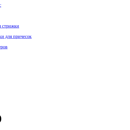
с
я стрижки
ки для причесок
еров
)