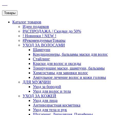
SEO
Товары
Каталог
товаров
Идеи подарков
РАСПРОДАЖА / Скидки до 50%
! Новинки ! NEW !
#РекомендуемыеТовары
УХОД ЗА ВОЛОСАМИ
Шампуни
Кондиционеры, бальзамы маски для волос
Стайлинг
Краски для волос и оксиды
Тонирующие маски, шампуни, бальзамы
Химсоставы для завивки волос
Ампульное лечение волос и кожи головы
ДЛЯ МУЖЧИН
Уход за бородой
Уход для волос и тела
УХОД ЗА КОЖЕЙ
Уход для лица
Антивозрастная косметика
Уход для тела и рук
Шугаринг, Депиляция, Парафины