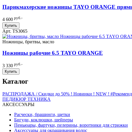
Парикмахерские ножницы TAYO ORANGE прямы
руб.-
4 600
Купить
Арт. TS3065
Ножницы, бритвы, масло
Ножницы рабочие 6.5 TAYO ORANGE
руб.-
3 330
Купить
Каталог
РАСПРОДАЖА / Скидки до 50%
! Новинки ! NEW !
#Рекомен
ПЕДИКЮР
ТЕХНИКА
АКСЕССУАРЫ
Расчески, брашинги, щетки
Бигуди, коклюшки, шейперы
Пеньюары, фартуки, пелерины, воротники для стрижки
Аксессуары для окрашивания волос