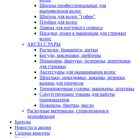
Щипцы профессиональные для
выпрямления волос
Щипцы для волос "гофре"
Плойки для волос
Лампы для ногтевого сервиса
Насадки, ножи к машинкам для стрижки
волос
АКСЕССУАРЫ
Расчески, брашинги, щетки
Бигуди, коклюшки, шейперы
Пеньюары, фартуки, пелерины, воротники
для стрижки
Аксессуары для окрашивания волос
Шпильки, невидимки, зажимы, резинки,
валики для причесок
Тренировочные головы, манекены, штативы
Сопутствующие товары для работы
парикмахеров
Ножницы, бритвы, масло
Расходные материалы, стерилизация и
дезинфекция
Бренды
Новости и акции
Салоны красоты