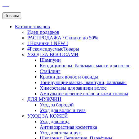
SEO
Товары
Каталог
товаров
Идеи подарков
РАСПРОДАЖА / Скидки до 50%
! Новинки ! NEW !
#РекомендуемыеТовары
УХОД ЗА ВОЛОСАМИ
Шампуни
Кондиционеры, бальзамы маски для волос
Стайлинг
Краски для волос и оксиды
Тонирующие маски, шампуни, бальзамы
Химсоставы для завивки волос
Ампульное лечение волос и кожи головы
ДЛЯ МУЖЧИН
Уход за бородой
Уход для волос и тела
УХОД ЗА КОЖЕЙ
Уход для лица
Антивозрастная косметика
Уход для тела и рук
Шугаринг, Депиляция, Парафины