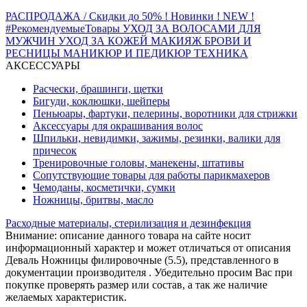
РАСПРОДАЖА / Скидки до 50%
! Новинки ! NEW !
#РекомендуемыеТовары
УХОД ЗА ВОЛОСАМИ
ДЛЯ
МУЖЧИН
УХОД ЗА КОЖЕЙ
МАКИЯЖ
БРОВИ И
РЕСНИЦЫ
МАНИКЮР И ПЕДИКЮР
ТЕХНИКА
АКСЕССУАРЫ
Расчески, брашинги, щетки
Бигуди, коклюшки, шейперы
Пеньюары, фартуки, пелерины, воротники для стрижки
Аксессуары для окрашивания волос
Шпильки, невидимки, зажимы, резинки, валики для
причесок
Тренировочные головы, манекены, штативы
Сопутствующие товары для работы парикмахеров
Чемоданы, косметички, сумки
Ножницы, бритвы, масло
Расходные материалы, стерилизация и дезинфекция
Внимание: описание данного товара на сайте носит
информационный характер и может отличаться от описания
Деваль Ножницы филировочные (5.5), представленного в
документации производителя . Убедительно просим Вас при
покупке проверять размер или состав, а так же наличие
желаемых характеристик.