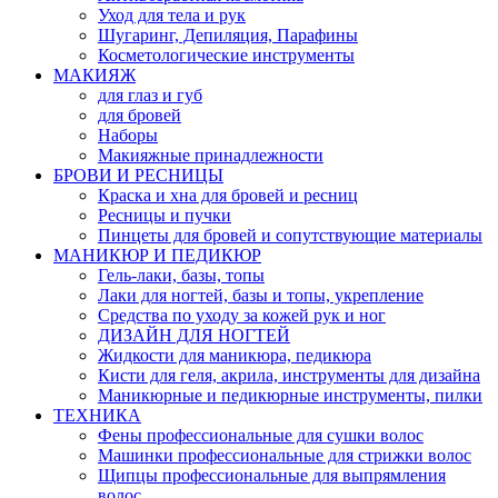
Уход для тела и рук
Шугаринг, Депиляция, Парафины
Косметологические инструменты
МАКИЯЖ
для глаз и губ
для бровей
Наборы
Макияжные принадлежности
БРОВИ И РЕСНИЦЫ
Краска и хна для бровей и ресниц
Ресницы и пучки
Пинцеты для бровей и сопутствующие материалы
МАНИКЮР И ПЕДИКЮР
Гель-лаки, базы, топы
Лаки для ногтей, базы и топы, укрепление
Средства по уходу за кожей рук и ног
ДИЗАЙН ДЛЯ НОГТЕЙ
Жидкости для маникюра, педикюра
Кисти для геля, акрила, инструменты для дизайна
Маникюрные и педикюрные инструменты, пилки
ТЕХНИКА
Фены профессиональные для сушки волос
Машинки профессиональные для стрижки волос
Щипцы профессиональные для выпрямления
волос