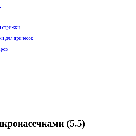
с
я стрижки
ки для причесок
еров
кронасечками (5.5)