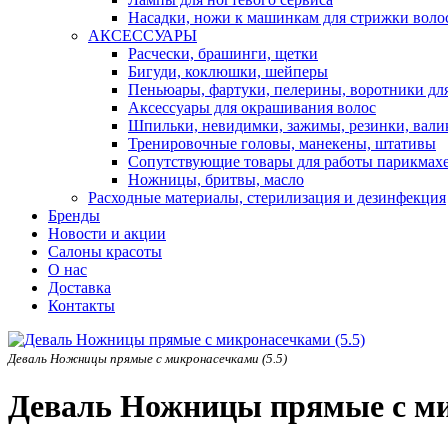
Насадки, ножи к машинкам для стрижки воло
АКСЕССУАРЫ
Расчески, брашинги, щетки
Бигуди, коклюшки, шейперы
Пеньюары, фартуки, пелерины, воротники дл
Аксессуары для окрашивания волос
Шпильки, невидимки, зажимы, резинки, вали
Тренировочные головы, манекены, штативы
Сопутствующие товары для работы парикмах
Ножницы, бритвы, масло
Расходные материалы, стерилизация и дезинфекция
Бренды
Новости и акции
Салоны красоты
О нас
Доставка
Контакты
Деваль Ножницы прямые с микронасечками (5.5)
Деваль Ножницы прямые с ми