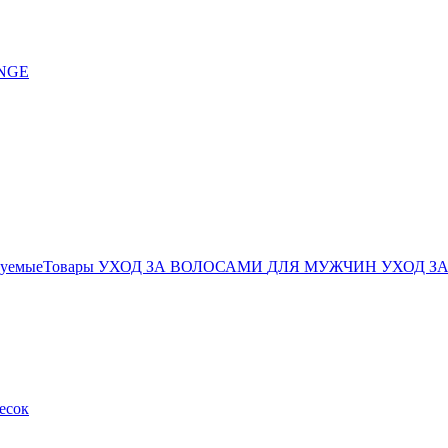
дуемыеТовары
УХОД ЗА ВОЛОСАМИ
ДЛЯ МУЖЧИН
УХОД З
есок