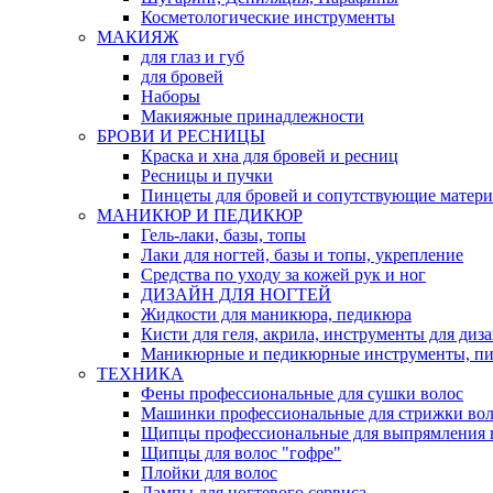
Косметологические инструменты
МАКИЯЖ
для глаз и губ
для бровей
Наборы
Макияжные принадлежности
БРОВИ И РЕСНИЦЫ
Краска и хна для бровей и ресниц
Ресницы и пучки
Пинцеты для бровей и сопутствующие матер
МАНИКЮР И ПЕДИКЮР
Гель-лаки, базы, топы
Лаки для ногтей, базы и топы, укрепление
Средства по уходу за кожей рук и ног
ДИЗАЙН ДЛЯ НОГТЕЙ
Жидкости для маникюра, педикюра
Кисти для геля, акрила, инструменты для диз
Маникюрные и педикюрные инструменты, п
ТЕХНИКА
Фены профессиональные для сушки волос
Машинки профессиональные для стрижки вол
Щипцы профессиональные для выпрямления 
Щипцы для волос "гофре"
Плойки для волос
Лампы для ногтевого сервиса