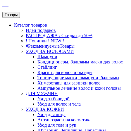
SEO
Товары
Каталог
товаров
Идеи подарков
РАСПРОДАЖА / Скидки до 50%
! Новинки ! NEW !
#РекомендуемыеТовары
УХОД ЗА ВОЛОСАМИ
Шампуни
Кондиционеры, бальзамы маски для волос
Стайлинг
Краски для волос и оксиды
Тонирующие маски, шампуни, бальзамы
Химсоставы для завивки волос
Ампульное лечение волос и кожи головы
ДЛЯ МУЖЧИН
Уход за бородой
Уход для волос и тела
УХОД ЗА КОЖЕЙ
Уход для лица
Антивозрастная косметика
Уход для тела и рук
Шугаринг, Депиляция, Парафины