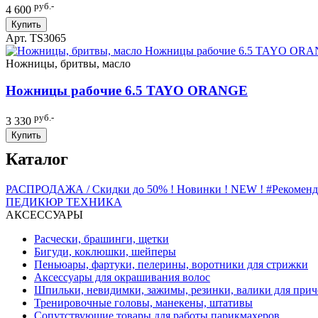
руб.-
4 600
Купить
Арт. TS3065
Ножницы, бритвы, масло
Ножницы рабочие 6.5 TAYO ORANGE
руб.-
3 330
Купить
Каталог
РАСПРОДАЖА / Скидки до 50%
! Новинки ! NEW !
#Рекомен
ПЕДИКЮР
ТЕХНИКА
АКСЕССУАРЫ
Расчески, брашинги, щетки
Бигуди, коклюшки, шейперы
Пеньюары, фартуки, пелерины, воротники для стрижки
Аксессуары для окрашивания волос
Шпильки, невидимки, зажимы, резинки, валики для прич
Тренировочные головы, манекены, штативы
Сопутствующие товары для работы парикмахеров