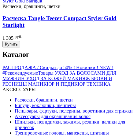
Расчески, брашинги, щетки
Расческа Tangle Teezer Compact Styler Gold
Starlight
руб.-
1 305
Купить
Каталог
РАСПРОДАЖА / Скидки до 50%
! Новинки ! NEW !
#РекомендуемыеТовары
УХОД ЗА ВОЛОСАМИ
ДЛЯ
МУЖЧИН
УХОД ЗА КОЖЕЙ
МАКИЯЖ
БРОВИ И
РЕСНИЦЫ
МАНИКЮР И ПЕДИКЮР
ТЕХНИКА
АКСЕССУАРЫ
Расчески, брашинги, щетки
Бигуди, коклюшки, шейперы
Пеньюары, фартуки, пелерины, воротники для стрижки
Аксессуары для окрашивания волос
Шпильки, невидимки, зажимы, резинки, валики для
причесок
Тренировочные головы, манекены, штативы