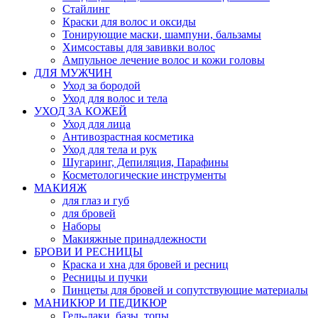
Стайлинг
Краски для волос и оксиды
Тонирующие маски, шампуни, бальзамы
Химсоставы для завивки волос
Ампульное лечение волос и кожи головы
ДЛЯ МУЖЧИН
Уход за бородой
Уход для волос и тела
УХОД ЗА КОЖЕЙ
Уход для лица
Антивозрастная косметика
Уход для тела и рук
Шугаринг, Депиляция, Парафины
Косметологические инструменты
МАКИЯЖ
для глаз и губ
для бровей
Наборы
Макияжные принадлежности
БРОВИ И РЕСНИЦЫ
Краска и хна для бровей и ресниц
Ресницы и пучки
Пинцеты для бровей и сопутствующие материалы
МАНИКЮР И ПЕДИКЮР
Гель-лаки, базы, топы