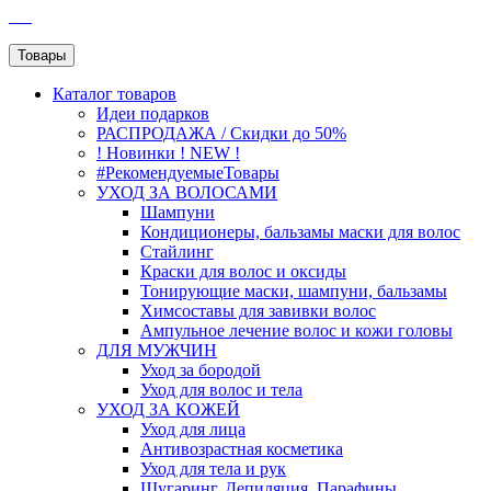
SEO
Товары
Каталог
товаров
Идеи подарков
РАСПРОДАЖА / Скидки до 50%
! Новинки ! NEW !
#РекомендуемыеТовары
УХОД ЗА ВОЛОСАМИ
Шампуни
Кондиционеры, бальзамы маски для волос
Стайлинг
Краски для волос и оксиды
Тонирующие маски, шампуни, бальзамы
Химсоставы для завивки волос
Ампульное лечение волос и кожи головы
ДЛЯ МУЖЧИН
Уход за бородой
Уход для волос и тела
УХОД ЗА КОЖЕЙ
Уход для лица
Антивозрастная косметика
Уход для тела и рук
Шугаринг, Депиляция, Парафины