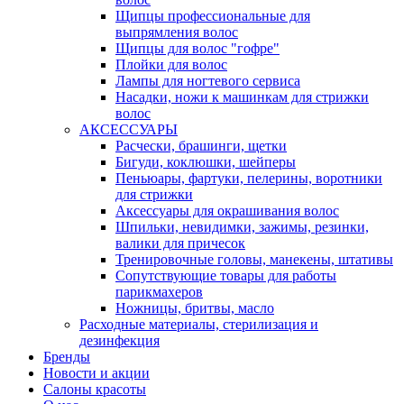
Щипцы профессиональные для
выпрямления волос
Щипцы для волос "гофре"
Плойки для волос
Лампы для ногтевого сервиса
Насадки, ножи к машинкам для стрижки
волос
АКСЕССУАРЫ
Расчески, брашинги, щетки
Бигуди, коклюшки, шейперы
Пеньюары, фартуки, пелерины, воротники
для стрижки
Аксессуары для окрашивания волос
Шпильки, невидимки, зажимы, резинки,
валики для причесок
Тренировочные головы, манекены, штативы
Сопутствующие товары для работы
парикмахеров
Ножницы, бритвы, масло
Расходные материалы, стерилизация и
дезинфекция
Бренды
Новости и акции
Салоны красоты