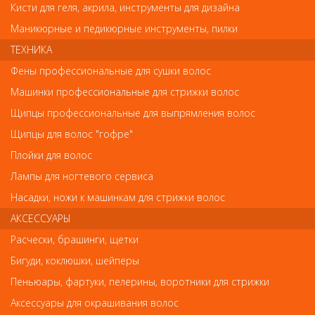
Код
Кисти для геля, акрила, инструменты для дизайна
Маникюрные и педикюрные инструменты, пилки
ТЕХНИКА
Фены профессиональные для сушки волос
Обратите внимание
Машинки профессиональные для стрижки волос
Щипцы профессиональные для выпрямления волос
Внешний вид товара «RuNail Крем после депиляции
охлаждающий Cardi 125мл» может отличаться от фотографий на
Щипцы для волос "гофре"
сайте. Несовпадение внешнего вида и комплектности
Плойки для волос
реального товара с фотографиями и описанием на сайте не
является показателем ненадлежащего качества товара.
Лампы для ногтевого сервиса
Насадки, ножи к машинкам для стрижки волос
Так же советуем посмотреть
АКСЕССУАРЫ
Расчески, брашинги, щетки
Арт. YEWM
Бигуди, коклюшки, шейперы
Пеньюары, фартуки, пелерины, воротники для стрижки
Аксессуары для окрашивания волос