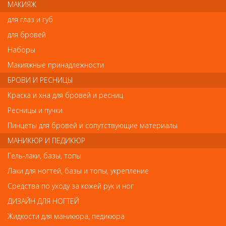
МАКИЯЖ
противовоспалительными свойствами, снимает покраснения и
отеки. Крем имеет легкую текстуру, быстро впитывается и не
для глаз и губ
оставляет следов на одежде. Подходит для восковой депиляции
и шугаринга.
для бровей
Наборы
Макияжные принадлежности
Отзывы
БРОВИ И РЕСНИЦЫ
Ваш отзыв станет первым
Краска и хна для бровей и ресниц
Ресницы и пучки
Напишите свой отзыв
Пинцеты для бровей и сопутствующие материалы
Комментарий
МАНИКЮР И ПЕДИКЮР
Гель-лаки, базы, топы
Лаки для ногтей, базы и топы, укрепление
Имя
Средства по уходу за кожей рук и ног
ДИЗАЙН ДЛЯ НОГТЕЙ
Жидкости для маникюра, педикюра