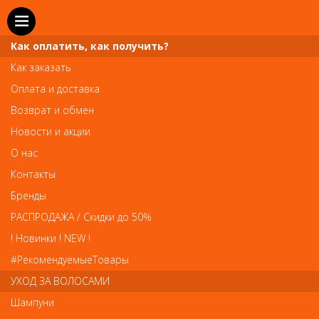
Как оплатить, как получить?
Как заказать
Оплата и доставка
Телефон и WhatsApp: пн-вс с 10 до 21
Возврат и обмен
211-00-71
+7 (981)
Новости и акции
Справочная служба: пн-пт с 10 до 18
О нас
608-95-00
+7 (812)
Контакты
Вопросы по заказам: zakaz@prai-spb.ru
Бренды
Общие вопросы: info@prai-spb.ru
РАСПРОДАЖА / Скидки до 50%
SEO
! Новинки ! NEW !
Това
#РекомендуемыеТовары
УХОД ЗА ВОЛОСАМИ
Шампуни