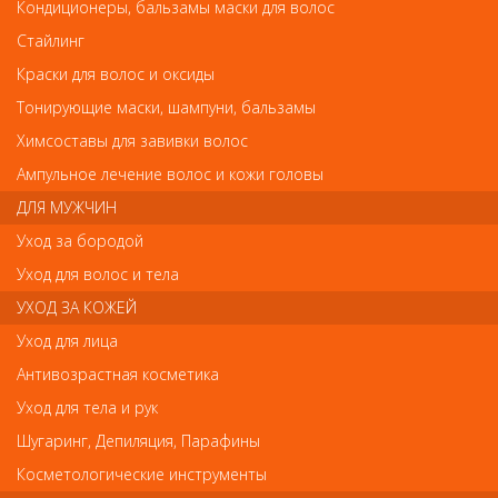
RuNail Крем после депиляции охлаждающий Cardi 125мл
Кондиционеры, бальзамы маски для волос
RuNail Крем после депиляции охлаждающий
Стайлинг
Cardi 125мл
Краски для волос и оксиды
Арт.
2047
Тонирующие маски, шампуни, бальзамы
Химсоставы для завивки волос
Ампульное лечение волос и кожи головы
р.-
369
ДЛЯ МУЖЧИН
Уход за бородой
Нет в наличии
Уход для волос и тела
УХОД ЗА КОЖЕЙ
В закладки
Как оплатить? Как получить?
Уход для лица
Антивозрастная косметика
Крем превосходно увлажняет и успокаивает кожу после
Уход для тела и рук
процедуры депиляции. Ментол охлаждает и придает ощущение
свежести. Благодаря входящим в состав растительным
Шугаринг, Депиляция, Парафины
экстрактам: травы центеллы азиатской, корневищ иглицы
шиповатой, плодов кайенского перца, цветков арники горной и
Косметологические инструменты
травы плюща обыкновенного крем обладает заживляющими и