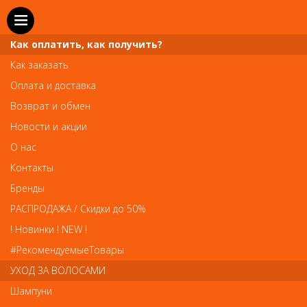
Как оплатить, как получить?
Как заказать
Оплата и доставка
Возврат и обмен
Новости и акции
О нас
Телефон и WhatsApp: пн-вс с 10 до 21
Контакты
211-00-71
+7 (981)
Бренды
Справочная служба: пн-пт с 10 до 18
РАСПРОДАЖА / Скидки до 50%
608-95-00
+7 (812)
! Новинки ! NEW !
Вопросы по заказам: zakaz@prai-spb.ru
#РекомендуемыеТовары
Общие вопросы: info@prai-spb.ru
УХОД ЗА ВОЛОСАМИ
SEO
Шампуни
То