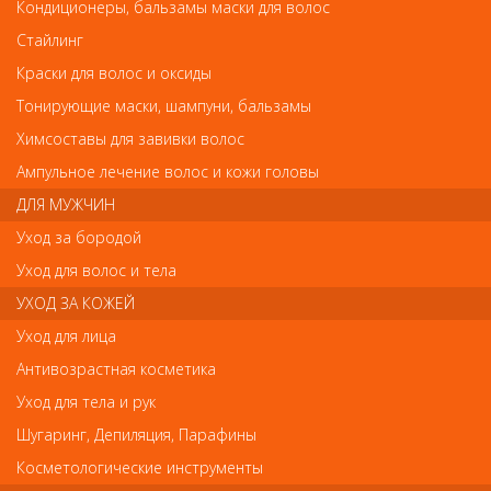
Кондиционеры, бальзамы маски для волос
Стайлинг
Краски для волос и оксиды
Тонирующие маски, шампуни, бальзамы
1982 RuNail CCFL+LEDЛампа 18 Вт
1982 RuNail CCFL+LEDЛампа 18 Вт
Химсоставы для завивки волос
Ампульное лечение волос и кожи головы
Арт.
1982
ДЛЯ МУЖЧИН
Уход за бородой
р.-
5 427
Уход для волос и тела
УХОД ЗА КОЖЕЙ
Нет в наличии
Уход для лица
Антивозрастная косметика
В закладки
Как оплатить? Как получить?
Уход для тела и рук
Шугаринг, Депиляция, Парафины
CCFL-LED Лампа для полимеризации гелей, гель-лаков,
Косметологические инструменты
перманентных лаков, биогелей и других LED материалов. Для