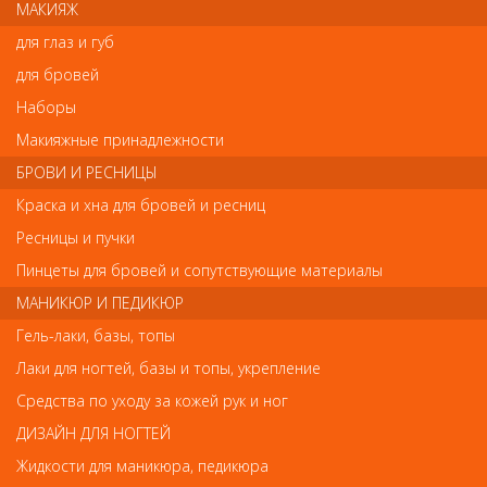
одной руки или ноги. Съемная нижняя магнитная панель служит
МАКИЯЖ
для удобства. Совмещенная технология CCFL и LED позволяет
для глаз и губ
сократить время полимеризации геля в сравнении с обычной
ультрафиолетовой лампой. Время полимеризации гелей,
для бровей
биогелей 30-180 сек, гель-лаков 10-30 сек. Нижняя панель на
магнитах. Лампа включается механически (нажатием кнопки)
Наборы
Макияжные принадлежности
БРОВИ И РЕСНИЦЫ
Отзывы
Краска и хна для бровей и ресниц
Ваш отзыв станет первым
Ресницы и пучки
Пинцеты для бровей и сопутствующие материалы
Напишите свой отзыв
МАНИКЮР И ПЕДИКЮР
Комментарий
Гель-лаки, базы, топы
Лаки для ногтей, базы и топы, укрепление
Средства по уходу за кожей рук и ног
Имя
ДИЗАЙН ДЛЯ НОГТЕЙ
Жидкости для маникюра, педикюра