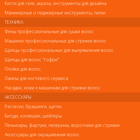
Кисти для геля, акрила, инструменты для дизайна
Код
Маникюрные и педикюрные инструменты, пилки
ТЕХНИКА
Фены профессиональные для сушки волос
Машинки профессиональные для стрижки волос
Обратите внимание
Щипцы профессиональные для выпрямления волос
Щипцы для волос "гофре"
Внешний вид товара «1982 RuNail CCFL+LEDЛампа 18 Вт» может
отличаться от фотографий на сайте. Несовпадение внешнего
Плойки для волос
вида и комплектности реального товара с фотографиями и
Лампы для ногтевого сервиса
описанием на сайте не является показателем ненадлежащего
качества товара.
Насадки, ножи к машинкам для стрижки волос
АКСЕССУАРЫ
Так же советуем посмотреть
Расчески, брашинги, щетки
Бигуди, коклюшки, шейперы
Арт. 1836
- 40 %
Пеньюары, фартуки, пелерины, воротники для стрижки
Аксессуары для окрашивания волос