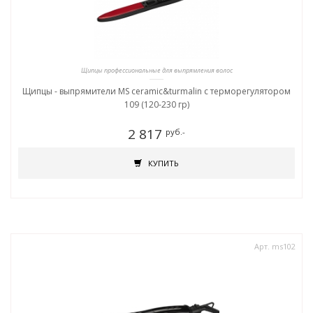
Щипцы профессиональные для выпрямления волос
Щипцы - выпрямители MS ceramic&turmalin c терморегулятором
109 (120-230 гр)
2 817
руб.-
КУПИТЬ
Арт. ms102