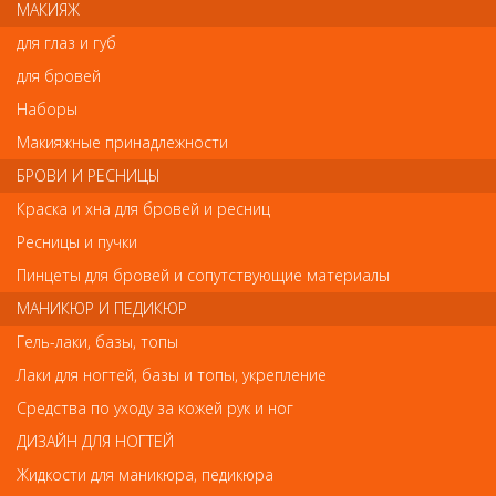
МАКИЯЖ
для глаз и губ
для бровей
Отзывы
Наборы
Ваш отзыв станет первым
Макияжные принадлежности
БРОВИ И РЕСНИЦЫ
Напишите свой отзыв
Краска и хна для бровей и ресниц
Комментарий
Ресницы и пучки
Пинцеты для бровей и сопутствующие материалы
МАНИКЮР И ПЕДИКЮР
Имя
Гель-лаки, базы, топы
Лаки для ногтей, базы и топы, укрепление
Средства по уходу за кожей рук и ног
Код
ДИЗАЙН ДЛЯ НОГТЕЙ
Жидкости для маникюра, педикюра