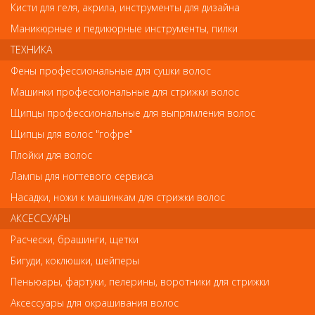
Кисти для геля, акрила, инструменты для дизайна
Маникюрные и педикюрные инструменты, пилки
Обратите внимание
ТЕХНИКА
Внешний вид товара «1247-7310 Wahl Ножевой блок 6 мм» может
Фены профессиональные для сушки волос
отличаться от фотографий на сайте. Несовпадение внешнего
Машинки профессиональные для стрижки волос
вида и комплектности реального товара с фотографиями и
описанием на сайте не является показателем ненадлежащего
Щипцы профессиональные для выпрямления волос
качества товара.
Щипцы для волос "гофре"
Плойки для волос
Так же советуем посмотреть
Лампы для ногтевого сервиса
Насадки, ножи к машинкам для стрижки волос
Арт. MBG-зебра
- 32 %
АКСЕССУАРЫ
Расчески, брашинги, щетки
Бигуди, коклюшки, шейперы
Пеньюары, фартуки, пелерины, воротники для стрижки
Аксессуары для окрашивания волос