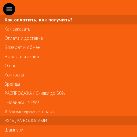
Как оплатить, как получить?
Как заказать
Оплата и доставка
Телефон и WhatsApp: пн-вс с 10 до 21
Возврат и обмен
211-00-71
+7 (981)
Новости и акции
Справочная служба: пн-пт с 10 до 18
О нас
608-95-00
+7 (812)
Контакты
Вопросы по заказам: zakaz@prai-spb.ru
Бренды
Общие вопросы: info@prai-spb.ru
РАСПРОДАЖА / Скидки до 50%
SEO
! Новинки ! NEW !
Това
#РекомендуемыеТовары
УХОД ЗА ВОЛОСАМИ
Шампуни