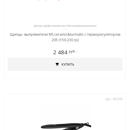
Щипцы профессиональные для выпрямления волос
Щипцы -выпрямители MS ceramic&turmalin c терморегулятором
205 (150-230 гр)
2 484
руб.-
КУПИТЬ
Арт. MS109