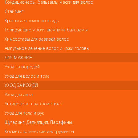
1247-7310 Wahl Ножевой блок 6 мм
Кондиционеры, бальзамы маски для волос
1247-7310 Wahl Ножевой блок 6 мм
Стайлинг
Арт.
Краски для волос и оксиды
1247-7310
Тонирующие маски, шампуни, бальзамы
Химсоставы для завивки волос
р.-
2 585
Ампульное лечение волос и кожи головы
ДЛЯ МУЖЧИН
Нет в наличии
Уход за бородой
Уход для волос и тела
В закладки
Как оплатить? Как получить?
УХОД ЗА КОЖЕЙ
Уход для лица
Нож 6 mm, филировочный для машинок с посадочным гнездом
Антивозрастная косметика
для ножа стандарта А5.
Уход для тела и рук
Подойдет для машинок :
Шугаринг, Депиляция, Парафины
Wahl KM2, KM5, KM10, Storm и Avalon, Moser, Andis, Thrive и других
профессиональных машинок для стрижки.
Косметологические инструменты
Произведено в США из самой высококласной стали.