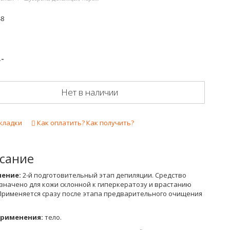
48
.-
Нет в наличии
кладки
Как оплатить? Как получить?
сание
ение:
2-й подготовительный этап депиляции. Средство
значено для кожи склонной к гиперкератозу и врастанию
 Применяется сразу после этапа предварительного очищения
применения:
тело.