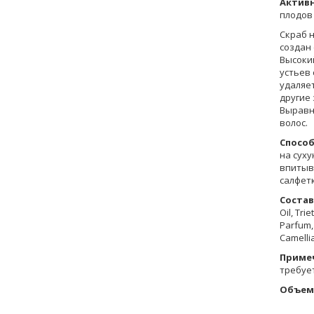
Актив
плодов
Скраб 
создан
Высокий
устьев
удаляет
другие 
Выравн
волос.
Способ
на суху
впитыв
салфет
Состав
Oil, Tri
Parfum, 
Camellia
Приме
требуе
Объем