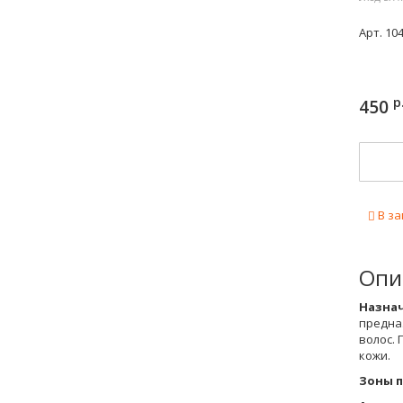
Арт.
10
р
450
В за
Опи
Назнач
предна
волос.
кожи.
Зоны 