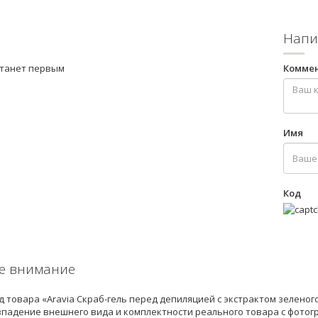
Напи
станет первым
Комме
Имя
Код
е внимание
 товара «Aravia Скраб-гель перед депиляцией с экстрактом зеленог
впадение внешнего вида и комплектности реального товара с фотог