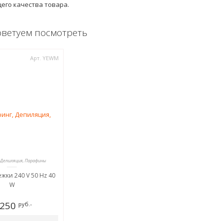
его качества товара.
оветуем посмотреть
Арт. YEWM
 Депиляция, Парафины
жки 240 V 50 Hz 40
W
 250
руб.-