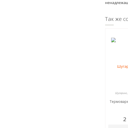
ненадлежащ
Так же с
Шугаринг,
Термоваре
2