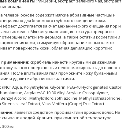
ные компоненты:
глицерин, экстракт зелёного чая, экстракт
 винограда.
на гелевой основе содержит мягкие абразивные частицы и
 специально для бережного глубокого очищения кожи.
 эффект достигается за счет механического очищения пор и
 сальных желез. Мягкая увлажняющая текстура прекрасно
 отмершие клетки эпидермиса, а также остатки косметики и
загрязнения кожи, стимулируя образование новых клеток.
ивает поверхность кожи, облегчая депиляцию коротких
 применения:
скраб-гель нанести круговыми движениями
ю кожу на всю поверхность и нежно массировать до полного
ания. После впитывания геля промокните кожу бумажными
ками и удалите абразивные частички.
:
(INCI) Aqua, Polyethylene, Glycerin, PEG-40 Hydrogenated Castor
ethanolamine, Acrylates\C 10-30 Alkyl Acrylate Crosspolymer,
Benzyl Alcohol, Methylchloroisothiazoline, Methylisothiazolinone,
 Sinensis Leaf Extract, Vitus Vinifera (Grape) Fruit Extract
чание:
является средством профилактики вросших волос. Не
т смывания водой. Хранить при комнатной температуре.
:
300 мл