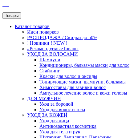
SEO
Товары
Каталог
товаров
Идеи подарков
РАСПРОДАЖА / Скидки до 50%
! Новинки ! NEW !
#РекомендуемыеТовары
УХОД ЗА ВОЛОСАМИ
Шампуни
Кондиционеры, бальзамы маски для волос
Стайлинг
Краски для волос и оксиды
Тонирующие маски, шампуни, бальзамы
Химсоставы для завивки волос
Ампульное лечение волос и кожи головы
ДЛЯ МУЖЧИН
Уход за бородой
Уход для волос и тела
УХОД ЗА КОЖЕЙ
Уход для лица
Антивозрастная косметика
Уход для тела и рук
Шугаринг, Депиляция, Парафины