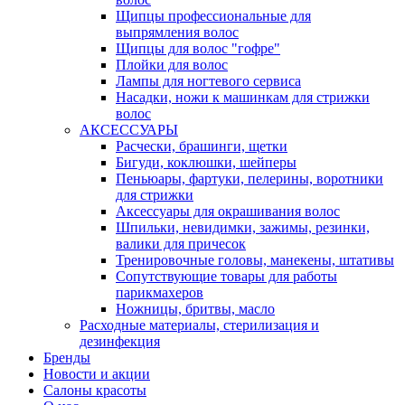
Щипцы профессиональные для
выпрямления волос
Щипцы для волос "гофре"
Плойки для волос
Лампы для ногтевого сервиса
Насадки, ножи к машинкам для стрижки
волос
АКСЕССУАРЫ
Расчески, брашинги, щетки
Бигуди, коклюшки, шейперы
Пеньюары, фартуки, пелерины, воротники
для стрижки
Аксессуары для окрашивания волос
Шпильки, невидимки, зажимы, резинки,
валики для причесок
Тренировочные головы, манекены, штативы
Сопутствующие товары для работы
парикмахеров
Ножницы, бритвы, масло
Расходные материалы, стерилизация и
дезинфекция
Бренды
Новости и акции
Салоны красоты