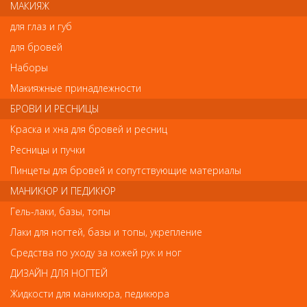
МАКИЯЖ
Экстракт льна, обогащенный ненасыщенными жирными
кислотами Омега-3 и Омега-6, придает невероятный блеск и
для глаз и губ
разглаживает волосы.
для бровей
Витамин Е предупреждает сечение кончиков волос.
Наборы
Способ применения: несколько капель масла растереть на
ладонях и нанести на сухие или влажные волосы. Не смывать!
Макияжные принадлежности
БРОВИ И РЕСНИЦЫ
Краска и хна для бровей и ресниц
Отзывы
Ресницы и пучки
Ваш отзыв станет первым
Пинцеты для бровей и сопутствующие материалы
МАНИКЮР И ПЕДИКЮР
Напишите свой отзыв
Гель-лаки, базы, топы
Комментарий
Лаки для ногтей, базы и топы, укрепление
Средства по уходу за кожей рук и ног
ДИЗАЙН ДЛЯ НОГТЕЙ
Имя
Жидкости для маникюра, педикюра