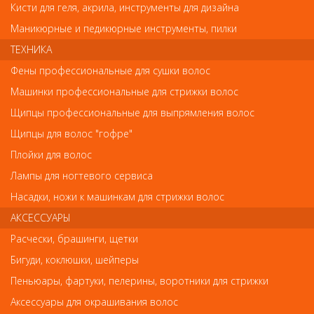
Кисти для геля, акрила, инструменты для дизайна
Маникюрные и педикюрные инструменты, пилки
Код
ТЕХНИКА
Фены профессиональные для сушки волос
Машинки профессиональные для стрижки волос
Щипцы профессиональные для выпрямления волос
Обратите внимание
Щипцы для волос "гофре"
Плойки для волос
Внешний вид товара «Альфапарф Масло для посечённых
кончиков волос, придающее блеск SDL SUBLIME CRISTALLI LIQUIDI»
Лампы для ногтевого сервиса
может отличаться от фотографий на сайте. Несовпадение
внешнего вида и комплектности реального товара с
Насадки, ножи к машинкам для стрижки волос
фотографиями и описанием на сайте не является показателем
АКСЕССУАРЫ
ненадлежащего качества товара.
Расчески, брашинги, щетки
Так же советуем посмотреть
Бигуди, коклюшки, шейперы
Пеньюары, фартуки, пелерины, воротники для стрижки
Арт. 92190
Аксессуары для окрашивания волос