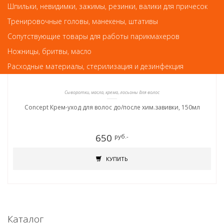
Шпильки, невидимки, зажимы, резинки, валики для причесок
Тренировочные головы, манекены, штативы
Сопутствующие товары для работы парикмахеров
Ножницы, бритвы, масло
Расходные материалы, стерилизация и дезинфекция
Сыворотки, масла, крема, лосьоны для волос
Concept Крем-уход для волос до/после хим.завивки, 150мл
650
руб.-
КУПИТЬ
Каталог