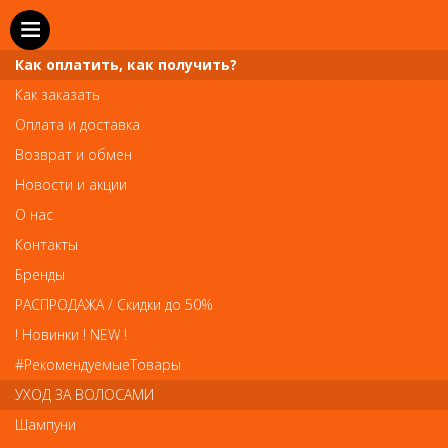
Как оплатить, как получить?
Как заказать
Оплата и доставка
Телефон и WhatsApp: пн-вс с 10 до 21
Возврат и обмен
211-00-71
+7 (981)
Новости и акции
Справочная служба: пн-пт с 10 до 18
О нас
608-95-00
+7 (812)
Контакты
Вопросы по заказам: zakaz@prai-spb.ru
Бренды
Общие вопросы: info@prai-spb.ru
РАСПРОДАЖА / Скидки до 50%
SEO
! Новинки ! NEW !
Това
#РекомендуемыеТовары
УХОД ЗА ВОЛОСАМИ
Шампуни