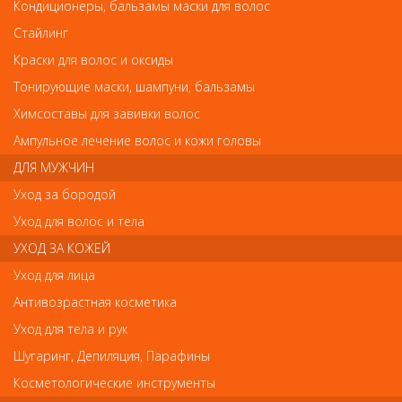
Кондиционеры, бальзамы маски для волос
Альфапарф Масло для посечённых кончиков волос, придающее блеск SDL SUBLIME
CRISTALLI LIQUIDI от Alfaparf Milano
Стайлинг
Альфапарф Масло для посечённых кончиков
Краски для волос и оксиды
волос, придающее блеск SDL SUBLIME
Тонирующие маски, шампуни, бальзамы
CRISTALLI LIQUIDI
Химсоставы для завивки волос
Арт.
16454
Ампульное лечение волос и кожи головы
ДЛЯ МУЖЧИН
руб.-
1 683
15мл
Уход за бородой
Уход для волос и тела
УХОД ЗА КОЖЕЙ
Уход для лица
В закладки
Как оплатить? Как получить?
Антивозрастная косметика
Уход для тела и рук
Подходит для всех типов волос.
Шугаринг, Депиляция, Парафины
Создает легкий и эластичный барьер на поверхности волоса
Косметологические инструменты
без утяжеления.