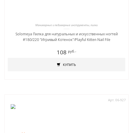
Маникюрные и педикюрные инструменты, пилки
Solomeya Пилка для натуральных и искусственных ногтей
#180/220 "Игривый Котенок"/Playful Kitten Nail File
108
руб.-
КУПИТЬ
Арт. 06-927