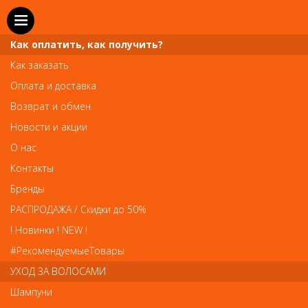
Как оплатить, как получить?
Как заказать
Оплата и доставка
Телефон и WhatsApp: пн-вс с 10 до 21
Возврат и обмен
211-00-71
+7 (981)
Новости и акции
Справочная служба: пн-пт с 10 до 18
О нас
608-95-00
+7 (812)
Контакты
Вопросы по заказам: zakaz@prai-spb.ru
Бренды
Общие вопросы: info@prai-spb.ru
РАСПРОДАЖА / Скидки до 50%
SEO
! Новинки ! NEW !
Това
#РекомендуемыеТовары
УХОД ЗА ВОЛОСАМИ
Шампуни