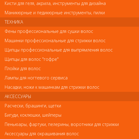
Кисти для геля, акрила, инструменты для дизайна
Маникюрные и педикюрные инструменты, пилки
ТЕХНИКА
Обратите внимание
Фены профессиональные для сушки волос
Машинки профессиональные для стрижки волос
Внешний вид товара «0667 RuNail Ванночка под жидкость для
снятия искусственных ногтей» может отличаться от фотографий
Щипцы профессиональные для выпрямления волос
на сайте. Несовпадение внешнего вида и комплектности
реального товара с фотографиями и описанием на сайте не
Щипцы для волос "гофре"
является показателем ненадлежащего качества товара.
Плойки для волос
Лампы для ногтевого сервиса
Так же советуем посмотреть
Насадки, ножи к машинкам для стрижки волос
АКСЕССУАРЫ
Арт. PNEC-306-D
Расчески, брашинги, щетки
Бигуди, коклюшки, шейперы
Пеньюары, фартуки, пелерины, воротники для стрижки
Аксессуары для окрашивания волос