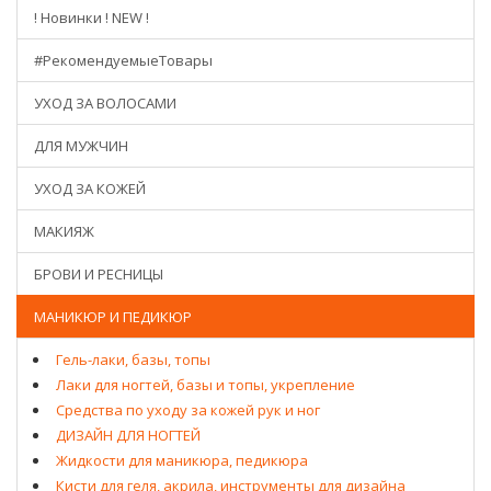
! Новинки ! NEW !
#РекомендуемыеТовары
УХОД ЗА ВОЛОСАМИ
ДЛЯ МУЖЧИН
УХОД ЗА КОЖЕЙ
МАКИЯЖ
БРОВИ И РЕСНИЦЫ
МАНИКЮР И ПЕДИКЮР
Гель-лаки, базы, топы
Лаки для ногтей, базы и топы, укрепление
Средства по уходу за кожей рук и ног
ДИЗАЙН ДЛЯ НОГТЕЙ
Жидкости для маникюра, педикюра
Кисти для геля, акрила, инструменты для дизайна