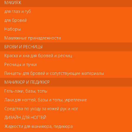
МАКИЯЖ
предназначена для многоразового использования. Может
обрабатываться дезинфицирующими средствами
для глаз и губ
для бровей
Наборы
Отзывы
Макияжные принадлежности
Ваш отзыв станет первым
БРОВИ И РЕСНИЦЫ
Краска и хна для бровей и ресниц
Напишите свой отзыв
Ресницы и пучки
Комментарий
Пинцеты для бровей и сопутствующие материалы
МАНИКЮР И ПЕДИКЮР
Гель-лаки, базы, топы
Имя
Лаки для ногтей, базы и топы, укрепление
Средства по уходу за кожей рук и ног
ДИЗАЙН ДЛЯ НОГТЕЙ
Код
Жидкости для маникюра, педикюра