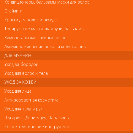
Кондиционеры, бальзамы маски для волос
0667 RuNail Ванночка под жидкость для снятия искусственных ногтей
0667 RuNail Ванночка под жидкость для
Стайлинг
снятия искусственных ногтей
Краски для волос и оксиды
Тонирующие маски, шампуни, бальзамы
Арт.
0667
Химсоставы для завивки волос
Ампульное лечение волос и кожи головы
ДЛЯ МУЖЧИН
р.-
45
Уход за бородой
Уход для волос и тела
Нет в наличии
УХОД ЗА КОЖЕЙ
Уход для лица
В закладки
Как оплатить? Как получить?
Антивозрастная косметика
Уход для тела и рук
Ванночка выполненная из высококачественного материала.
Предназначена для снятия искусственного покрытия.
Шугаринг, Депиляция, Парафины
Предполагает погружение в жидкость каждого пальца (пять
ниш). Имеет компактные размеры и привлекательный внешний
Косметологические инструменты
вид. Незаменима в работе мастера по маникюру.Ванночка