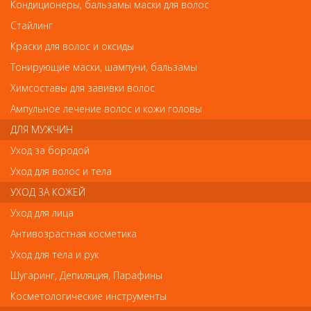
03-2016 Деваль Плойка для волос Red Titanium 16мм, 20W
Кондиционеры, бальзамы маски для волос
03-2016 Деваль Плойка для волос Red
Стайлинг
Titanium 16мм, 20W
Краски для волос и оксиды
Арт.
03-2016
Тонирующие маски, шампуни, бальзамы
Химсоставы для завивки волос
руб.-
2 422
Ампульное лечение волос и кожи головы
ДЛЯ МУЖЧИН
Уход за бородой
Уход для волос и тела
В закладки
Как оплатить? Как получить?
УХОД ЗА КОЖЕЙ
Уход для лица
Бренд: DEWAL
Антивозрастная косметика
Страна: Германия
Уход для тела и рук
Диаметр: 16 мм,
- Титаново-турмалиновое покрытие,
Шугаринг, Депиляция, Парафины
- Удлиненное рабочее полотно 15 см,
- Рабочая температура - 200 С,
Косметологические инструменты
- Термостойкий наконечник мягкого касания,