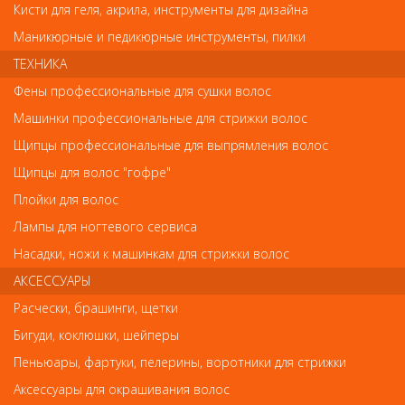
Кисти для геля, акрила, инструменты для дизайна
Маникюрные и педикюрные инструменты, пилки
Обратите внимание
ТЕХНИКА
Фены профессиональные для сушки волос
Внешний вид товара «03-2016 Деваль Плойка для волос Red
Titanium 16мм, 20W» может отличаться от фотографий на сайте.
Машинки профессиональные для стрижки волос
Несовпадение внешнего вида и комплектности реального
Щипцы профессиональные для выпрямления волос
товара с фотографиями и описанием на сайте не является
показателем ненадлежащего качества товара.
Щипцы для волос "гофре"
Плойки для волос
Так же советуем посмотреть
Лампы для ногтевого сервиса
Насадки, ножи к машинкам для стрижки волос
Арт. 03-1619T ЦЕНА ПО ЗАПРОСУ!
АКСЕССУАРЫ
Расчески, брашинги, щетки
Бигуди, коклюшки, шейперы
Пеньюары, фартуки, пелерины, воротники для стрижки
Аксессуары для окрашивания волос