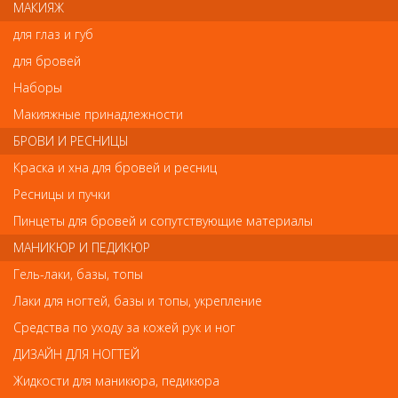
МАКИЯЖ
- Профессиональный вращающийся шнур 3м.
для глаз и губ
для бровей
Отзывы
Наборы
Макияжные принадлежности
Ваш отзыв станет первым
БРОВИ И РЕСНИЦЫ
Напишите свой отзыв
Краска и хна для бровей и ресниц
Ресницы и пучки
Комментарий
Пинцеты для бровей и сопутствующие материалы
МАНИКЮР И ПЕДИКЮР
Гель-лаки, базы, топы
Имя
Лаки для ногтей, базы и топы, укрепление
Средства по уходу за кожей рук и ног
Код
ДИЗАЙН ДЛЯ НОГТЕЙ
Жидкости для маникюра, педикюра