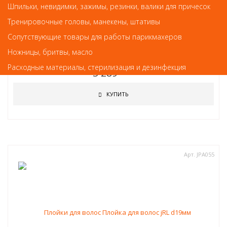
Шпильки, невидимки, зажимы, резинки, валики для причесок
Тренировочные головы, манекены, штативы
! Новинки ! NEW !
Сопутствующие товары для работы парикмахеров
Плойка для волос DEWAL Exception с терморегулятором, 44Вт, 19
Ножницы, бритвы, масло
мм
Расходные материалы, стерилизация и дезинфекция
3 289
руб.-
КУПИТЬ
Арт. JPA055