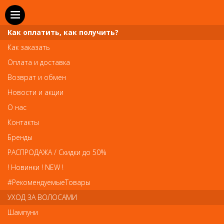
Как оплатить, как получить?
Как заказать
Оплата и доставка
Телефон и WhatsApp: пн-вс с 10 до 21
Возврат и обмен
211-00-71
+7 (981)
Новости и акции
Справочная служба: пн-пт с 10 до 18
О нас
608-95-00
+7 (812)
Контакты
Вопросы по заказам: zakaz@prai-spb.ru
Бренды
Общие вопросы: info@prai-spb.ru
РАСПРОДАЖА / Скидки до 50%
SEO
! Новинки ! NEW !
Това
#РекомендуемыеТовары
УХОД ЗА ВОЛОСАМИ
Шампуни