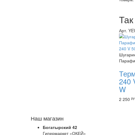
Так
Арт. Y
Шугарин
Параф
Тер
240 
W
ру
2 250
Наш магазин
Богатырский 42
Гипермаркет «ОКЕЙ»