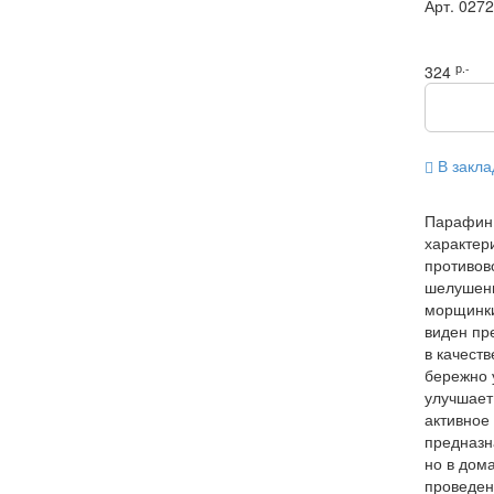
Арт.
027
р.-
324
В закла
Парафин 
характер
противов
шелушени
морщинки
виден пр
в качест
бережно 
улучшает
активное
предназн
но в дом
проведен