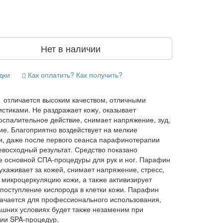
2
Нет в наличии
дки
Как оплатить? Как получить?
отличается высоким качеством, отличными
истиками. Не раздражает кожу, оказывает
оспалительное действие, снимает напряжение, зуд,
е. Благоприятно воздействует на мелкие
, даже после первого сеанса парафинотерапии
евосходный результат. Средство показано
ве основной СПА-процедуры для рук и ног. Парафин
ухаживает за кожей, снимает напряжение, стресс,
 микроцеркуляцию кожи, а также активизирует
 поступление кислорода в клетки кожи. Парафин
ачается для профессионального использования,
ашних условиях будет также незаменим при
ии SPA-процедур.