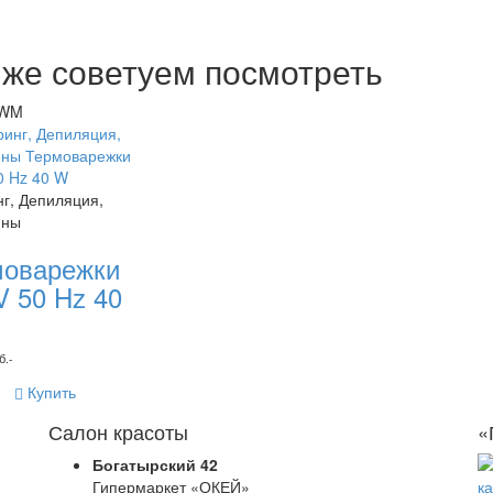
 же советуем посмотреть
EWM
г, Депиляция,
ины
моварежки
V 50 Hz 40
б.-
Купить
Салон красоты
«
Богатырский 42
Гипермаркет «ОКЕЙ»