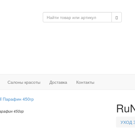
Салоны красоты
Доставка
Контакты
RuN
арафин 450гр
УХОД 