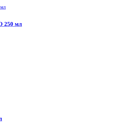
 250 мл
л