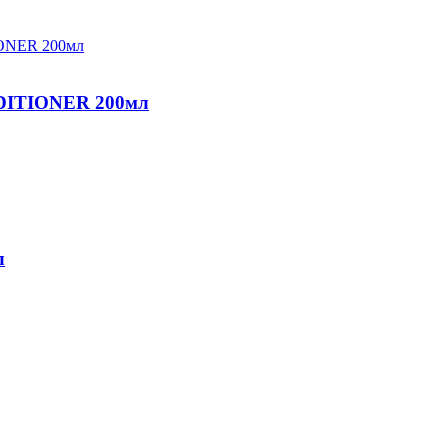
DITIONER 200мл
л