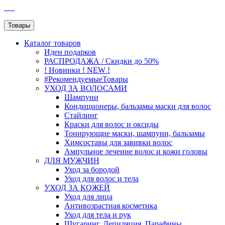
SEO
Товары
Каталог
товаров
Идеи подарков
РАСПРОДАЖА / Скидки до 50%
! Новинки ! NEW !
#РекомендуемыеТовары
УХОД ЗА ВОЛОСАМИ
Шампуни
Кондиционеры, бальзамы маски для волос
Стайлинг
Краски для волос и оксиды
Тонирующие маски, шампуни, бальзамы
Химсоставы для завивки волос
Ампульное лечение волос и кожи головы
ДЛЯ МУЖЧИН
Уход за бородой
Уход для волос и тела
УХОД ЗА КОЖЕЙ
Уход для лица
Антивозрастная косметика
Уход для тела и рук
Шугаринг, Депиляция, Парафины