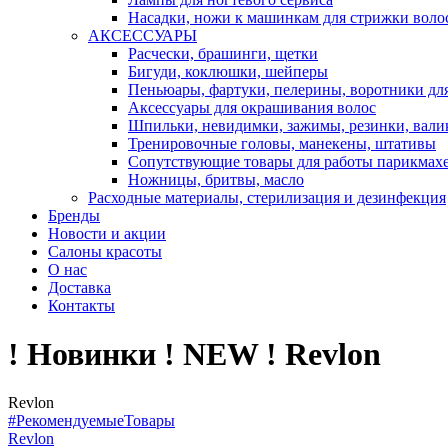
Насадки, ножи к машинкам для стрижки воло
АКСЕССУАРЫ
Расчески, брашинги, щетки
Бигуди, коклюшки, шейперы
Пеньюары, фартуки, пелерины, воротники дл
Аксессуары для окрашивания волос
Шпильки, невидимки, зажимы, резинки, вали
Тренировочные головы, манекены, штативы
Сопутствующие товары для работы парикмах
Ножницы, бритвы, масло
Расходные материалы, стерилизация и дезинфекция
Бренды
Новости и акции
Салоны красоты
О нас
Доставка
Контакты
! Новинки ! NEW ! Revlon
Revlon
#РекомендуемыеТовары
Revlon