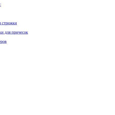
с
я стрижки
ки для причесок
еров