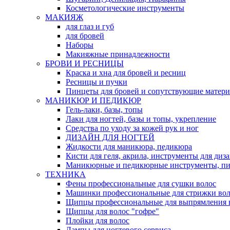
Косметологические инструменты
МАКИЯЖ
для глаз и губ
для бровей
Наборы
Макияжные принадлежности
БРОВИ И РЕСНИЦЫ
Краска и хна для бровей и ресниц
Ресницы и пучки
Пинцеты для бровей и сопутствующие матер
МАНИКЮР И ПЕДИКЮР
Гель-лаки, базы, топы
Лаки для ногтей, базы и топы, укрепление
Средства по уходу за кожей рук и ног
ДИЗАЙН ДЛЯ НОГТЕЙ
Жидкости для маникюра, педикюра
Кисти для геля, акрила, инструменты для диз
Маникюрные и педикюрные инструменты, п
ТЕХНИКА
Фены профессиональные для сушки волос
Машинки профессиональные для стрижки вол
Щипцы профессиональные для выпрямления 
Щипцы для волос "гофре"
Плойки для волос
Лампы для ногтевого сервиса